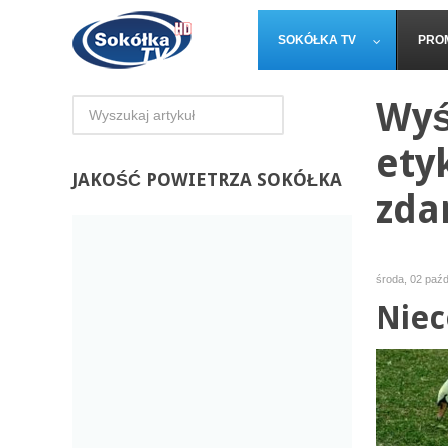
SOKÓŁKA TV
PRO
Wyś
ety
JAKOŚĆ
POWIETRZA SOKÓŁKA
zda
środa, 02 paźd
Niec