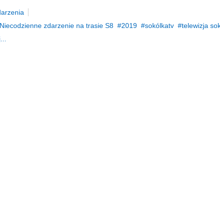
arzenia
Niecodzienne zdarzenie na trasie S8
2019
sokólkatv
telewizja so
...