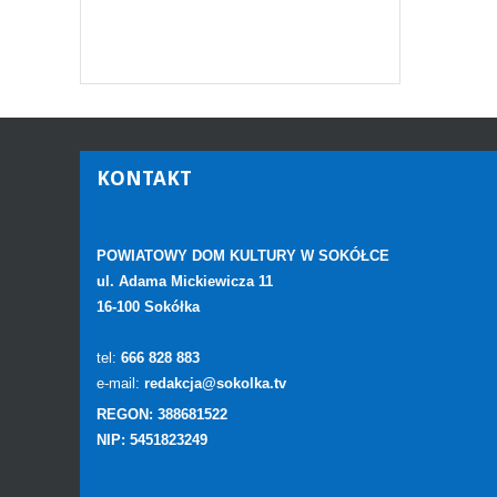
KONTAKT
POWIATOWY DOM KULTURY W SOKÓŁCE
ul. Adama Mickiewicza 11
16-100 Sokółka
tel:
666 828 883
e-mail:
redakcja@sokolka.tv
REGON: 388681522
NIP: 5451823249