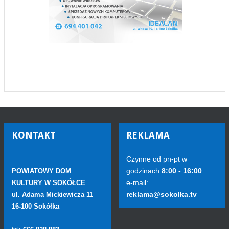
KONTAKT
REKLAMA
Czynne od pn-pt w
godzinach
8:00 - 16:00
POWIATOWY DOM
e-mail:
KULTURY W SOKÓŁCE
reklama@sokolka.tv
ul. Adama Mickiewicza 11
16-100 Sokółka