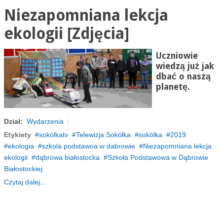
Niezapomniana lekcja
ekologii [Zdjęcia]
Uczniowie
wiedzą już jak
dbać o naszą
planetę.
Dział:
Wydarzenia
Etykiety
sokólkatv
Telewizja Sokółka
sokólka
2019
ekologia
szkola podstawoa w dabrowie
Niezapomniana lekcja
ekologii
dąbrowa białostocka
Szkoła Podstawowa w Dąbrowie
Białostockiej
Czytaj dalej...