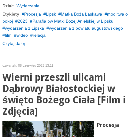
Dział:
Wydarzenia
Etykiety
Procesja
Lipsk
Matka Boża Łaskawa
modlitwa o
pokój
2023
Parafia pw Matki Bożej Anielskiej w Lipsku
wydarzenia z Lipska
wydarzenia z powiatu augustowskiego
film
wideo
relacja
Czytaj dalej...
czwartek, 08 czerwiec 2023 13:11
Wierni przeszli ulicami
Dąbrowy Białostockiej w
święto Bożego Ciała [Film i
Zdjęcia]
Procesja