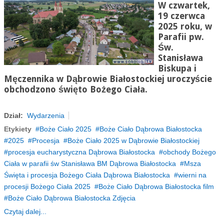
W czwartek,
19 czerwca
2025 roku, w
Parafii pw.
Św.
Stanisława
Biskupa i
Męczennika w Dąbrowie Białostockiej uroczyście
obchodzono święto Bożego Ciała.
Dział:
Wydarzenia
Etykiety
Boże Ciało 2025
Boże Ciało Dąbrowa Białostocka
2025
Procesja
Boże Ciało 2025 w Dąbrowie Białostockiej
procesja eucharystyczna Dąbrowa Białostocka
obchody Bożego
Ciała w parafii św Stanisława BM Dąbrowa Białostocka
Msza
Święta i procesja Bożego Ciała Dąbrowa Białostocka
wierni na
procesji Bożego Ciała 2025
Boże Ciało Dąbrowa Białostocka film
Boże Ciało Dąbrowa Białostocka Zdjęcia
Czytaj dalej...