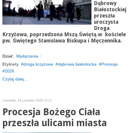
Dąbrowy
Białostockiej
przeszła
uroczysta
Droga
Krzyżowa, poprzedzona Mszą Świętą w kościele
pw. Świętego Stanisława Biskupa i Męczennika.
Dział:
Wydarzenia
Etykiety
droga krzyżowa
dąbrowa białostocka
Procesja
2026
Czytaj dalej...
czwartek, 19 czerwiec 2025 13:17
Procesja Bożego Ciała
przeszła ulicami miasta