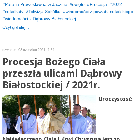
Parafia Prawosławna w Jacznie
swięto
Procesja
2022
sokólkatv
Telwizja Sokółka
wiadomości z powiatu sokólskiego
wiadomości z Dąbrowy Białostockiej
Czytaj dalej...
czwartek, 03 czerwiec 2021 11:54
Procesja Bożego Ciała
przeszła ulicami Dąbrowy
Białostockiej / 2021r.
Uroczystość
Najświętszego Ciała i Krwi Chrystusa jest to