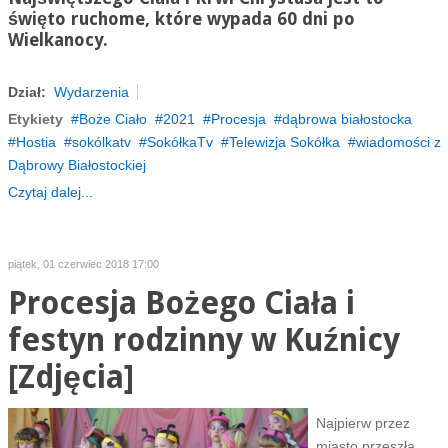
święto ruchome, które wypada 60 dni po
Wielkanocy.
Dział:
Wydarzenia
Etykiety
Boże Ciało
2021
Procesja
dąbrowa białostocka
Hostia
sokólkatv
SokółkaTv
Telewizja Sokółka
wiadomości z
Dąbrowy Białostockiej
Czytaj dalej...
piątek, 01 czerwiec 2018 17:00
Procesja Bożego Ciała i
festyn rodzinny w Kuźnicy
[Zdjęcia]
Najpierw przez
miasto przeszła