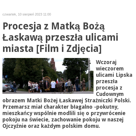
czwartek, 10 sierpień 2023 11:00
Procesja z Matką Bożą
Łaskawą przeszła ulicami
miasta [Film i Zdjęcia]
Wczoraj
wieczorem
ulicami Lipska
przeszła
procesja z
Cudownym
obrazem Matki Bożej
Łaskawej Strażniczki
Polski.
Przemarsz miał charakter
błagalno
-pokutny,
mieszkańcy wspólnie modlili się o przywrócenie
pokoju na świecie, zachowanie pokoju w naszej
Ojczyźnie oraz każdym polskim domu.