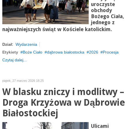
uroczyste
obchody
Bożego Ciała,
jednego z
najważniejszych świąt w Kościele katolickim.
Dział:
Wydarzenia
Etykiety
Boże Ciało
dąbrowa białostocka
2026
Procesja
Czytaj dalej...
piątek, 27 marzec 2026 18:25
W blasku zniczy i modlitwy –
Droga Krzyżowa w Dąbrowie
Białostockiej
Ulicami