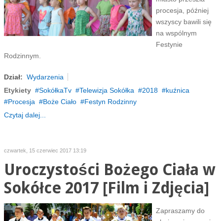
procesja, później
wszyscy bawili się
na wspólnym
Festynie
Rodzinnym.
Dział:
Wydarzenia
Etykiety
SokółkaTv
Telewizja Sokółka
2018
kuźnica
Procesja
Boże Ciało
Festyn Rodzinny
Czytaj dalej...
czwartek, 15 czerwiec 2017 13:19
Uroczystości Bożego Ciała w
Sokółce 2017 [Film i Zdjęcia]
Zapraszamy do