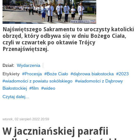
Najświętszego Sakramentu to uroczysty katolicki
obrzęd, który odbywa się w dniu Bożego Ciała,
czyli w czwartek po oktawie Trójcy
Przenajświętszej.
Dział:
Wydarzenia
Etykiety
Procesja
Boże Ciało
dąbrowa białostocka
2023
wiadomości z powiatu sokólskiego
wiadomości z Dąbrowy
Białostockiej
film
wideo
Czytaj dalej...
wtorek, 02 sierpień 2022 20:59
W jaczniańskiej parafii