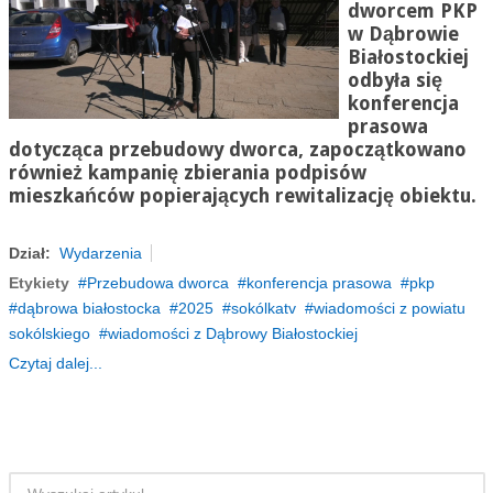
dworcem PKP
w Dąbrowie
Białostockiej
odbyła się
konferencja
prasowa
dotycząca przebudowy dworca, zapoczątkowano
również kampanię zbierania podpisów
mieszkańców popierających rewitalizację obiektu.
Dział:
Wydarzenia
Etykiety
Przebudowa dworca
konferencja prasowa
pkp
dąbrowa białostocka
2025
sokólkatv
wiadomości z powiatu
sokólskiego
wiadomości z Dąbrowy Białostockiej
Czytaj dalej...