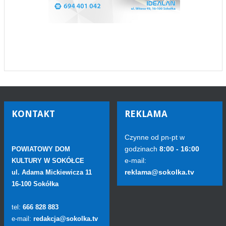
KONTAKT
REKLAMA
Czynne od pn-pt w
godzinach
8:00 - 16:00
POWIATOWY DOM
e-mail:
KULTURY W SOKÓŁCE
reklama@sokolka.tv
ul. Adama Mickiewicza 11
16-100 Sokółka
tel:
666 828 883
e-mail:
redakcja@sokolka.tv