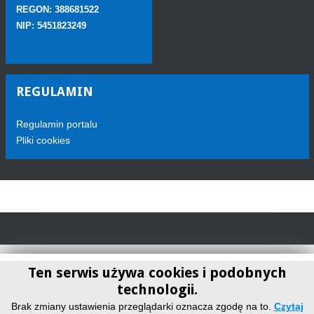
REGON: 388681522
NIP: 5451823249
REGULAMIN
Regulamin portalu
Pliki cookies
Ten serwis używa cookies i podobnych
technologii.
Telewizja Sokółka
Brak zmiany ustawienia przeglądarki oznacza zgodę na to.
Czytaj