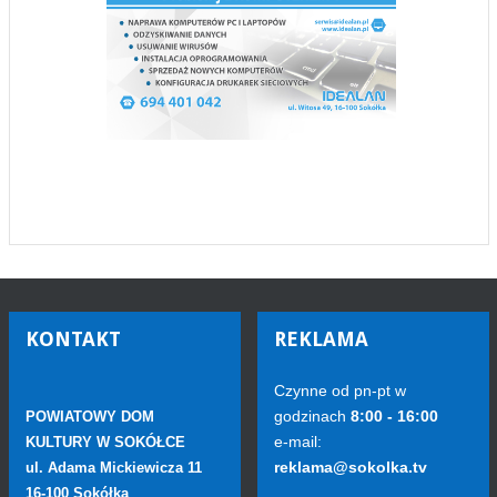
KONTAKT
REKLAMA
Czynne od pn-pt w
godzinach
8:00 - 16:00
POWIATOWY DOM
e-mail:
KULTURY W SOKÓŁCE
reklama@sokolka.tv
ul. Adama Mickiewicza 11
16-100 Sokółka