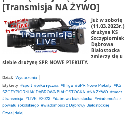
[Transmisja NA ŻYWO]
Już w sobotę
(11.03.2023r.)
drużyna KS
Szczypiorniak
Dąbrowa
Białostocka
zmierzy się u
siebie drużynę SPR NOWE PIEKUTY.
Dział:
Wydarzenia
Etykiety
sport
piłka ręczna
II liga
SPR Nowe Piekuty
KS
SZCZYPIORNIAK DĄBROWA BIAŁOSTOCKA
NA ŻYWO
mecz
transmisja
LIVE
2023
dąbrowa białostocka
wiadomości z
powiatu sokólskiego
wiadomości z Dąbrowy Białostockiej
Czytaj dalej...