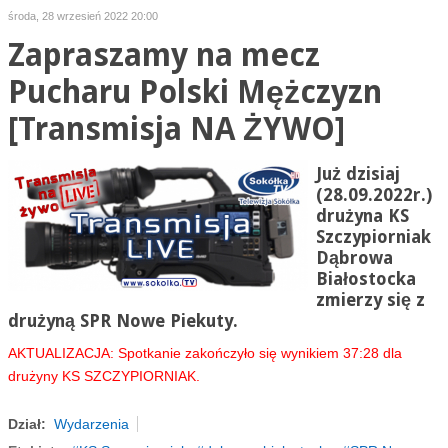
środa, 28 wrzesień 2022 20:00
Zapraszamy na mecz
Pucharu Polski Mężczyzn
[Transmisja NA ŻYWO]
Już dzisiaj
(28.09.2022r.)
drużyna KS
Szczypiorniak
Dąbrowa
Białostocka
zmierzy się z
drużyną SPR Nowe Piekuty.
AKTUALIZACJA: Spotkanie zakończyło się wynikiem 37:28 dla
drużyny KS SZCZYPIORNIAK.
Dział:
Wydarzenia