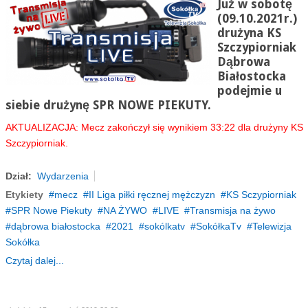
Już w sobotę
(09.10.2021r.)
drużyna KS
Szczypiorniak
Dąbrowa
Białostocka
podejmie u
siebie drużynę SPR NOWE PIEKUTY.
AKTUALIZACJA: Mecz zakończył się wynikiem 33:22 dla drużyny KS
Szczypiorniak.
Dział:
Wydarzenia
Etykiety
mecz
II Liga piłki ręcznej mężczyzn
KS Sczypiorniak
SPR Nowe Piekuty
NA ŻYWO
LIVE
Transmisja na żywo
dąbrowa białostocka
2021
sokólkatv
SokółkaTv
Telewizja
Sokółka
Czytaj dalej...