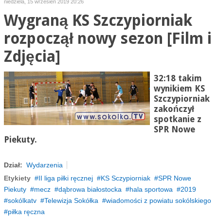
niedziela, 15 wrzesień 2019 20:26
Wygraną KS Szczypiorniak
rozpoczął nowy sezon [Film i
Zdjęcia]
32:18 takim
wynikiem KS
Szczypiorniak
zakończył
spotkanie z
SPR
Nowe
Piekuty.
Dział:
Wydarzenia
Etykiety
II liga piłki ręcznej
KS Sczypiorniak
SPR Nowe
Piekuty
mecz
dąbrowa białostocka
hala sportowa
2019
sokólkatv
Telewizja Sokółka
wiadomości z powiatu sokólskiego
piłka ręczna