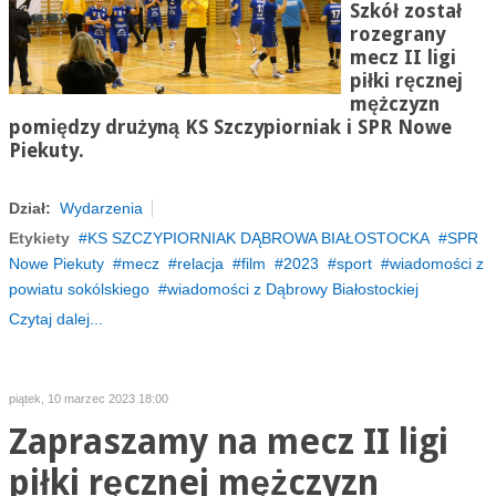
Szkół został
rozegrany
mecz II ligi
piłki ręcznej
mężczyzn
pomiędzy drużyną KS Szczypiorniak i
SPR
Nowe
Piekuty.
Dział:
Wydarzenia
Etykiety
KS SZCZYPIORNIAK DĄBROWA BIAŁOSTOCKA
SPR
Nowe Piekuty
mecz
relacja
film
2023
sport
wiadomości z
powiatu sokólskiego
wiadomości z Dąbrowy Białostockiej
Czytaj dalej...
piątek, 10 marzec 2023 18:00
Zapraszamy na mecz II ligi
piłki ręcznej mężczyzn