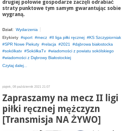
drugiej połowie gospodarze
zaczęli odrabiać
straty punktowe tym samym gwarantując sobie
wygraną.
Dział:
Wydarzenia
Etykiety
sport
mecz
II liga piłki ręcznej
KS Szczypiorniak
SPR Nowe Piekuty
relacja
2021
dąbrowa białostocka
sokólkatv
SokółkaTv
wiadomości z powiatu sokólskiego
wiadomości z Dąbrowy Białostockiej
Czytaj dalej...
piątek, 08 październik 2021 21:07
Zapraszamy na mecz II ligi
piłki ręcznej mężczyzn
[Transmisja NA ŻYWO]