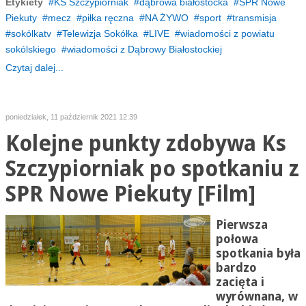
Etykiety
KS Szczypiorniak
dąbrowa białostocka
SPR Nowe
Piekuty
mecz
piłka ręczna
NA ŻYWO
sport
transmisja
sokólkatv
Telewizja Sokółka
LIVE
wiadomości z powiatu
sokólskiego
wiadomości z Dąbrowy Białostockiej
Czytaj dalej...
poniedziałek, 11 październik 2021 12:39
Kolejne punkty zdobywa Ks
Szczypiorniak po spotkaniu z
SPR Nowe Piekuty [Film]
Pierwsza
połowa
spotkania była
bardzo
zacięta i
wyrównana, w