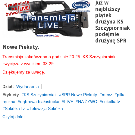
Już w
najbliższy
piątek
drużyna KS
Szczypiorniak
podejmie
drużynę
SPR
Nowe Piekuty.
Transmisja zakończona o godzinie 20:25. KS Szczypiorniak
zwycięża z wynikiem 33:29.
Dziękujemy za uwagę.
Dział:
Wydarzenia
Etykiety
KS Szczypiorniak
SPR Nowe Piekuty
mecz
piłka
ręczna
dąbrowa białostocka
LIVE
NA ŻYWO
sokólkatv
SokółkaTv
Telewizja Sokółka
Czytaj dalej...