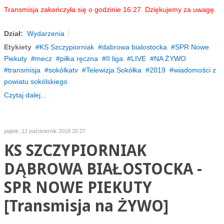
Transmisja zakończyła się o godzinie 16:27. Dziękujemy za uwagę.
Dział:
Wydarzenia
Etykiety
KS Szczypiorniak
dabrowa bialostocka
SPR Nowe
Piekuty
mecz
piłka ręczna
II liga
LIVE
NA ŻYWO
transmisja
sokólkatv
Telewizja Sokółka
2019
wiadomości z
powiatu sokólskiego
Czytaj dalej...
piątek, 12 październik 2018 20:27
KS SZCZYPIORNIAK
DĄBROWA BIAŁOSTOCKA -
SPR NOWE PIEKUTY
[Transmisja na ŻYWO]