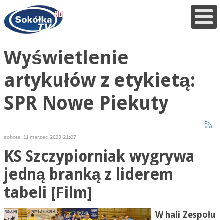
Wyświetlenie
artykułów z etykietą:
SPR Nowe Piekuty
sobota, 11 marzec 2023 21:07
KS Szczypiorniak wygrywa
jedną branką z liderem
tabeli [Film]
W hali Zespołu