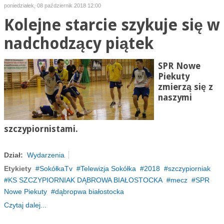
poniedziałek, 08 październik 2018 12:00
Kolejne starcie szykuje się w
nadchodzący piątek
SPR Nowe
Piekuty
zmierzą się z
naszymi
szczypiornistami.
Dział:
Wydarzenia
Etykiety
SokółkaTv
Telewizja Sokółka
2018
szczypiorniak
KS SZCZYPIORNIAK DĄBROWA BIAŁOSTOCKA
mecz
SPR
Nowe Piekuty
dąbropwa białostocka
Czytaj dalej...