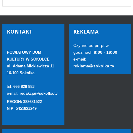
KONTAKT
REKLAMA
Czynne od pn-pt w
godzinach
8:00 - 16:00
POWIATOWY DOM
e-mail:
KULTURY W SOKÓŁCE
reklama@sokolka.tv
ul. Adama Mickiewicza 11
16-100 Sokółka
tel:
666 828 883
e-mail:
redakcja@sokolka.tv
REGON: 388681522
NIP: 5451823249