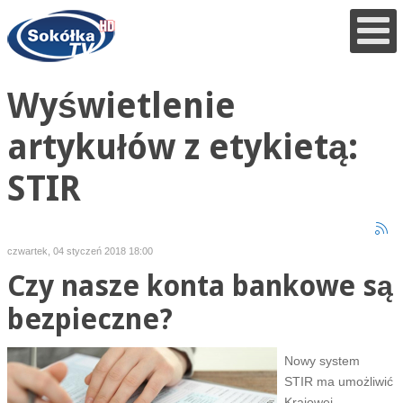
Wyświetlenie
artykułów z etykietą:
STIR
czwartek, 04 styczeń 2018 18:00
Czy nasze konta bankowe są
bezpieczne?
Nowy system
STIR ma umożliwić
Krajowej