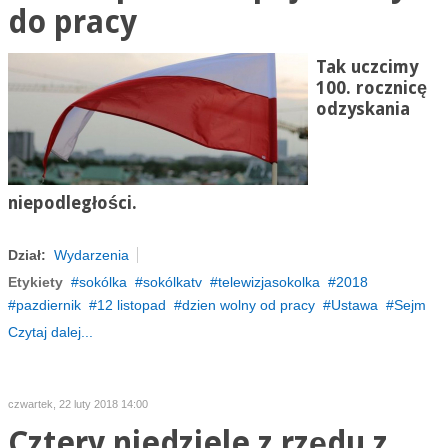
do pracy
Tak uczcimy
100. rocznicę
odzyskania
niepodległości.
Dział:
Wydarzenia
Etykiety
sokólka
sokólkatv
telewizjasokolka
2018
pazdiernik
12 listopad
dzien wolny od pracy
Ustawa
Sejm
Czytaj dalej...
czwartek, 22 luty 2018 14:00
Cztery niedziele z rzędu z