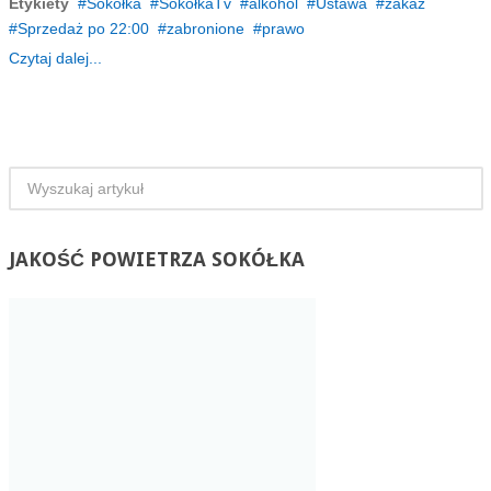
Etykiety
Sokółka
SokółkaTv
alkohol
Ustawa
zakaz
Sprzedaż po 22:00
zabronione
prawo
Czytaj dalej...
JAKOŚĆ
POWIETRZA SOKÓŁKA