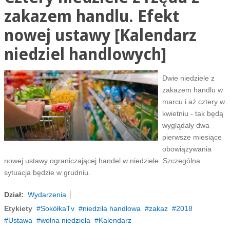
zakazem handlu. Efekt
nowej ustawy [Kalendarz
niedziel handlowych]
Dwie niedziele z
zakazem handlu w
marcu i aż cztery w
kwietniu - tak będą
wyglądały dwa
pierwsze miesiące
obowiązywania
nowej ustawy ograniczającej handel w niedziele. Szczególna
sytuacja będzie w grudniu.
Dział:
Wydarzenia
Etykiety
SokółkaTv
niedzila handlowa
zakaz
2018
Ustawa
wolna niedziela
Kalendarz