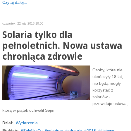
Czytaj dalej...
czwartek, 22 luty 2018 10:00
Solaria tylko dla
pełnoletnich. Nowa ustawa
chroniąca zdrowie
Osoby, które nie
ukończyły 18 lat,
nie będą mogły
korzystać z
solariów -
przewiduje ustawa,
którą w piątek uchwalił Sejm.
Dział:
Wydarzenia
Etykiety
SokółkaTv
solarium
zdrowie
2018
Ustawa