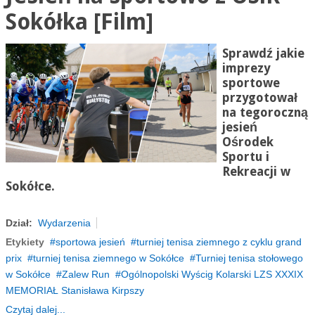
Sokółka [Film]
Sprawdź jakie
imprezy
sportowe
przygotował
na tegoroczną
jesień
Ośrodek
Sportu i
Rekreacji w
Sokółce.
Dział:
Wydarzenia
Etykiety
sportowa jesień
turniej tenisa ziemnego z cyklu grand
prix
turniej tenisa ziemnego w Sokółce
Turniej tenisa stołowego
w Sokółce
Zalew Run
Ogólnopolski Wyścig Kolarski LZS XXXIX
MEMORIAŁ Stanisława Kirpszy
Czytaj dalej...