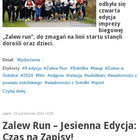
odbyła się
czwarta
edycja
imprezy
biegowej
„Zalew run", do zmagań na linii startu stanęli
dorośli oraz dzieci.
Dział:
Wydarzenia
Etykiety
4 edycja
Zalew Run
Sokółka
biegi
Zalew w
Sokółce
2024
film
zdjęcia
relacja
sokólkatv
wiadomości z
powiatu sokólskiego
wiadomości z Sokółki
sport
Czytaj dalej...
piątek, 18 październik 2024 12:00
Zalew Run – Jesienna Edycja:
Czas na Zapisy!