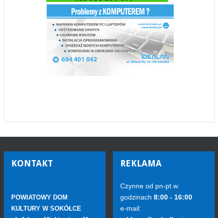
KONTAKT
REKLAMA
Czynne od pn-pt w
godzinach
8:00 - 16:00
POWIATOWY DOM
e-mail:
KULTURY W SOKÓŁCE