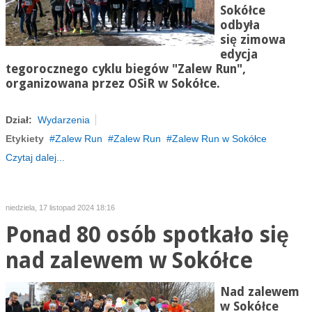
Sokółce
odbyła
się zimowa
edycja
tegorocznego cyklu biegów "Zalew Run",
organizowana przez OSiR w Sokółce.
Dział:
Wydarzenia
Etykiety
Zalew Run
Zalew Run
Zalew Run w Sokółce
Czytaj dalej...
niedziela, 17 listopad 2024 18:16
Ponad 80 osób spotkało się
nad zalewem w Sokółce
Nad zalewem
w Sokółce