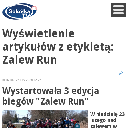
Wyświetlenie
artykułów z etykietą:
Zalew Run
niedziela, 23 luty 2025 13:25
Wystartowała 3 edycja
biegów "Zalew Run"
W niedzielę 23
lutego nad
zalewem w