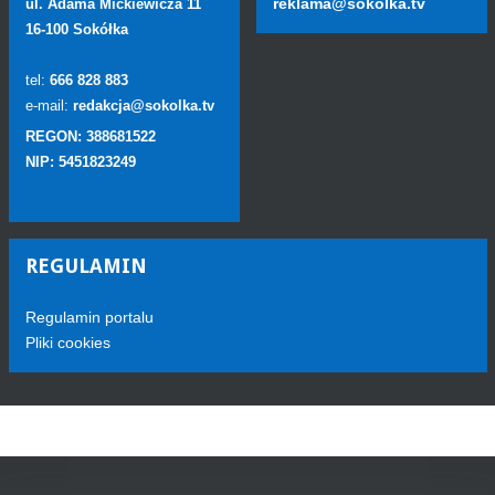
reklama@sokolka.tv
ul. Adama Mickiewicza 11
16-100 Sokółka
tel:
666 828 883
e-mail:
redakcja@sokolka.tv
REGON: 388681522
NIP: 5451823249
REGULAMIN
Regulamin portalu
Pliki cookies