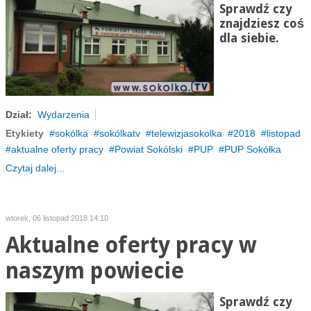
Sprawdź czy
znajdziesz coś
dla siebie.
Dział:
Wydarzenia
Etykiety
sokólka
sokólkatv
telewizjasokolka
2018
listopad
aktualne oferty pracy
Powiat Sokólski
PUP
PUP Sokółka
Czytaj dalej...
wtorek, 06 listopad 2018 14:10
Aktualne oferty pracy w
naszym powiecie
Sprawdź czy