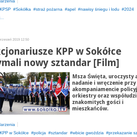
arzenia
KPSP
Sokółka
straż pożarna
apel
nawisy śniegu i lodu
2024
...
wrzesień 2019 12:50
cjonariusze KPP w Sokółce
ymali nowy sztandar [Film]
Msza Święta, uroczysty a
nadanie i wręczenie przy
akompaniamencie policyj
orkiestry oraz współudzi
znakomitych gości i
mieszkańców.
arzenia
KPP w Sokółce
policja
sztandar
wbicie gwoździa
przekazanie s