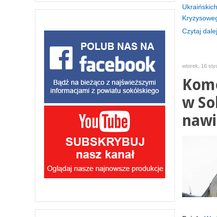
Ukraińskic
Kryzysowe
Czytaj dalej
wtorek, 16 st
Kome
w So
nawi