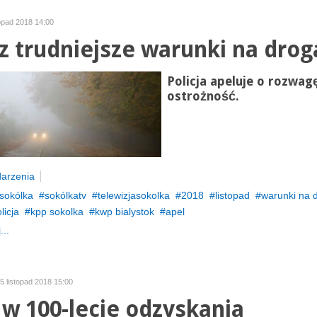
topad 2018 14:00
z trudniejsze warunki na drog
Policja apeluje o rozwagę
ostrożność.
arzenia
sokólka
sokólkatv
telewizjasokolka
2018
listopad
warunki na 
licja
kpp sokolka
kwp bialystok
apel
...
05 listopad 2018 15:00
 w 100-lecie odzyskania