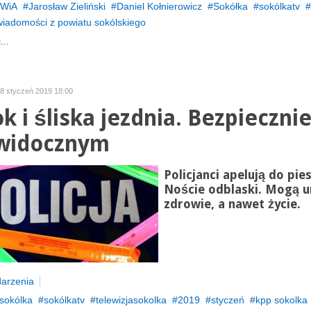
WiA
Jarosław Zieliński
Daniel Kołnierowicz
Sokółka
sokólkatv
wiadomości z powiatu sokólskiego
...
28 styczeń 2019 18:00
k i śliska jezdnia. Bezpiecznie
widocznym
Policjanci apelują do pie
Noście odblaski. Mogą 
zdrowie, a nawet życie.
arzenia
sokólka
sokólkatv
telewizjasokolka
2019
styczeń
kpp sokolka