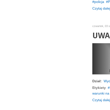
policja
P
Czytaj dalej
czwartek, 03 
UWAG
Dział:
Wyd
Etykiety
warunki na
Czytaj dalej