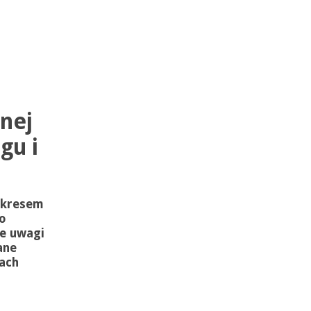
nej
gu i
okresem
o
e uwagi
ane
hach