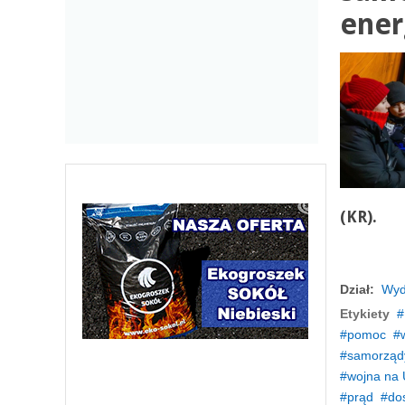
ener
(KR).
Dział:
Wyd
Etykiety
pomoc
samorząd
wojna na 
prąd
do