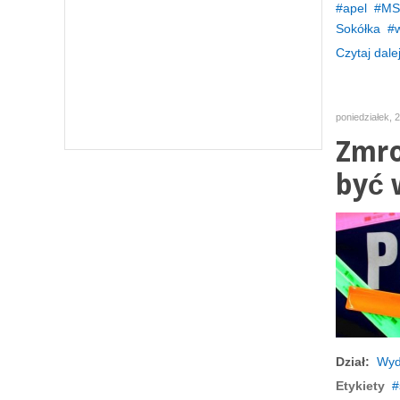
apel
MS
Sokółka
Czytaj dalej
poniedziałek, 
Zmro
być 
Dział:
Wyd
Etykiety