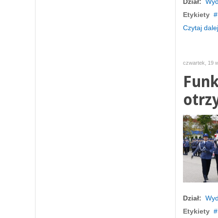
Dział:
Wyd
Etykiety
Czytaj dalej
czwartek, 19 
Funk
otrz
Dział:
Wyd
Etykiety