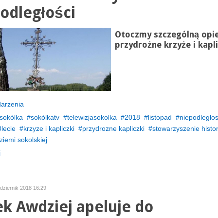
odległości
Otoczmy szczególną opi
przydrożne krzyże i kapli
arzenia
sokólka
sokólkatv
telewizjasokolka
2018
listopad
niepodleglo
lecie
krzyze i kapliczki
przydrozne kapliczki
stowarzyszenie histo
iemi sokolskiej
...
dziernik 2018 16:29
k Awdziej apeluje do