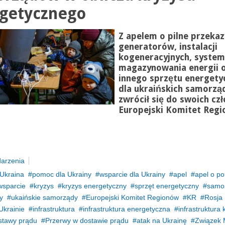
getycznego
Z apelem o pilne przeka
generatorów, instalacji
kogeneracyjnych, syste
magazynowania energii 
innego sprzętu energet
dla ukraińskich samorz
zwrócił się do swoich cz
Europejski Komitet Reg
arzenia
Ukraina
pomoc dla Ukrainy
wsparcie dla Ukrainy
apel
apel o p
wsparcie
kryzys
kryzys energetyczny
sprzęt energetyczny
samo
y
ukaińskie samorządy
Europejski Komitet Regionów
KR
Rosja
Ukrainie
infrastruktura
infrastruktura energetyczna
infrastruktura 
stawy prądu
Przerwy w dostawie prądu
atak na Ukrainę
Związek 