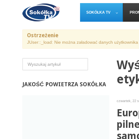
SOKÓŁKA TV
PRO
Ostrzeżenie
JUser::_load: Nie można załadować danych użytkownika 
Wyś
ety
JAKOŚĆ
POWIETRZA SOKÓŁKA
czwartek, 22 
Euro
piln
samo