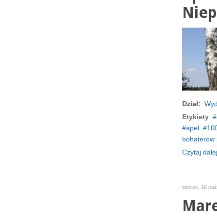
Niep
Dział:
Wyd
Etykiety
apel
100
bohaterow z
Czytaj dalej
wtorek, 16 paź
Mare