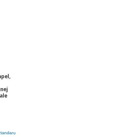
pel,
nej
ale
ztandaru