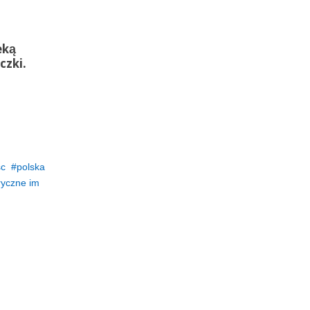
eką
czki.
sc
polska
ryczne im