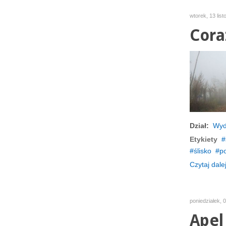
wtorek, 13 lis
Cora
Dział:
Wyd
Etykiety
ślisko
po
Czytaj dalej
poniedziałek, 
Apel