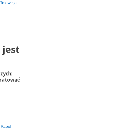
Telewizja
 jest
szych:
uratować
apel