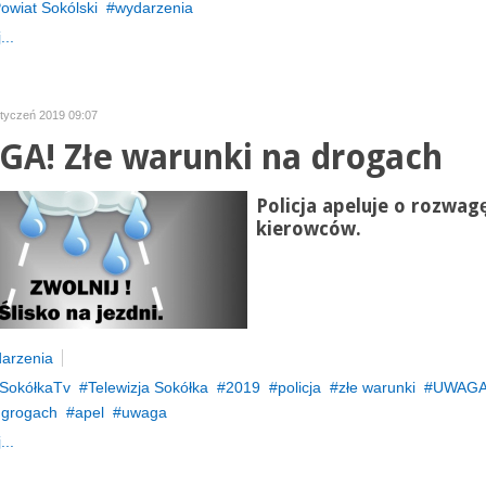
owiat Sokólski
wydarzenia
...
styczeń 2019 09:07
A! Złe warunki na drogach
Policja apeluje o rozwag
kierowców.
arzenia
SokółkaTv
Telewizja Sokółka
2019
policja
złe warunki
UWAGA!
 grogach
apel
uwaga
...