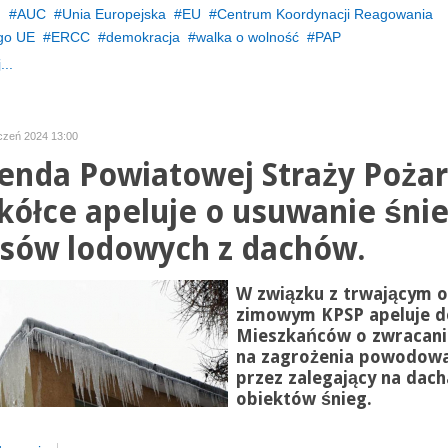
h
AUC
Unia Europejska
EU
Centrum Koordynacji Reagowania
go UE
ERCC
demokracja
walka o wolność
PAP
...
yczeń 2024 13:00
nda Powiatowej Straży Pożar
kółce apeluje o usuwanie śnie
sów lodowych z dachów.
W związku z trwającym 
zimowym KPSP apeluje d
Mieszkańców o zwracani
na zagrożenia powodow
przez zalegający na dac
obiektów śnieg.