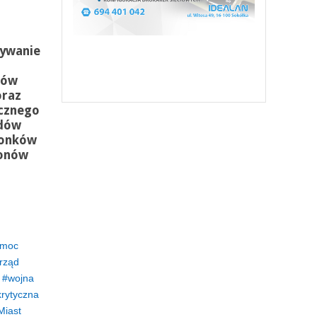
zywanie
mów
oraz
ycznego
ądów
łonków
ionów
omoc
rząd
wojna
krytyczna
Miast