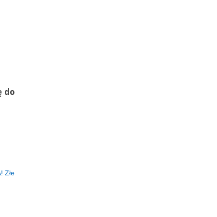
ę do
 Złe