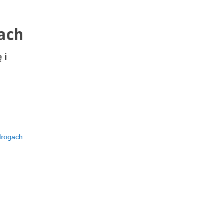
ach
 i
drogach