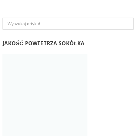
JAKOŚĆ
POWIETRZA SOKÓŁKA