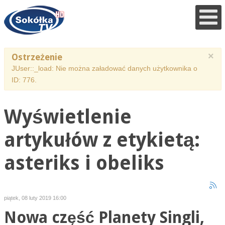
×
Ostrzeżenie
JUser::_load: Nie można załadować danych użytkownika o
ID: 776.
Wyświetlenie
artykułów z etykietą:
asteriks i obeliks
piątek, 08 luty 2019 16:00
Nowa część Planety Singli,