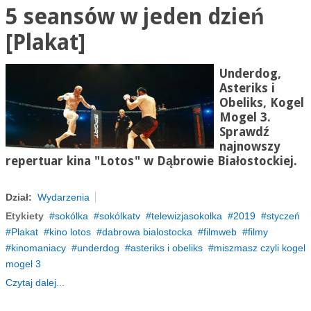
5 seansów w jeden dzień
[Plakat]
Underdog,
Asteriks i
Obeliks, Kogel
Mogel 3.
Sprawdź
najnowszy
repertuar kina "Lotos" w Dąbrowie Białostockiej.
Dział:
Wydarzenia
Etykiety
sokólka
sokólkatv
telewizjasokolka
2019
styczeń
Plakat
kino lotos
dabrowa bialostocka
filmweb
filmy
kinomaniacy
underdog
asteriks i obeliks
miszmasz czyli kogel
mogel 3
Czytaj dalej...