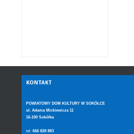
KONTAKT
POWIATOWY DOM KULTURY W SOKÓŁCE
ul. Adama Mickiewicza 11
16-100 Sokółka
tel:
666 828 883