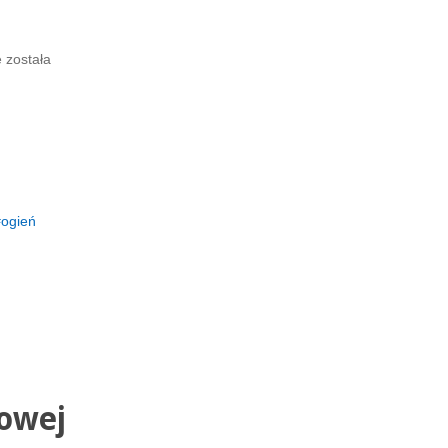
 została
ogień
kowej