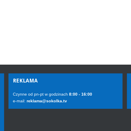
REKLAMA
Czynne od pn-pt w godzinach
8:00 - 16:00
e-mail:
reklama@sokolka.tv