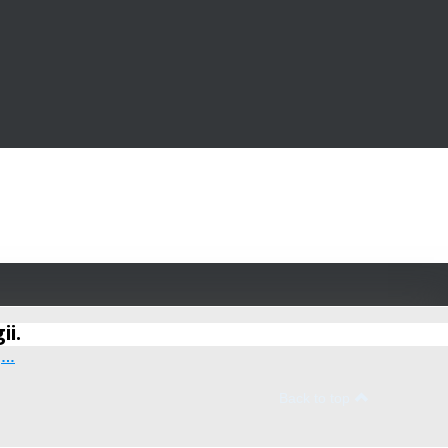
ii.
ej…
Back to top