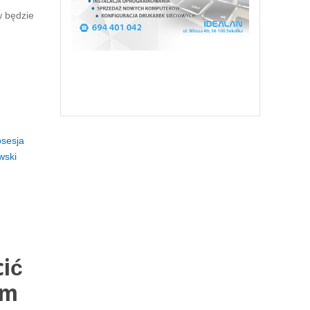
 będzie
sesja
wski
cić
ym