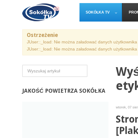
SOKÓŁKA TV
PRO
Ostrzeżenie
JUser::_load: Nie można załadować danych użytkownika 
JUser::_load: Nie można załadować danych użytkownika 
Wyś
ety
JAKOŚĆ
POWIETRZA SOKÓŁKA
wtorek, 07 sie
Stro
[Plak