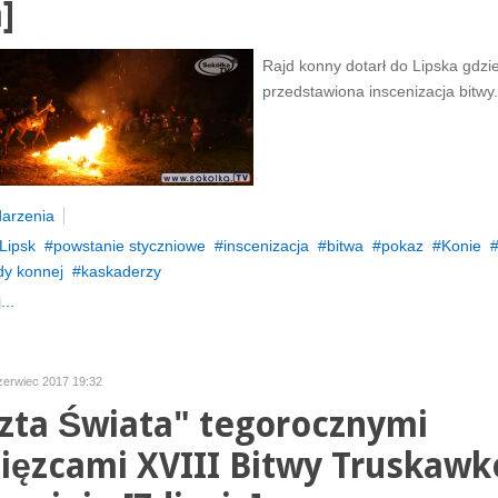
]
Rajd konny dotarł do Lipska gdzie
przedstawiona inscenizacja bitwy.
arzenia
Lipsk
powstanie styczniowe
inscenizacja
bitwa
pokaz
Konie
dy konnej
kaskaderzy
...
czerwiec 2017 19:32
zta Świata" tegorocznymi
ięzcami XVIII Bitwy Truskaw