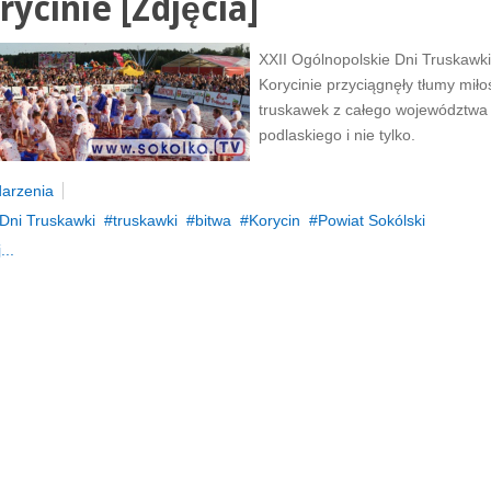
rycinie [Zdjęcia]
XXII Ogólnopolskie Dni Truskawk
Korycinie przyciągnęły tłumy mił
truskawek z całego województwa
podlaskiego i nie tylko.
arzenia
Dni Truskawki
truskawki
bitwa
Korycin
Powiat Sokólski
...