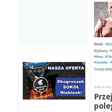
Dział:
Wyd
Etykiety
litwa
Uk
szreder
Czytaj dalej
środa, 07 luty
Prze
pole