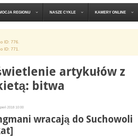
MOCJA REGIONU
NASZE CYKLE
KAMERY ONLINE
o ID: 776.
o ID: 771.
wietlenie artykułów z
kietą: bitwa
rpień 2018 10:00
ngmani wracają do Suchowoli
at]