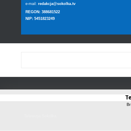
e-mail:
redakcja@sokolka.tv
REGON: 388681522
NIP: 5451823249
Te
Br
Telewizja Sokółka