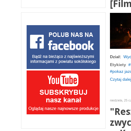
[Film
Dział:
Wyd
Etykiety
pokaz jaz
Czytaj dalej
niedziela, 25 
"Res
zwyc