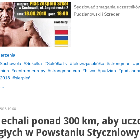
Sędziować zmagania uczestników
Pudzianowski i Szreder.
arzenia
Suchowola
Sokółka
SokółkaTv
telewizjasokółka
strongman
po
raina
centrum europy
strongman cup
bitwa
pudzian
pudziano
2018
sierpień
...
 2018 10:00
jechali ponad 300 km, aby ucz
głych w Powstaniu Styczniow