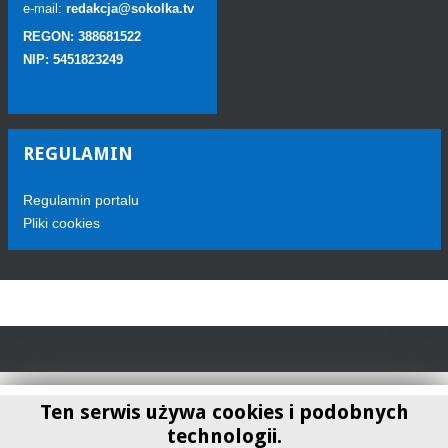
e-mail:
redakcja@sokolka.tv
REGON: 388681522
NIP: 5451823249
REGULAMIN
Regulamin portalu
Pliki cookies
Ten serwis używa cookies i podobnych
technologii.
Telewizja Sokółka