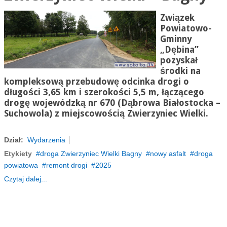
Związek
Powiatowo-
Gminny
„Dębina”
pozyskał
środki na
kompleksową przebudowę odcinka drogi o
długości 3,65 km i szerokości 5,5 m, łączącego
drogę wojewódzką nr 670 (Dąbrowa Białostocka –
Suchowola) z miejscowością Zwierzyniec Wielki.
Dział:
Wydarzenia
Etykiety
droga Zwierzyniec Wielki Bagny
nowy asfalt
droga
powiatowa
remont drogi
2025
Czytaj dalej...