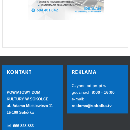
KONTAKT
REKLAMA
Czynne od pn-pt w
godzinach
8:00 - 16:00
POWIATOWY DOM
e-mail:
KULTURY W SOKÓŁCE
reklama@sokolka.tv
ul. Adama Mickiewicza 11
16-100 Sokółka
tel:
666 828 883