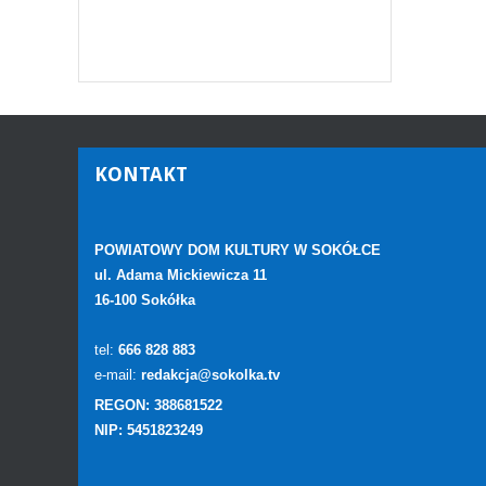
KONTAKT
POWIATOWY DOM KULTURY W SOKÓŁCE
ul. Adama Mickiewicza 11
16-100 Sokółka
tel:
666 828 883
e-mail:
redakcja@sokolka.tv
REGON: 388681522
NIP: 5451823249