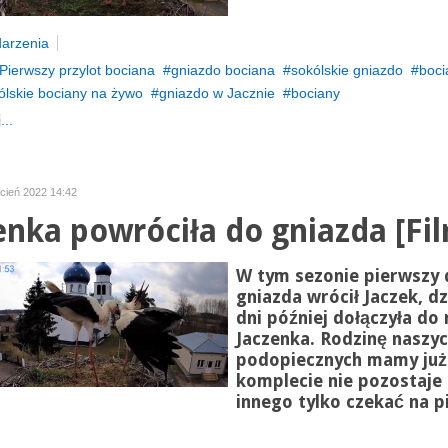
arzenia
Pierwszy przylot bociana
gniazdo bociana
sokólskie gniazdo
boci
ólskie bociany na żywo
gniazdo w Jacznie
bociany
...
ecień 2022 14:42
enka powróciła do gniazda [Fi
W tym sezonie pierwszy 
gniazda wrócił
Jaczek
, d
dni później dołączyła do
Jaczenka
. Rodzinę naszy
podopiecznych mamy już
komplecie nie pozostaje 
innego tylko czekać na p