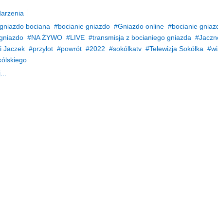
arzenia
gniazdo bociana
bocianie gniazdo
Gniazdo online
bocianie gniaz
 gniazdo
NA ŻYWO
LIVE
transmisja z bocianiego gniazda
Jaczn
i Jaczek
przylot
powrót
2022
sokólkatv
Telewizja Sokółka
wi
kólskiego
...