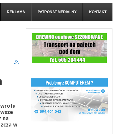
REKLAMA
PATRONAT MEDIALNY
KONTAKT
m
owrotu
rwsze
ż na
szcza w