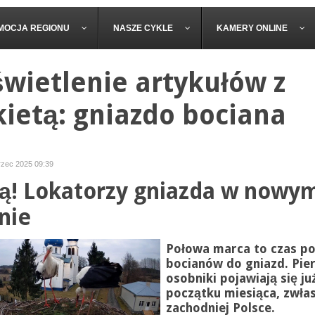
MOCJA REGIONU
NASZE CYKLE
KAMERY ONLINE
wietlenie artykułów z
kietą: gniazdo bociana
rzec 2025 09:39
są! Lokatorzy gniazda w nowy
nie
Połowa marca to czas p
bocianów do gniazd. Pie
osobniki pojawiają się ju
początku miesiąca, zwła
zachodniej Polsce.