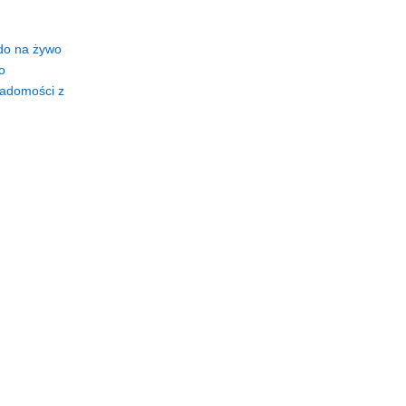
do na żywo
o
adomości z