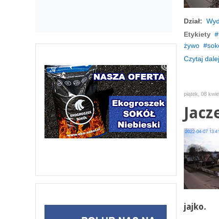
Dział:
Wyd
Etykiety
żywo
sok
Czytaj dalej
piątek, 08 kwi
Jacz
jajko.