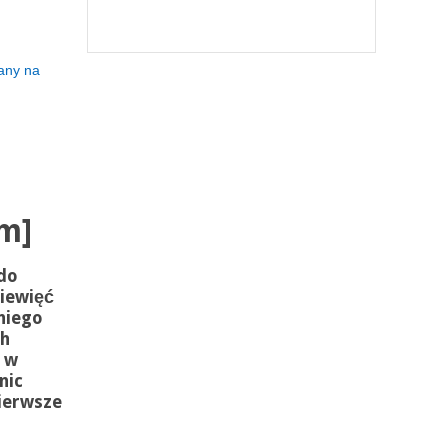
any na
lm]
do
ziewięć
 niego
ch
 w
nic
ierwsze