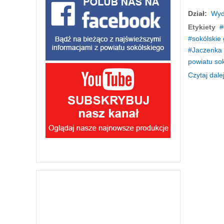
Dział:
Wyd
Etykiety
sokólskie
Jaczenka 
powiatu so
Czytaj dalej