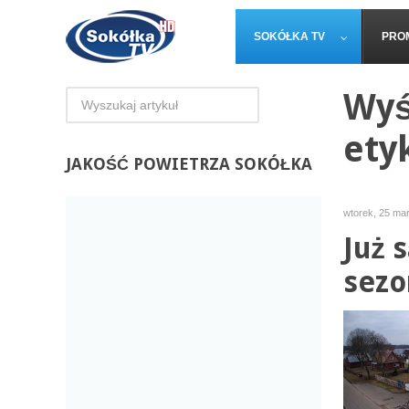
SOKÓŁKA TV
PRO
Wyś
ety
JAKOŚĆ
POWIETRZA SOKÓŁKA
wtorek, 25 ma
Już 
sezo