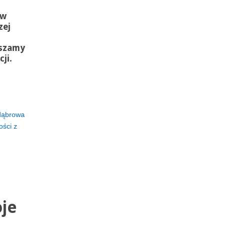
ów
zej
aszamy
ji.
dąbrowa
ści z
je