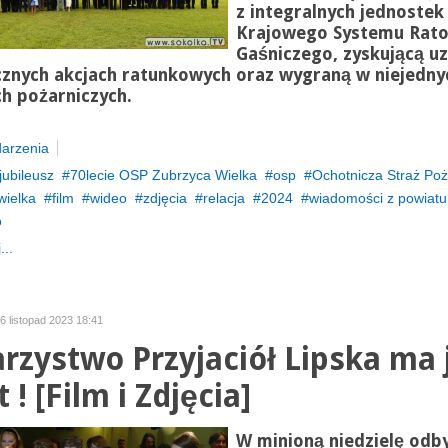
z integralnych jednostek
Krajowego Systemu Rato
Gaśniczego, zyskującą u
icznych akcjach ratunkowych oraz wygraną w niejedny
h pożarniczych.
arzenia
jubileusz
70lecie OSP Zubrzyca Wielka
osp
Ochotnicza Straż Po
wielka
film
wideo
zdjęcia
relacja
2024
wiadomości z powiatu
o
...
06 listopad 2023 18:41
rzystwo Przyjaciół Lipska ma 
t ! [Film i Zdjęcia]
W minioną niedzielę odbył