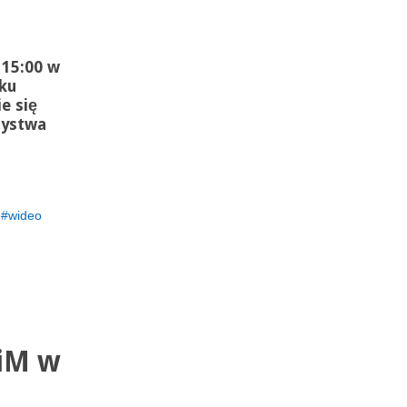
 15:00 w
ku
e się
zystwa
wideo
KiM w