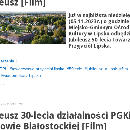
eusz [Film]
Już w najbliższą niedzielę
(05.11.
2023r.
) o godzinie
Miejsko-Gminnym Ośrod
Kultury w Lipsku odbędzi
Jubileusz 50-lecia Towar
Przyjaciół Lipska.
arzenia
TPL
towarzystwo przyjaciół lipska
50lecie
jubileusz
Lipsk
film
wiadomości z Lipska
...
yczeń 2023 15:22
leusz 30-lecia działalności PG
owie Białostockiej [Film]