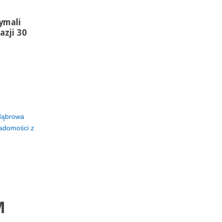
ymali
zji 30
dąbrowa
adomości z
M