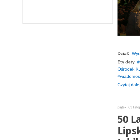
Dział:
Wyd
Etykiety
Ośrodek Ku
wiadomośc
Czytaj dalej
piątek, 03 list
50 L
Lips