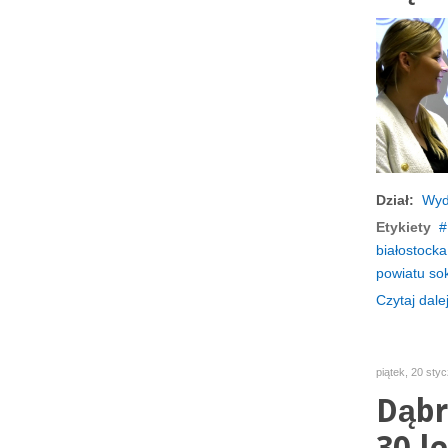
Dział:
Wyd
Etykiety
białostocka
powiatu so
Czytaj dalej
piątek, 20 sty
Dąbr