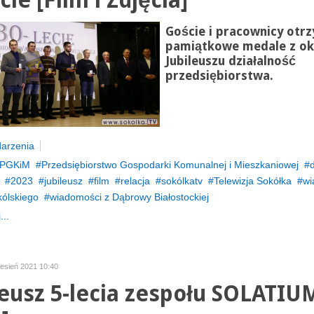
cie [Film i Zdjęcia]
Goście i pracownicy otrz
pamiątkowe medale z oka
Jubileuszu działalność
przedsiębiorstwa.
arzenia
PGKiM
Przedsiębiorstwo Gospodarki Komunalnej i Mieszkaniowej
2023
jubileusz
film
relacja
sokólkatv
Telewizja Sokółka
wi
kólskiego
wiadomości z Dąbrowy Białostockiej
...
zesień 2021 10:40
leusz 5-lecia zespołu SOLATIU