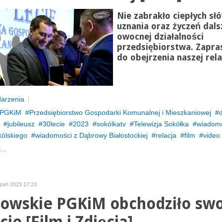
Nie zabrakło ciepłych sł
uznania oraz życzeń dals
owocnej działalności
przedsiębiorstwa. Zapr
do obejrzenia naszej relac
arzenia
PGKiM
Przedsiębiorstwo Gospodarki Komunalnej i Mieszkaniowej
jubileusz
30lecie
2023
sokólkatv
Telewizja Sokółka
wiadomo
kólskiego
wiadomości z Dąbrowy Białostockiej
relacja
film
video
...
czeń 2023 17:23
owskie PGKiM obchodziło swo