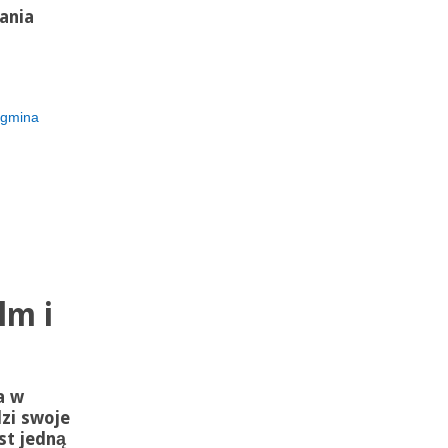
ania
gmina
lm i
a w
zi swoje
st jedną