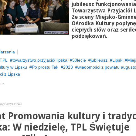
jubileusz funkcjonowania
Towarzystwa Przyjaciół L
Ze sceny Miejsko-Gminn
Ośrodka Kultury popłynę
ciepłych słów oraz serde
podziękowań.
arzenia
TPL
towarzystwo przyjaciół lipska
50lecie
jubileusz
Lipsk
Mie
ltury w Lipsku
Po prostu Tak
2023
wiadomości z powiatu august
i z Lipska
...
opad 2023 11:49
at Promowania kultury i tradyc
ka: W niedzielę, TPL Świętuje