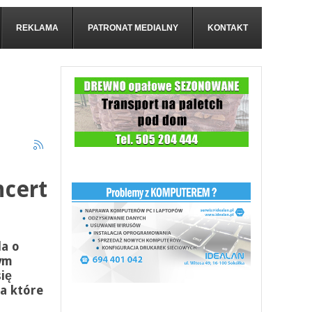
REKLAMA
PATRONAT MEDIALNY
KONTAKT
ncert
da o
ym
ię
a które