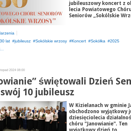
jubileuszowy koncert z ok
lecia Powiatowego Chór
Seniorów „Sokólskie Wrz
arzenia
30 lat
jubileusz
Sokólskie wrzosy
Koncert
Sokółka
2025
...
istopad 2024 08:00
owianie” świętowali Dzień Sen
 swój 10 jubileusz
W Kizielanach w gminie 
obchodzono wyjątkowy j
dziesięciolecia działalnoś
chóru "Janowianie". Ten
wyjątkowy dzień to