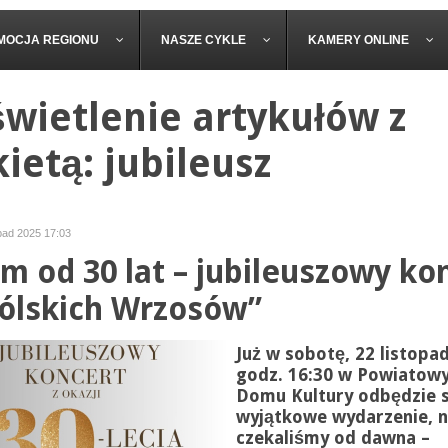
MOCJA REGIONU
NASZE CYKLE
KAMERY ONLINE
wietlenie artykułów z
ietą: jubileusz
opad 2025 17:03
m od 30 lat – jubileuszowy ko
ólskich Wrzosów”
Już w sobotę, 22 listopa
godz. 16:30 w Powiatow
Domu Kultury odbędzie s
wyjątkowe wydarzenie, n
czekaliśmy od dawna –