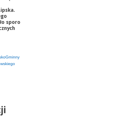
ipska.
ego
ło sporo
cznych
jskoGminny
owskiego
ji