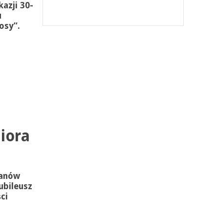
azji 30-
u
osy”.
iora
Janów
ubileusz
ci