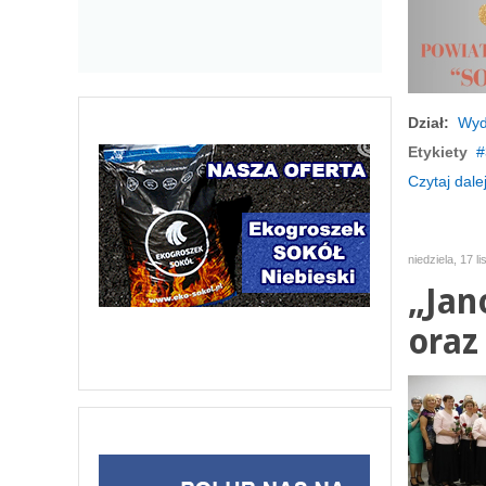
Dział:
Wyd
Etykiety
Czytaj dalej
niedziela, 17 l
„Jan
oraz