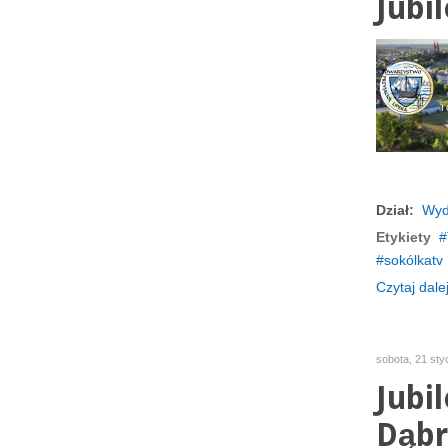
Jubil
Dział:
Wyd
Etykiety
sokólkatv
Czytaj dalej
sobota, 21 st
Jubi
Dąbr