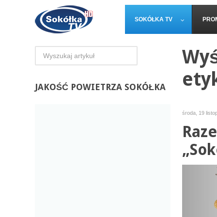
SOKÓŁKA TV
PRO
Wyś
etyk
JAKOŚĆ
POWIETRZA SOKÓŁKA
środa, 19 list
Raze
„Sok