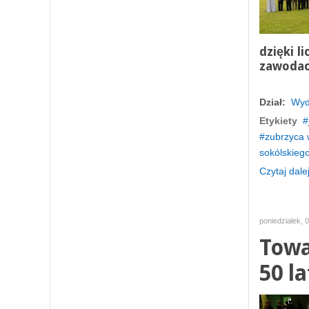
dzięki l
zawodac
Dział:
Wyd
Etykiety
zubrzyca 
sokólskieg
Czytaj dalej
poniedziałek, 
Towa
50 la