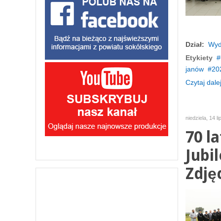
Dział:
Wyd
Etykiety
janów
20
Czytaj dalej
niedziela, 14 l
70 l
Jubi
Zdję