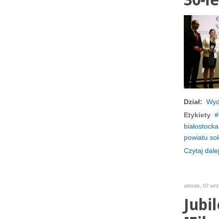
30-le
Dział:
Wyd
Etykiety
białostocka
powiatu so
Czytaj dalej
wtorek, 07 wr
Jubi