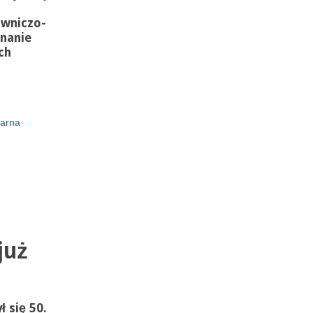
wniczo-
znanie
ch
żarna
już
 się 50.