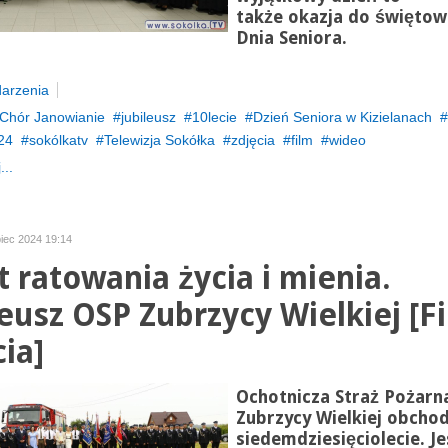
także okazja do świętow
Dnia Seniora.
arzenia
Chór Janowianie
jubileusz
10lecie
Dzień Seniora w Kizielanach
24
sokólkatv
Telewizja Sokółka
zdjęcia
film
wideo
...
ipiec 2024 19:14
at ratowania życia i mienia.
leusz OSP Zubrzycy Wielkiej [Fi
cia]
Ochotnicza Straż Pożarn
Zubrzycy Wielkiej obchod
siedemdziesięciolecie. Je