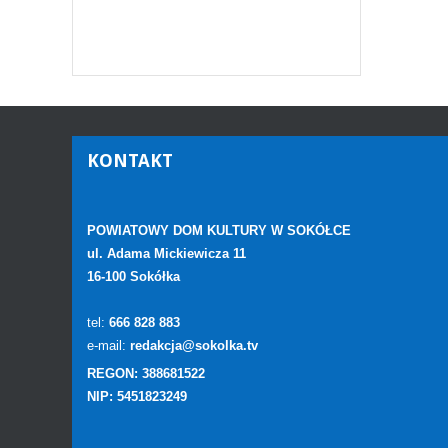
KONTAKT
POWIATOWY DOM KULTURY W SOKÓŁCE
ul. Adama Mickiewicza 11
16-100 Sokółka
tel:
666 828 883
e-mail:
redakcja@sokolka.tv
REGON: 388681522
NIP: 5451823249