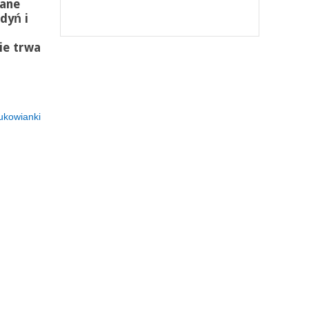
wane
dyń i
ie trwa
ukowianki