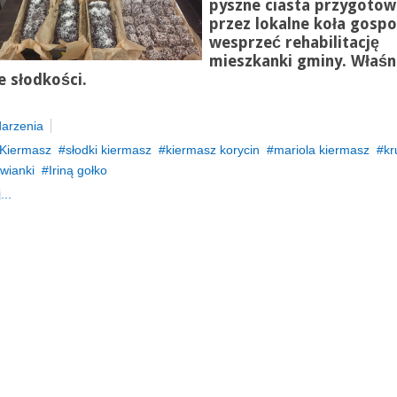
pyszne ciasta przygoto
przez lokalne koła gospo
wesprzeć rehabilitację
mieszkanki gminy. Właśn
e słodkości.
arzenia
Kiermasz
słodki kiermasz
kiermasz korycin
mariola kiermasz
kr
wianki
Iriną gołko
...