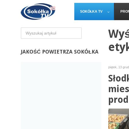
SOKÓŁKA TV
PRO
Wyś
ety
JAKOŚĆ
POWIETRZA SOKÓŁKA
piątek, 13 gru
Słod
mies
prod