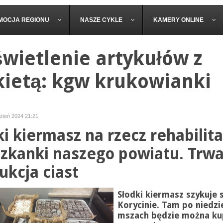
MOCJA REGIONU
NASZE CYKLE
KAMERY ONLINE
wietlenie artykułów z
kietą: kgw krukowianki
dzień 2024 21:21
ki kiermasz na rzecz rehabilita
zkanki naszego powiatu. Trw
ukcja ciast
Słodki kiermasz szykuje 
Korycinie. Tam po niedzi
mszach będzie można ku