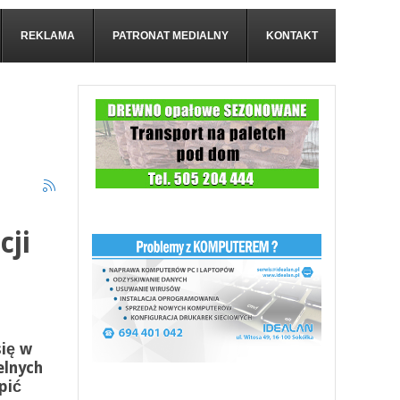
REKLAMA
PATRONAT MEDIALNY
KONTAKT
cji
a
się w
elnych
pić