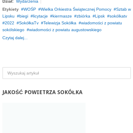
Dział:
Wydarzenia
Etykiety
WOŚP
Wielka Orkiestra Świątecznej Pomocy
Sztab w
Lipsku
biegi
licytacje
kiermasze
zbiórka
Lipsk
sokólkatv
2022
SokółkaTv
Telewizja Sokółka
wiadomości z powiatu
sokólskiego
wiadomości z powiatu augustowskiego
Czytaj dalej...
JAKOŚĆ
POWIETRZA SOKÓŁKA