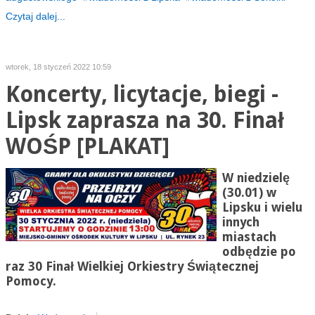
Czytaj dalej...
wtorek, 18 styczeń 2022 10:59
Koncerty, licytacje, biegi -
Lipsk zaprasza na 30. Finał
WOŚP [PLAKAT]
W niedzielę
(30.01) w
Lipsku i wielu
innych
miastach
odbędzie po
raz 30 Finał Wielkiej Orkiestry Świątecznej
Pomocy.