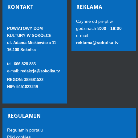
KONTAKT
REKLAMA
Czynne od pn-pt w
godzinach
8:00 - 16:00
POWIATOWY DOM
e-mail:
KULTURY W SOKÓŁCE
reklama@sokolka.tv
ul. Adama Mickiewicza 11
16-100 Sokółka
tel:
666 828 883
e-mail:
redakcja@sokolka.tv
REGON: 388681522
NIP: 5451823249
REGULAMIN
Regulamin portalu
Pliki cookies