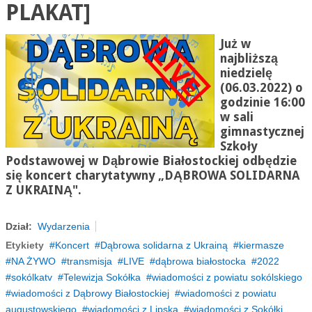
PLAKAT]
Już w
najbliższą
niedzielę
(06.03.2022) o
godzinie 16:00
w sali
gimnastycznej
Szkoły
Podstawowej w Dąbrowie Białostockiej odbędzie
się koncert charytatywny
„
DĄBROWA SOLIDARNA
Z UKRAINĄ
"
.
Dział:
Wydarzenia
Etykiety
Koncert
Dąbrowa solidarna z Ukrainą
kiermasze
NA ŻYWO
transmisja
LIVE
dąbrowa białostocka
2022
sokólkatv
Telewizja Sokółka
wiadomości z powiatu sokólskiego
wiadomości z Dąbrowy Białostockiej
wiadomości z powiatu
augustowskiego
wiadomości z Lipska
wiadomości z Sokółki