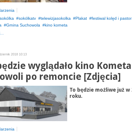
arzenia
sokólka
sokólkatv
telewizjasokolka
Plakat
festiwal kolęd i pasto
a
Gmina Suchowola
kino kometa
...
dziernik 2018 10:13
będzie wyglądało kino Kometa
owoli po remoncie [Zdjęcia]
To będzie możliwe już w
roku.
arzenia