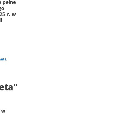
 pełne
go
25 r. w
i
meta
eta"
ę w