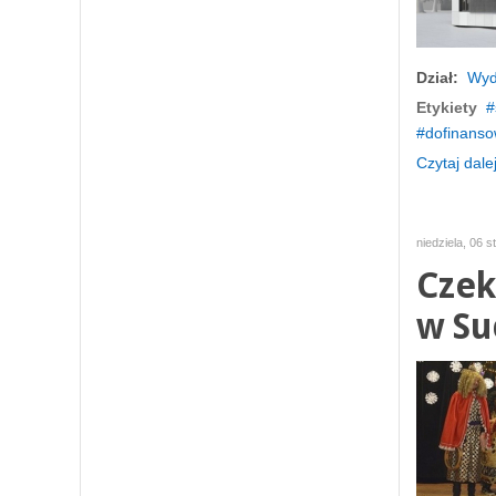
Dział:
Wyd
Etykiety
dofinanso
Czytaj dalej
niedziela, 06 
Czek
w Su