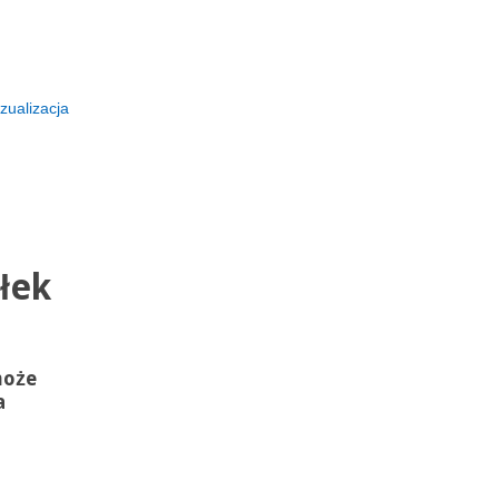
zualizacja
łek
może
a