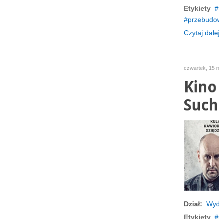
Etykiety
przebudo
Czytaj dalej
czwartek, 15 
Kino
Such
Dział:
Wyd
Etykiety