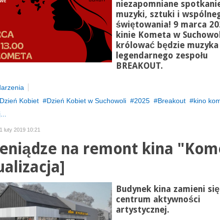
niezapomniane spotkanie
muzyki, sztuki i wspólne
świętowania! 9 marca 20
kinie Kometa w Suchowol
królować będzie muzyka
legendarnego zespołu
BREAKOUT.
arzenia
Dzień Kobiet
Dzień Kobiet w Suchowoli
2025
Breakout
kino ko
...
1 luty 2019 10:21
ieniądze na remont kina "Kom
ualizacja]
Budynek kina zamieni si
centrum aktywności
artystycznej.