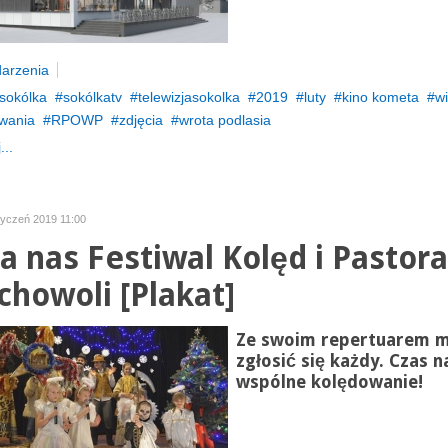
arzenia
sokólka
sokólkatv
telewizjasokolka
2019
luty
kino kometa
wi
wania
RPOWP
zdjęcia
wrota podlasia
...
styczeń 2019 11:00
a nas Festiwal Kolęd i Pastora
chowoli [Plakat]
Ze swoim repertuarem 
zgłosić się każdy. Czas n
wspólne kolędowanie!