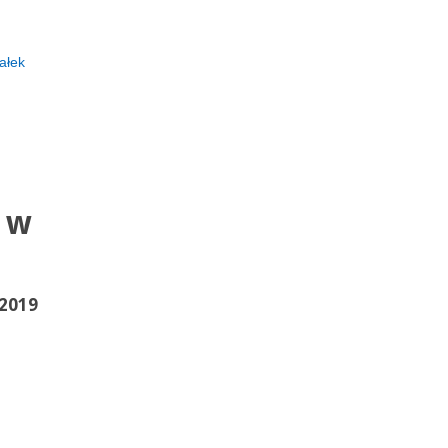
rałek
 w
 2019