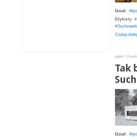
Dział:
Wyd
Etykiety
Suchowol
Czytaj dalej
piątek, 19 paź
Tak 
Such
Dział:
Wyd