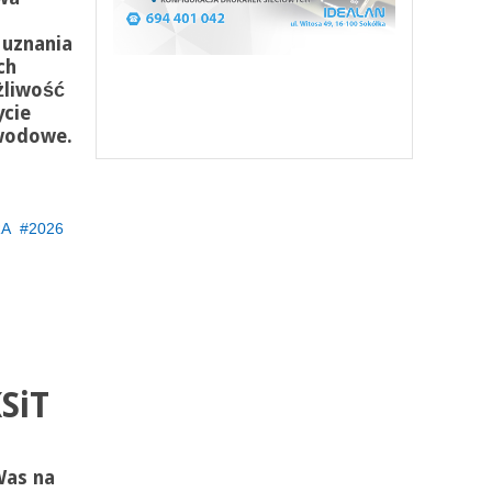
 uznania
ch
żliwość
ycie
awodowe.
RA
2026
SiT
Was na