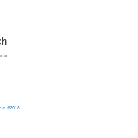
ch
jeden
nie
2018