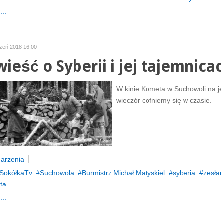
...
czeń 2018 16:00
ieść o Syberii i jej tajemnica
W kinie Kometa w Suchowoli na 
wieczór cofniemy się w czasie.
arzenia
SokółkaTv
Suchowola
Burmistrz Michał Matyskiel
syberia
zesła
ta
...