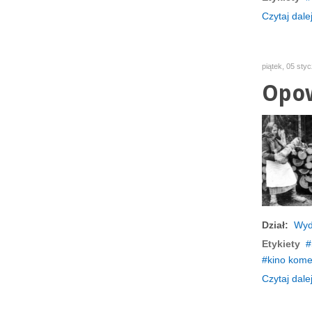
Czytaj dalej
piątek, 05 sty
Opow
Dział:
Wyd
Etykiety
kino kome
Czytaj dalej