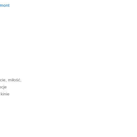
emont
cie, miłość,
ocje
kinie