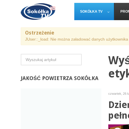
SOKÓŁKA TV
PRO
Ostrzeżenie
JUser::_load: Nie można załadować danych użytkownika 
Wyś
ety
JAKOŚĆ
POWIETRZA SOKÓŁKA
czwartek, 26 l
Dzie
pełn