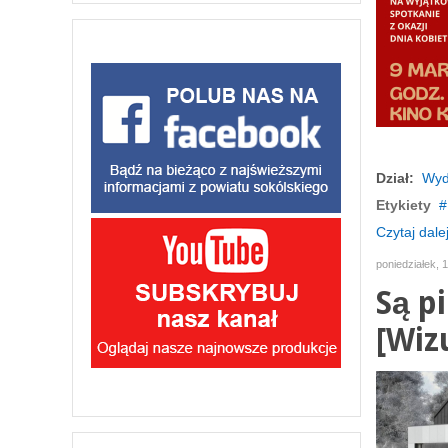
Dział:
Wyd
Etykiety
Czytaj dalej
poniedziałek, 1
Są p
[Wiz