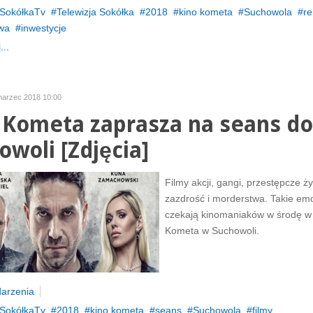
SokółkaTv
Telewizja Sokółka
2018
kino kometa
Suchowola
r
wa
inwestycje
...
marzec 2018 10:00
 Kometa zaprasza na seans do
owoli [Zdjęcia]
Filmy akcji, gangi, przestępcze ży
zazdrość i morderstwa. Takie em
czekają kinomaniaków w środę w 
Kometa w Suchowoli.
arzenia
SokółkaTv
2018
kino kometa
seans
Suchowola
filmy