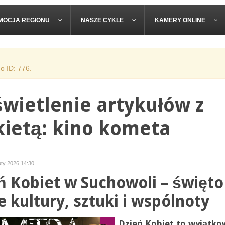
MOCJA REGIONU
NASZE CYKLE
KAMERY ONLINE
o ID: 776.
wietlenie artykułów z
kietą: kino kometa
uty 2026 14:30
ń Kobiet w Suchowoli – święto
e kultury, sztuki i wspólnoty
Dzień Kobiet to wyjątko