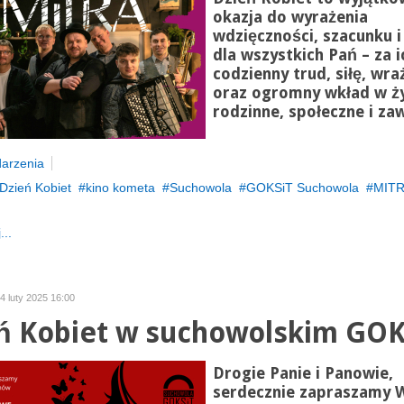
okazja do wyrażenia
wdzięczności, szacunku i
dla wszystkich Pań – za i
codzienny trud, siłę, wra
oraz ogromny wkład w ż
rodzinne, społeczne i z
arzenia
Dzień Kobiet
kino kometa
Suchowola
GOKSiT Suchowola
MIT
...
24 luty 2025 16:00
ń Kobiet w suchowolskim GOK
Drogie Panie i Panowie,
serdecznie zapraszamy 