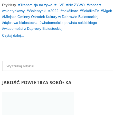
Etykiety
Transmisja na żywo
LIVE
NA ŻYWO
koncert
walentynkowy
Walentynki
2022
sokólkatv
SokółkaTv
Mgok
Miejsko Gminny Ośrodek Kultury w Dąbrowie Białostockiej
dąbrowa białostocka
wiadomości z powiatu sokólskiego
wiadomości z Dąbrowy Białostockiej
Czytaj dalej...
JAKOŚĆ
POWIETRZA SOKÓŁKA