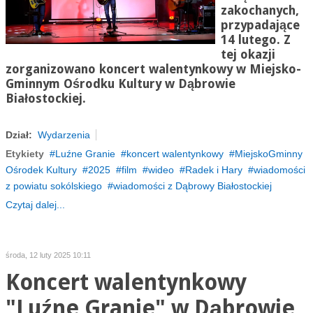
zakochanych,
przypadające
14 lutego. Z
tej okazji
zorganizowano koncert walentynkowy w Miejsko-
Gminnym Ośrodku Kultury w Dąbrowie
Białostockiej.
Dział:
Wydarzenia
Etykiety
Luźne Granie
koncert walentynkowy
MiejskoGminny
Ośrodek Kultury
2025
film
wideo
Radek i Hary
wiadomości
z powiatu sokólskiego
wiadomości z Dąbrowy Białostockiej
Czytaj dalej...
środa, 12 luty 2025 10:11
Koncert walentynkowy
"Luźne Granie" w Dąbrowie