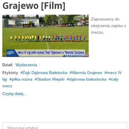
Grajewo [Film]
Zapraszamy do
obejrzenia zapisu z
meczu.
Dział:
Wydarzenia
Etykiety
Dąb Dąbrowa Białstocka
Warmia Grajewo
mecz IV
ligi
piłka nożna
Stadion Miejski
dąbrowa białostocka
cały
mecz
Czytaj dalej...