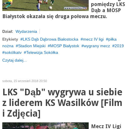
pomiędzy LKS
Dąb a MOSP
Białystok okazała się druga połowa meczu.
Dział:
Wydarzenia
Etykiety
LKS Dąb Dąbrowa Białostocka
mecz IV ligi
piłka
nożna
Stadion Miejski
MOSP Białystok
wygrany mecz
2019
sokólkatv
Telewizja Sokółka
Czytaj dalej...
sobota, 15 wrzesień 2018 20:50
LKS "Dąb" wygrywa u siebie
z liderem KS Wasilków [Film
i Zdjęcia]
Mecz IV Ligi