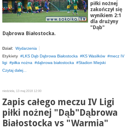
piłki nożnej
zakończył się
wynikiem 2:1
dla drużyny
"Dąb"
Dąbrowa Białostocka.
Dział:
Wydarzenia
Etykiety
LKS Dąb Dąbrowa Białostocka
KS Wasilków
mecz IV
ligi
piłka nożna
dąbrowa białostocka
Stadion Miejski
Czytaj dalej...
niedziela, 13 maj 2018 12:00
Zapis całego meczu IV Ligi
piłki nożnej "Dąb"Dąbrowa
Białostocka vs "Warmia"