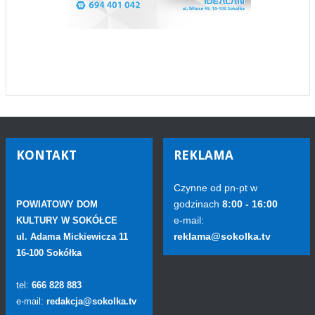
KONTAKT
REKLAMA
Czynne od pn-pt w
godzinach
8:00 - 16:00
POWIATOWY DOM
e-mail:
KULTURY W SOKÓŁCE
reklama@sokolka.tv
ul. Adama Mickiewicza 11
16-100 Sokółka
tel:
666 828 883
e-mail:
redakcja@sokolka.tv