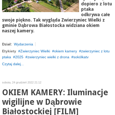
dopiero z lotu
ptaka
odkrywa całe
swoje piękno. Tak wygląda Zwierzyniec Wielki z
gminie Dąbrowa Białostocka widziana okiem
naszej kamery.
Dział:
Wydarzenia
Etykiety
Zwierzyniec Wielki
okiem kamery
zwierzyniec z lotu
ptaka
2025
zwierzyniec wielki z drona
sokólkatv
Czytaj dalej...
sobota, 24 grudzień 2022 21:12
OKIEM KAMERY: Iluminacje
wigilijne w Dąbrowie
Białostockiej [FILM]