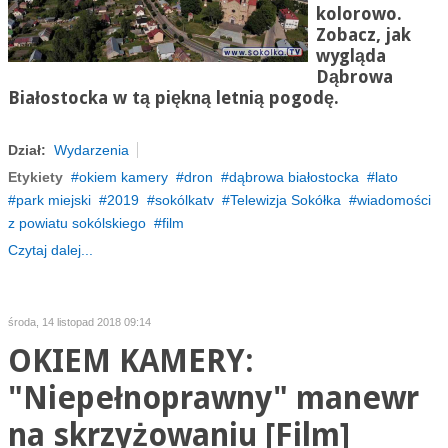
kolorowo.
Zobacz, jak
wygląda
Dąbrowa
Białostocka w tą piękną letnią pogodę.
Dział:
Wydarzenia
Etykiety
okiem kamery
dron
dąbrowa białostocka
lato
park miejski
2019
sokólkatv
Telewizja Sokółka
wiadomości
z powiatu sokólskiego
film
Czytaj dalej...
środa, 14 listopad 2018 09:14
OKIEM KAMERY:
"Niepełnoprawny" manewr
na skrzyżowaniu [Film]