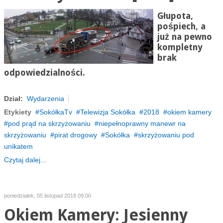
Głupota,
pośpiech, a
już na pewno
kompletny
brak
odpowiedzialności.
Dział:
Wydarzenia
Etykiety
SokółkaTv
Telewizja Sokółka
2018
okiem kamery
pod prąd na skrzyżowaniu
niepełnoprawny manewr na
skrzyżowaniu
pirat drogowy
Sokółka
skrzyżowaniu pod
unikatem
Czytaj dalej...
poniedziałek, 05 listopad 2018 09:00
Okiem Kamery: Jesienny