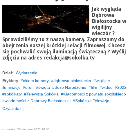
Jak wygląda
Dąbrowa
Białostocka w
wigilijny
wieczór ?
Sprawdziliśmy to z naszą kamerą. Zapraszamy do
obejrzenia naszej krótkiej relacji filmowej. Chcesz
się pochwalić swoją iluminacją świąteczną ? Wyślij
zdjęcia na adres
redakcja@sokolka.tv
Dział:
Wydarzenia
Etykiety
okiem kamery
dąbrowa białostocka
wigilijne
iluminacje
dron
święta
Boże Narodzenie
film
wideo
2022
sokólkatv
Telewizja Sokółka
wiadomości z powiatu sokólskiego
wiadomości z Dąbrowy Białostockiej
Sokólska Telewizja
Czytaj dalej...
czwartek, 20 styczeń 2022 18:00