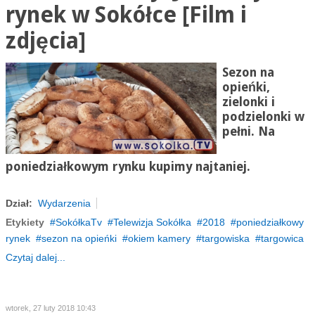
rynek w Sokółce [Film i
zdjęcia]
Sezon na
opieńki,
zielonki i
podzielonki w
pełni. Na
poniedziałkowym rynku kupimy najtaniej.
Dział:
Wydarzenia
Etykiety
SokółkaTv
Telewizja Sokółka
2018
poniedziałkowy
rynek
sezon na opieńki
okiem kamery
targowiska
targowica
Czytaj dalej...
wtorek, 27 luty 2018 10:43