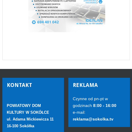
KONTAKT
REKLAMA
Czynne od pn-pt w
godzinach
8:00 - 16:00
POWIATOWY DOM
e-mail:
KULTURY W SOKÓŁCE
reklama@sokolka.tv
ul. Adama Mickiewicza 11
16-100 Sokółka