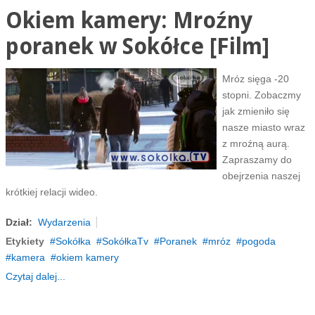
Okiem kamery: Mroźny
poranek w Sokółce [Film]
Mróz sięga -20
stopni. Zobaczmy
jak zmieniło się
nasze miasto wraz
z mroźną aurą.
Zapraszamy do
obejrzenia naszej
krótkiej relacji wideo.
Dział:
Wydarzenia
Etykiety
Sokółka
SokółkaTv
Poranek
mróz
pogoda
kamera
okiem kamery
Czytaj dalej...