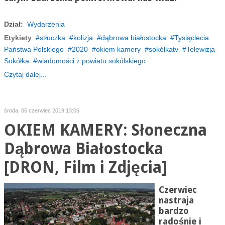
Dział:
Wydarzenia
Etykiety
stłuczka
kolizja
dąbrowa białostocka
Tysiąclecia
Państwa Polskiego
2020
okiem kamery
sokólkatv
Telewizja
Sokółka
wiadomości z powiatu sokólskiego
Czytaj dalej...
środa, 05 czerwiec 2019 13:06
OKIEM KAMERY: Słoneczna
Dąbrowa Białostocka
[DRON, Film i Zdjęcia]
Czerwiec
nastraja
bardzo
radośnie i