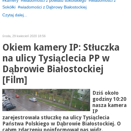
kamery
wiadomości z powiatu sokólskiego
wiadomości z
Sokółki
wiadomości z Dąbrowy Białostockiej
Czytaj dalej...
środa, 29 kwiecień 2020 18:56
Okiem kamery IP: Stłuczka
na ulicy Tysiąclecia PP w
Dąbrowie Białostockiej
[Film]
Dziś około
godziny 10:20
nasza kamera
IP
zarejestrowała stłuczkę na ulicy Tysiąclecia
Państwa Polskiego w Dąbrowie Białostockiej. O
całym zdarzeniu poinformował nas widz.