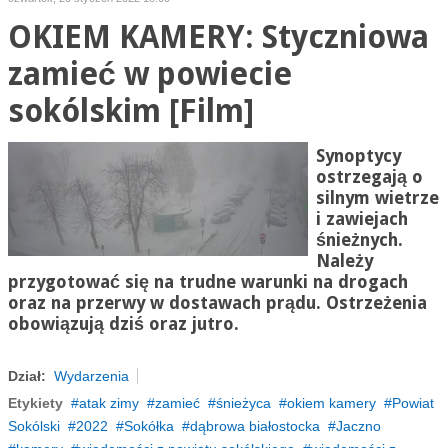
OKIEM KAMERY: Styczniowa
zamieć w powiecie
sokólskim [Film]
Synoptycy
ostrzegają o
silnym wietrze
i zawiejach
śnieżnych.
Należy
przygotować się na trudne warunki na drogach
oraz na przerwy w dostawach prądu. Ostrzeżenia
obowiązują dziś oraz jutro.
Dział:
Wydarzenia
Etykiety
atak zimy
zamieć
śnieżyca
okiem kamery
Powiat
Sokólski
2022
Sokółka
dąbrowa białostocka
Jaczno