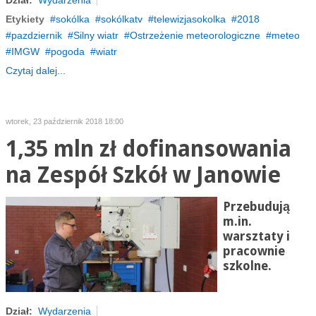
Dział:
Wydarzenia
Etykiety
sokólka
sokólkatv
telewizjasokolka
2018
pazdziernik
Silny wiatr
Ostrzeżenie meteorologiczne
meteo
IMGW
pogoda
wiatr
Czytaj dalej...
wtorek, 23 październik 2018 18:00
1,35 mln zł dofinansowania
na Zespół Szkół w Janowie
Przebudują
m.in.
warsztaty i
pracownie
szkolne.
Dział:
Wydarzenia