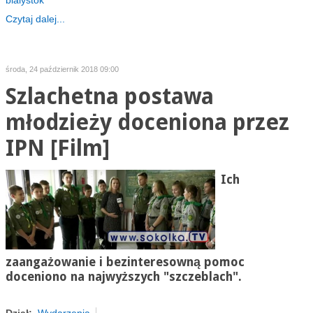
bialystok
Czytaj dalej...
środa, 24 październik 2018 09:00
Szlachetna postawa
młodzieży doceniona przez
IPN [Film]
Ich
zaangażowanie i bezinteresowną pomoc
doceniono na najwyższych "szczeblach".