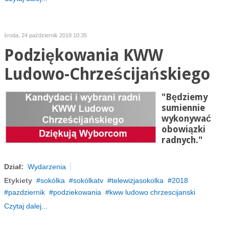
środa, 24 październik 2018 10:35
Podziękowania KWW
Ludowo-Chrześcijańskiego
"Będziemy
sumiennie
wykonywać
obowiązki
radnych."
Dział:
Wydarzenia
Etykiety
sokólka
sokólkatv
telewizjasokolka
2018
pazdziernik
podziekowania
kww ludowo chrzescijanski
Czytaj dalej...