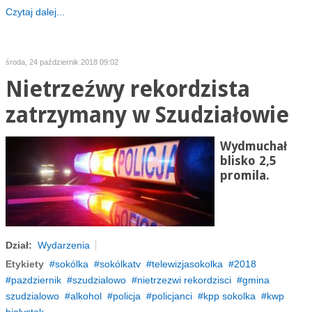
Czytaj dalej...
środa, 24 październik 2018 09:02
Nietrzeźwy rekordzista
zatrzymany w Szudziałowie
Wydmuchał
blisko 2,5
promila.
Dział:
Wydarzenia
Etykiety
sokólka
sokólkatv
telewizjasokolka
2018
pazdziernik
szudzialowo
nietrzezwi rekordzisci
gmina
szudzialowo
alkohol
policja
policjanci
kpp sokolka
kwp