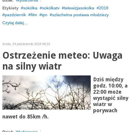
Dział:
Wydarzenia
Etykiety
sokólka
sokólkatv
telewizjasokolka
2018
pazdziernik
film
ipn
szlachetna postawa mlodziezy
Czytaj dalej...
środa, 24 październik 2018 08:22
Ostrzeżenie meteo: Uwaga
na silny wiatr
Dziś między
godz. 10:00, a
22:00 może
wystąpić silny
wiatr w
porywach
nawet do 85km /h.