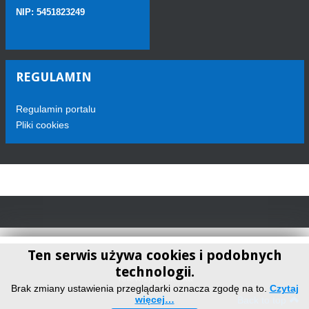
NIP: 5451823249
REGULAMIN
Regulamin portalu
Pliki cookies
Ten serwis używa cookies i podobnych
technologii.
Telewizja Sokółka
Brak zmiany ustawienia przeglądarki oznacza zgodę na to.
Czytaj
więcej…
Back to top