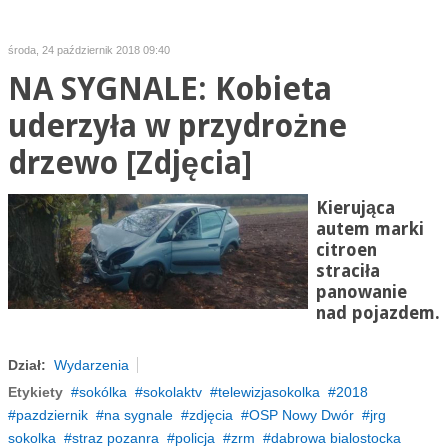
środa, 24 październik 2018 09:40
NA SYGNALE: Kobieta
uderzyła w przydrożne
drzewo [Zdjęcia]
Kierująca
autem marki
citroen
straciła
panowanie
nad pojazdem.
Dział:
Wydarzenia
Etykiety
sokólka
sokolaktv
telewizjasokolka
2018
pazdziernik
na sygnale
zdjęcia
OSP Nowy Dwór
jrg
sokolka
straz pozanra
policja
zrm
dabrowa bialostocka