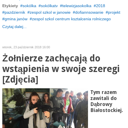
Etykiety
sokólka
sokólkatv
telewizjasokolka
2018
pazdziernik
zespol szkol w janowie
dofiannsowanie
projekt
gmina janów
zespol szkol centrum ksztalcenia rolniczego
Czytaj dalej...
wtorek, 23 październik 2018 16:00
Żołnierze zachęcają do
wstąpienia w swoje szeregi
[Zdjęcia]
Tym razem
zawitali do
Dąbrowy
Białostockiej.