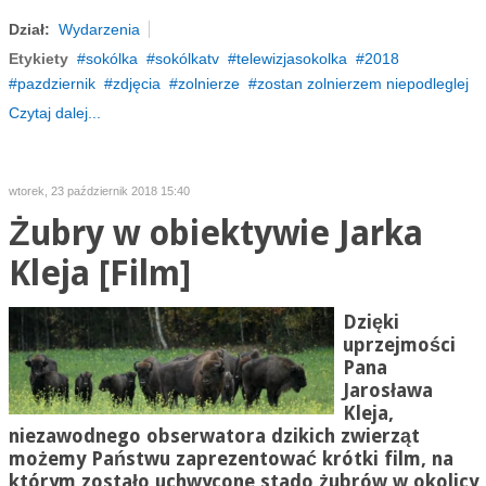
Dział:
Wydarzenia
Etykiety
sokólka
sokólkatv
telewizjasokolka
2018
pazdziernik
zdjęcia
zolnierze
zostan zolnierzem niepodleglej
Czytaj dalej...
wtorek, 23 październik 2018 15:40
Żubry w obiektywie Jarka
Kleja [Film]
Dzięki
uprzejmości
Pana
Jarosława
Kleja,
niezawodnego obserwatora dzikich zwierząt
możemy Państwu zaprezentować krótki film, na
którym zostało uchwycone stado żubrów w okolicy