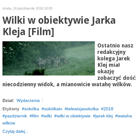
środa, 24 październik 2018 10:00
Wilki w obiektywie Jarka
Kleja [Film]
Ostatnio nasz
redakcyjny
kolega Jarek
Klej miał
okazję
zobaczyć dość
niecodzienny widok, a mianowicie watahę wilków.
Dział:
Wydarzenia
Etykiety
sokólka
sokólkatv
telewizjasokolka
2018
pazdziernik
film
wilki
wilki w obiektywie
jarek klej
wataha
wilkow
Czytaj dalej...