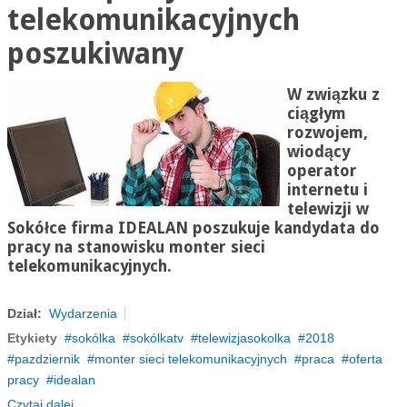
telekomunikacyjnych
poszukiwany
W związku z
ciągłym
rozwojem,
wiodący
operator
internetu i
telewizji w
Sokółce firma IDEALAN poszukuje kandydata do
pracy na stanowisku monter sieci
telekomunikacyjnych.
Dział:
Wydarzenia
Etykiety
sokólka
sokólkatv
telewizjasokolka
2018
pazdziernik
monter sieci telekomunikacyjnych
praca
oferta
pracy
idealan
Czytaj dalej...