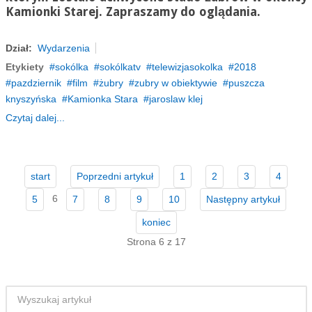
Kamionki Starej. Zapraszamy do oglądania.
Dział:
Wydarzenia
Etykiety
sokólka
sokólkatv
telewizjasokolka
2018
pazdziernik
film
żubry
zubry w obiektywie
puszcza
knyszyńska
Kamionka Stara
jaroslaw klej
Czytaj dalej...
start
Poprzedni artykuł
1
2
3
4
6
5
7
8
9
10
Następny artykuł
koniec
Strona 6 z 17