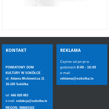
KONTAKT
REKLAMA
Czynne od pn-pt w
godzinach
8:00 - 16:00
POWIATOWY DOM
e-mail:
KULTURY W SOKÓŁCE
reklama@sokolka.tv
ul. Adama Mickiewicza 11
16-100 Sokółka
tel:
666 828 883
e-mail:
redakcja@sokolka.tv
REGON: 388681522