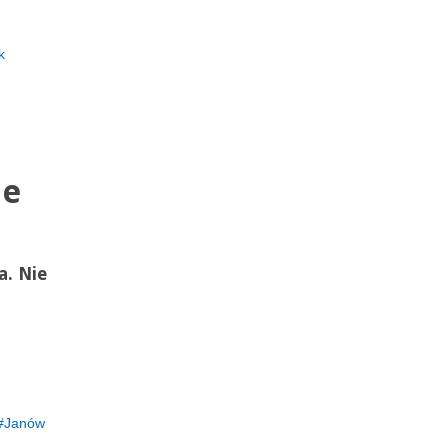
k
ie
a. Nie
Janów