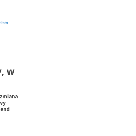
lista
, w
 zmiana
owy
kend