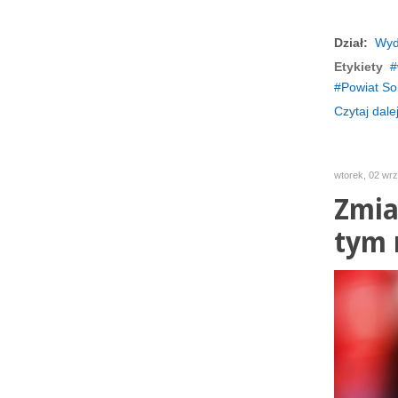
Dział:
Wyd
Etykiety
Powiat So
Czytaj dalej
wtorek, 02 wr
Zmia
tym 