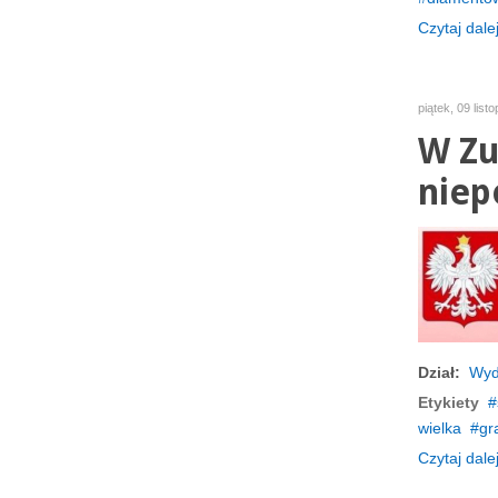
Czytaj dalej
piątek, 09 list
W Zu
niep
Dział:
Wyd
Etykiety
wielka
gr
Czytaj dalej