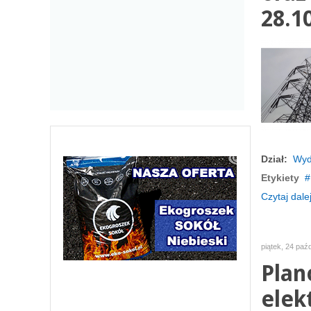
28.1
Dział:
Wyd
Etykiety
Czytaj dalej
piątek, 24 paź
Plan
elek