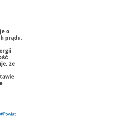
je o
h prądu.
e
rgii
ość
je, że
tawie
e
Powiat