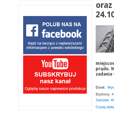
oraz
24.1
miejsco
prądu. 
zadania 
Dział:
Wyd
Etykiety
Sokólski
Czytaj dalej