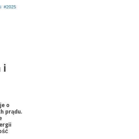
i
2025
 i
je o
h prądu.
e
rgii
ość