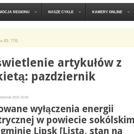
MOCJA REGIONU
NASZE CYKLE
KAMERY ONLINE
o ID: 776.
wietlenie artykułów z
kietą: pazdziernik
dziernik 2025 16:03
owane wyłączenia energii
trycznej w powiecie sokólski
 gminie Lipsk [Lista, stan na