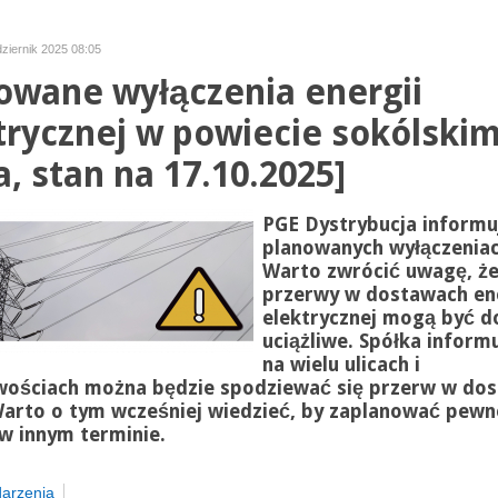
dziernik 2025 08:05
owane wyłączenia energii
trycznej w powiecie sokólski
a, stan na 17.10.2025]
PGE Dystrybucja informu
planowanych wyłączeniac
Warto zwrócić uwagę, ż
przerwy w dostawach ene
elektrycznej mogą być d
uciążliwe. Spółka informu
na wielu ulicach i
wościach można będzie spodziewać się przerw w dos
Warto o tym wcześniej wiedzieć, by zaplanować pewn
w innym terminie.
arzenia