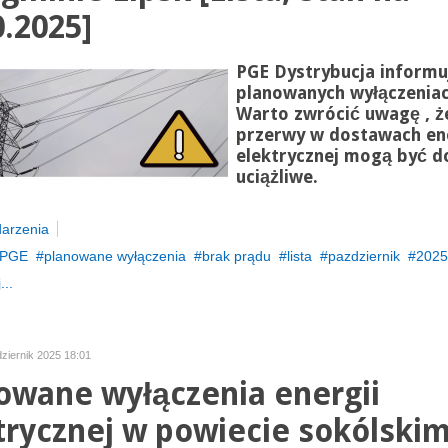
0.2025]
PGE Dystrybucja informu
planowanych wyłączeniac
Warto zwrócić uwagę , ż
przerwy w dostawach ene
elektrycznej mogą być d
uciążliwe.
arzenia
PGE
planowane wyłączenia
brak prądu
lista
pazdziernik
2025
...
dziernik 2025 18:01
owane wyłączenia energii
trycznej w powiecie sokólski