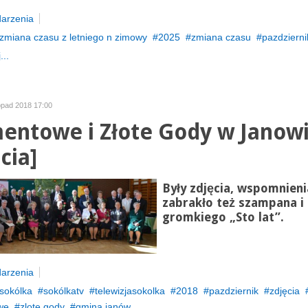
arzenia
zmiana czasu z letniego n zimowy
2025
zmiana czasu
pazdzierni
...
topad 2018 17:00
entowe i Złote Gody w Janow
cia]
Były zdjęcia, wspomnieni
zabrakło też szampana i
gromkiego „Sto lat”.
arzenia
sokólka
sokólkatv
telewizjasokolka
2018
pazdziernik
zdjęcia
we
zlote gody
gmina janów