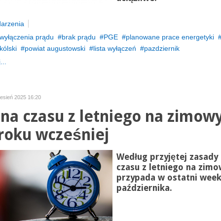
arzenia
wyłączenia prądu
brak prądu
PGE
planowane prace energetyki
kólski
powiat augustowski
lista wyłączeń
pazdziernik
...
zesień 2025 16:20
na czasu z letniego na zimowy
roku wcześniej
Według przyjętej zasady
czasu z letniego na zim
przypada w ostatni wee
października.