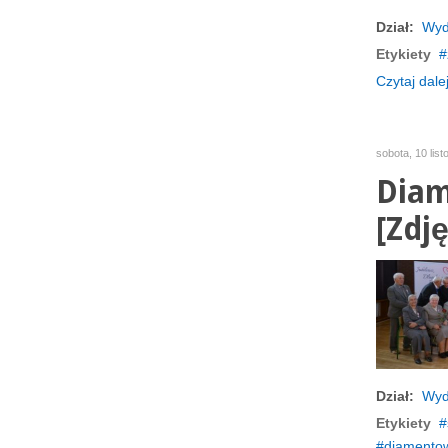
Dział:
Wyd
Etykiety
Czytaj dalej
sobota, 10 lis
Diam
[Zdję
Dział:
Wyd
Etykiety
diamento