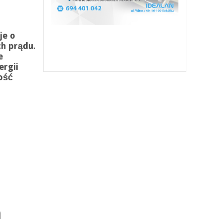
je o
h prądu.
e
rgii
ość
m