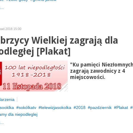
...
opad 2018 15:00
brzycy Wielkiej zagrają dla
odległej [Plakat]
"Ku pamięci Niezłomnyc
zagrają zawodnicy z 4
miejscowości.
arzenia
sooklka
sokólkatv
telewizjasokolka
2018
pazdziernik
Plakat
amy dla niepodleglej
...