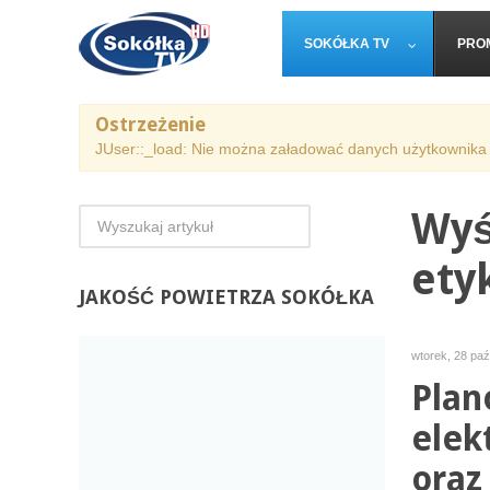
SOKÓŁKA TV
PRO
Ostrzeżenie
JUser::_load: Nie można załadować danych użytkownika 
Wyś
ety
JAKOŚĆ
POWIETRZA SOKÓŁKA
wtorek, 28 paź
Plan
elek
oraz