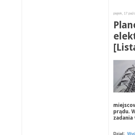
piątek, 17 paź
Plan
elek
[List
miejsco
prądu. 
zadania 
Dział:
Wyd