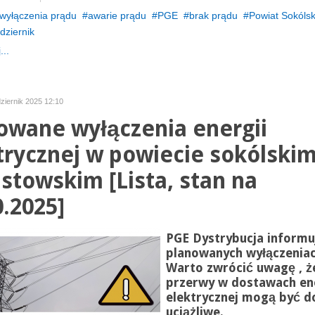
wyłączenia prądu
awarie prądu
PGE
brak prądu
Powiat Sokólsk
dziernik
...
ziernik 2025 12:10
owane wyłączenia energii
trycznej w powiecie sokólskim
stowskim [Lista, stan na
0.2025]
PGE Dystrybucja informu
planowanych wyłączeniac
Warto zwrócić uwagę , ż
przerwy w dostawach ene
elektrycznej mogą być d
uciążliwe.