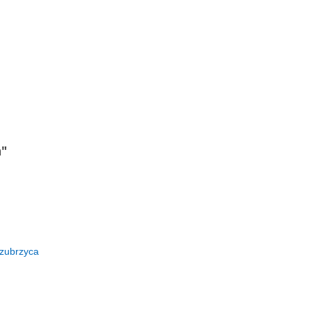
h"
zubrzyca