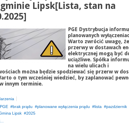
 gminie Lipsk[Lista, stan na
0.2025]
PGE Dystrybucja informu
planowanych wyłączeniac
Warto zwrócić uwagę, ż
przerwy w dostawach ene
elektrycznej mogą być d
uciążliwe. Spółka informu
na wielu ulicach i
wościach można będzie spodziewać się przerw w dos
Warto o tym wcześniej wiedzieć, by zaplanować pewn
w innym terminie.
arzenia
PGE
brak prądu
planowane wyłączenia prądu
lista
pazdziernik
Gmina Lipsk
2025
...