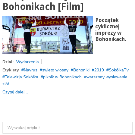
Bohonikach [Film]
Początek
cyklicznej
imprezy w
Bohonikach.
Dział:
Wydarzenia
Etykiety
Navrus
swieto wiosny
Bohoniki
2019
SokółkaTv
Telewizja Sokółka
piknik w Bohonikach
warsztaty wysiewania
ziół
Czytaj dalej...