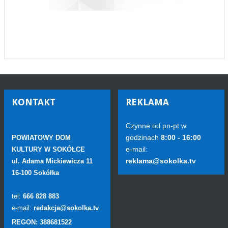
KONTAKT
REKLAMA
Czynne od pn-pt w
godzinach
8:00 - 16:00
POWIATOWY DOM
e-mail:
KULTURY W SOKÓŁCE
reklama@sokolka.tv
ul. Adama Mickiewicza 11
16-100 Sokółka
tel:
666 828 883
e-mail:
redakcja@sokolka.tv
REGON: 388681522