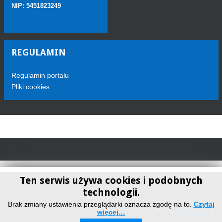
NIP: 5451823249
REGULAMIN
Regulamin portalu
Pliki cookies
Ten serwis używa cookies i podobnych
technologii.
Telewizja Sokółka
Brak zmiany ustawienia przeglądarki oznacza zgodę na to.
Czytaj
więcej…
Back to top