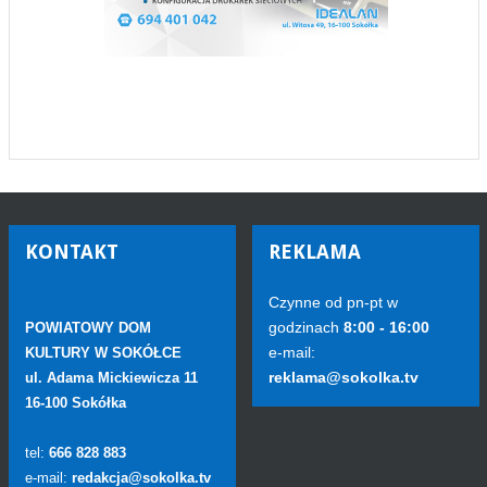
KONTAKT
REKLAMA
Czynne od pn-pt w
godzinach
8:00 - 16:00
POWIATOWY DOM
e-mail:
KULTURY W SOKÓŁCE
reklama@sokolka.tv
ul. Adama Mickiewicza 11
16-100 Sokółka
tel:
666 828 883
e-mail:
redakcja@sokolka.tv