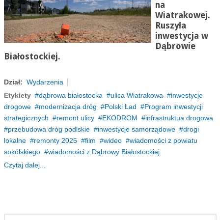
na
Wiatrakowej.
Ruszyła
inwestycja w
Dąbrowie
Białostockiej.
Dział:
Wydarzenia
Etykiety
dąbrowa białostocka
ulica Wiatrakowa
inwestycje
drogowe
modernizacja dróg
Polski Ład
Program inwestycji
strategicznych
remont ulicy
EKODROM
infrastruktua drogowa
przebudowa dróg podlskie
inwestycje samorządowe
drogi
lokalne
remonty 2025
film
wideo
wiadomości z powiatu
sokólskiego
wiadomości z Dąbrowy Białostockiej
Czytaj dalej...