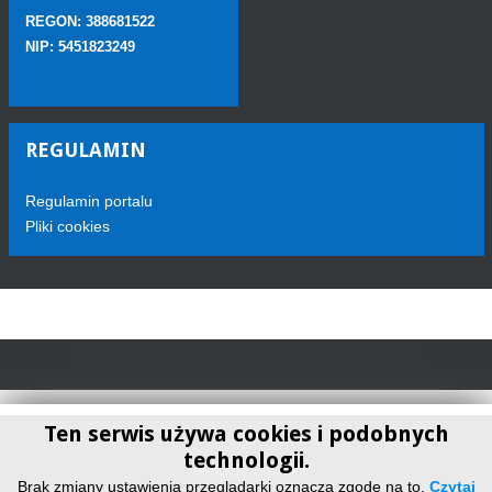
REGON: 388681522
NIP: 5451823249
REGULAMIN
Regulamin portalu
Pliki cookies
Ten serwis używa cookies i podobnych
technologii.
Telewizja Sokółka
Brak zmiany ustawienia przeglądarki oznacza zgodę na to.
Czytaj