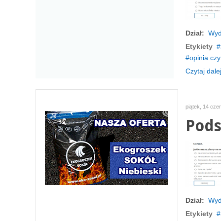
Dział:
Wyd
Etykiety
opinia czy
Czytaj dalej
piątek, 14 cze
Pods
Dział:
Wyd
Etykiety