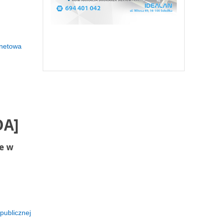
rnetowa
DA]
je w
publicznej