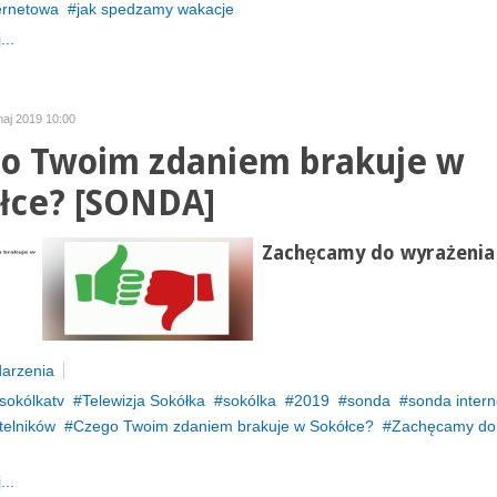
ernetowa
jak spedzamy wakacje
...
maj 2019 10:00
o Twoim zdaniem brakuje w
łce? [SONDA]
Zachęcamy do wyrażenia 
arzenia
sokólkatv
Telewizja Sokółka
sokólka
2019
sonda
sonda inter
telników
Czego Twoim zdaniem brakuje w Sokółce?
Zachęcamy do
...