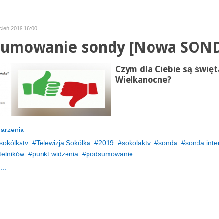
cień 2019 16:00
umowanie sondy [Nowa SON
Czym dla Ciebie są święt
Wielkanocne?
arzenia
sokólkatv
Telewizja Sokółka
2019
sokolaktv
sonda
sonda inte
telników
punkt widzenia
podsumowanie
...