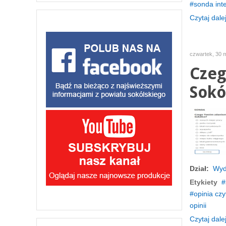
sonda int
Czytaj dalej
czwartek, 30 
Czeg
Sokó
Dział:
Wyd
Etykiety
opinia czy
opinii
Czytaj dalej