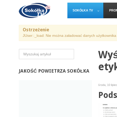
SOKÓŁKA TV
PRO
Ostrzeżenie
JUser::_load: Nie można załadować danych użytkownika 
Wyś
ety
JAKOŚĆ
POWIETRZA SOKÓŁKA
środa, 10 lipie
Pods