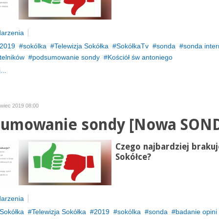
arzenia
2019
sokólka
Telewizja Sokółka
SokółkaTv
sonda
sonda inte
telników
podsumowanie sondy
Kościół św antoniego
...
rwiec 2019 08:00
umowanie sondy [Nowa SON
Czego najbardziej braku
Sokółce?
arzenia
Sokółka
Telewizja Sokółka
2019
sokólka
sonda
badanie opini 