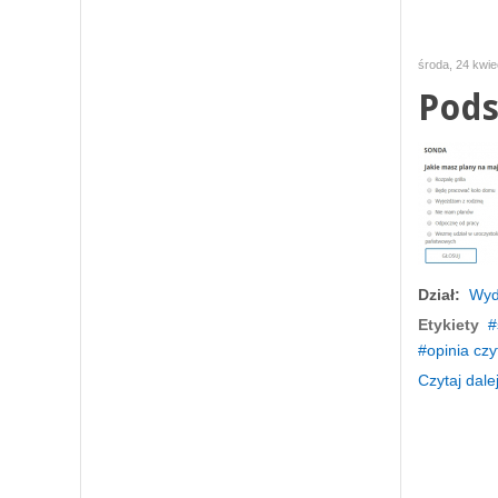
środa, 24 kwie
Pods
Dział:
Wyd
Etykiety
opinia czy
Czytaj dalej