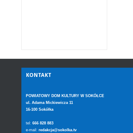
KONTAKT
POWIATOWY DOM KULTURY W SOKÓŁCE
ul. Adama Mickiewicza 11
16-100 Sokółka
tel:
666 828 883
e-mail:
redakcja@sokolka.tv