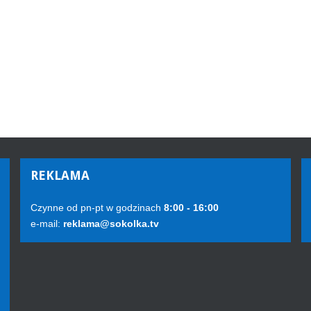
REKLAMA
Czynne od pn-pt w godzinach
8:00 - 16:00
e-mail:
reklama@sokolka.tv