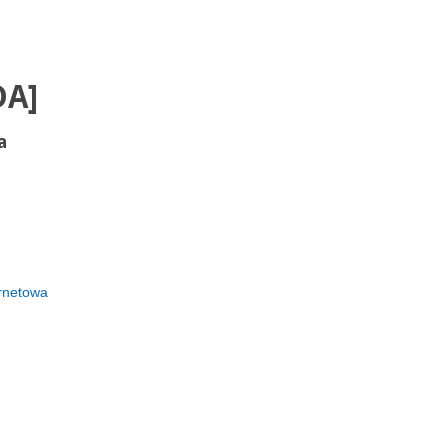
DA]
a
rnetowa