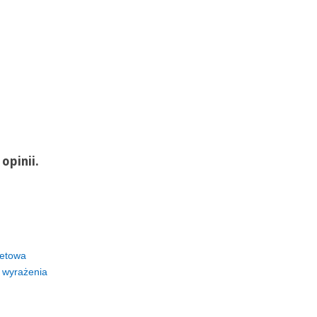
opinii.
netowa
 wyrażenia