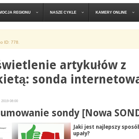
MOCJA REGIONU
NASZE CYKLE
KAMERY ONLINE
o ID: 778.
wietlenie artykułów z
kietą: sonda internetow
c 2019 08:00
umowanie sondy [Nowa SON
Jaki jest najlepszy sposó
upały?