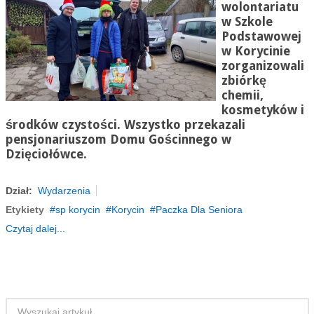
wolontariatu
w Szkole
Podstawowej
w Korycinie
zorganizowali
zbiórkę
chemii,
kosmetyków i
środków czystości. Wszystko przekazali
pensjonariuszom Domu Gościnnego w
Dzięciołówce.
Dział:
Wydarzenia
Etykiety
sp korycin
Korycin
Paczka Dla Seniora
Czytaj dalej...