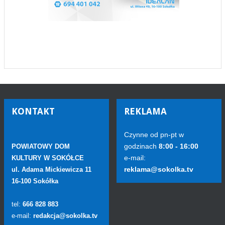
KONTAKT
REKLAMA
Czynne od pn-pt w
godzinach
8:00 - 16:00
POWIATOWY DOM
e-mail:
KULTURY W SOKÓŁCE
reklama@sokolka.tv
ul. Adama Mickiewicza 11
16-100 Sokółka
tel:
666 828 883
e-mail:
redakcja@sokolka.tv