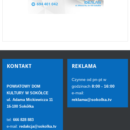
KONTAKT
REKLAMA
Czynne od pn-pt w
godzinach
8:00 - 16:00
POWIATOWY DOM
e-mail:
KULTURY W SOKÓŁCE
reklama@sokolka.tv
ul. Adama Mickiewicza 11
16-100 Sokółka
tel:
666 828 883
e-mail:
redakcja@sokolka.tv