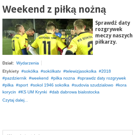
Weekend z piłką nożną
Sprawdź daty
rozgrywek
meczy naszych
piłkarzy.
Dział:
Wydarzenia
Etykiety
sokólka
sokólkatv
telewizjasokolka
2018
pazdziernik
weekend
pilka nozna
sprawdz daty rozgrywek
pilka
sport
sokol 1946 sokolka
sudovia szudzialowo
kora
korycin
KS UM Krynki
dab dabrowa bialostocka
Czytaj dalej...