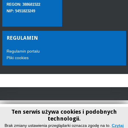
REGON: 388681522
NIP: 5451823249
REGULAMIN
Regulamin portalu
Pliki cookies
Ten serwis używa cookies i podobnych
technologii.
Telewizja Sokółka
Brak zmiany ustawienia przeglądarki oznacza zgodę na to.
Czytaj