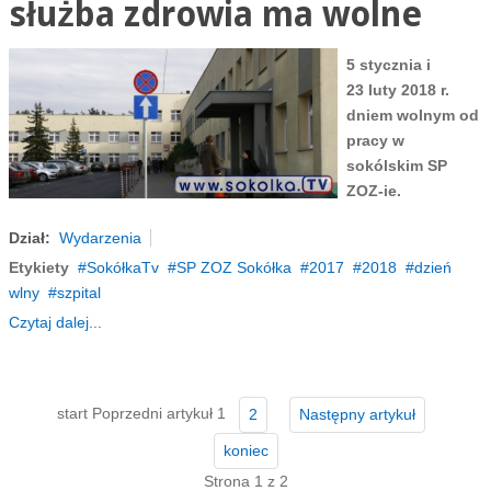
służba zdrowia ma wolne
5 stycznia i
23 luty 2018 r.
dniem wolnym od
pracy w
sokólskim SP
ZOZ-ie.
Dział:
Wydarzenia
Etykiety
SokółkaTv
SP ZOZ Sokółka
2017
2018
dzień
wlny
szpital
Czytaj dalej...
start
Poprzedni artykuł
1
2
Następny artykuł
koniec
Strona 1 z 2