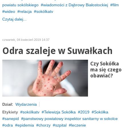
powiatu sokólskiego
wiadomości z Dąbrowy Białostockiej
film
wideo
relacja
sokólkatv
Czytaj dalej...
czwartek, 04 kwiecień 2019 14:37
Odra szaleje w Suwałkach
Czy Sokółka
ma się czego
obawiać?
Dział:
Wydarzenia
Etykiety
sokólkatv
Telewizja Sokółka
2019
Sokółka
sanepid
panstwowy powiatowy inspektor sanitarny w sokolce
odra
epidemia
chorzy
szpital
leczenie