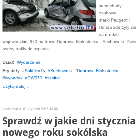
samochody
osobowe
marki Peugeot i
Honda zderzyły się
na drodze
wojewódzkiej 670 na trasie Dąbrowa Białostocka - Suchowola. Dwie
osoby trafiły do szpitala.
Dział:
Wydarzenia
Etykiety
SokółkaTv
Suchowola
Dąbrowa Białsotocka
wypadek
DW670
szpital
Czytaj dalej...
poniedziałek, 01 styczeń 2018 10:00
Sprawdź w jakie dni stycznia
nowego roku sokólska