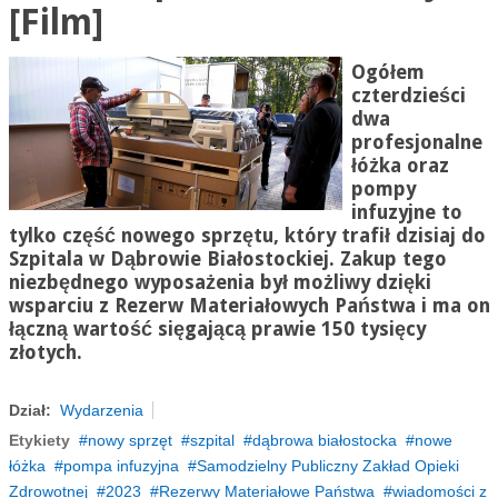
[Film]
Ogółem
czterdzieści
dwa
profesjonalne
łóżka oraz
pompy
infuzyjne to
tylko część nowego sprzętu, który trafił dzisiaj do
Szpitala w Dąbrowie Białostockiej. Zakup tego
niezbędnego wyposażenia był możliwy dzięki
wsparciu z Rezerw Materiałowych Państwa i ma on
łączną wartość sięgającą prawie 150 tysięcy
złotych.
Dział:
Wydarzenia
Etykiety
nowy sprzęt
szpital
dąbrowa białostocka
nowe
łóżka
pompa infuzyjna
Samodzielny Publiczny Zakład Opieki
Zdrowotnej
2023
Rezerwy Materiałowe Państwa
wiadomości z