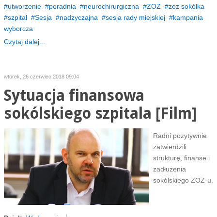
utworzenie
poradnia
neurochirurgiczna
ZOZ
zoz sokółka
szpital
Sesja
nadzyczajna
sesja rady miejskiej
kampania
wyborcza
Czytaj dalej...
wtorek, 26 czerwiec 2018 09:04
Sytuacja finansowa
sokólskiego szpitala [Film]
Radni pozytywnie
zatwierdzili
strukturę, finanse i
zadłużenia
sokólskiego ZOZ-u.