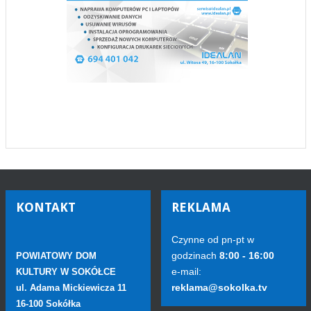
KONTAKT
REKLAMA
Czynne od pn-pt w
godzinach
8:00 - 16:00
POWIATOWY DOM
e-mail:
KULTURY W SOKÓŁCE
reklama@sokolka.tv
ul. Adama Mickiewicza 11
16-100 Sokółka