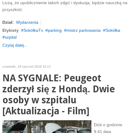
Liczą, że upublicznienie takich zdjęć i dyskusja, będzie nauczką na
przyszłość.
Dział:
Wydarzenia
Etykiety
SokółkaTv
parking
mistrz parkowania
Sokółka
szpital
Czytaj dalej...
czwartek, 18 styczeń 2018 16:13
NA SYGNALE: Peugeot
zderzył się z Hondą. Dwie
osoby w szpitalu
[Aktualizacja - Film]
Dziś o godzinie
9:41 dwa