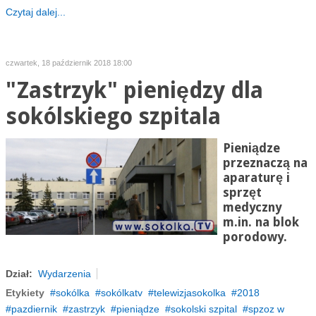
Czytaj dalej...
czwartek, 18 październik 2018 18:00
"Zastrzyk" pieniędzy dla
sokólskiego szpitala
Pieniądze
przeznaczą na
aparaturę i
sprzęt
medyczny
m.in. na blok
porodowy.
Dział:
Wydarzenia
Etykiety
sokólka
sokólkatv
telewizjasokolka
2018
pazdiernik
zastrzyk
pieniądze
sokolski szpital
spzoz w