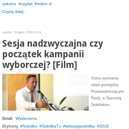
sokolce
szpital
milion zł
Czytaj dalej...
wtorek, 31 lipiec 2018 14:31
Sesja nadzwyczajna czy
początek kampanii
wyborczej? [Film]
Ostra wymiana
zdań pomiędzy
Przewodniczącym
Rady, a Starostą
Sokólskim.
Dział:
Wydarzenia
Etykiety
Sokółka
SokółkaTv
telewizjasokółka
2018