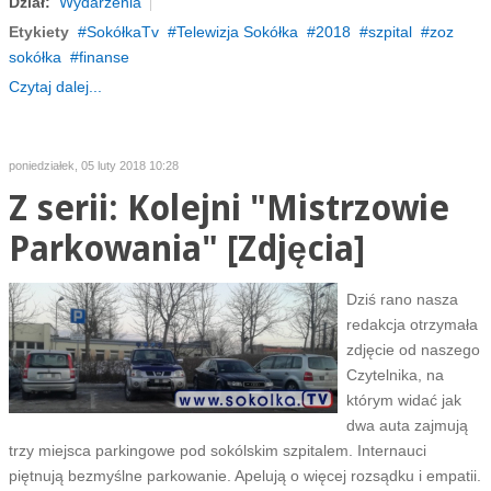
Dział:
Wydarzenia
Etykiety
SokółkaTv
Telewizja Sokółka
2018
szpital
zoz
sokółka
finanse
Czytaj dalej...
poniedziałek, 05 luty 2018 10:28
Z serii: Kolejni "Mistrzowie
Parkowania" [Zdjęcia]
Dziś rano nasza
redakcja otrzymała
zdjęcie od naszego
Czytelnika, na
którym widać jak
dwa auta zajmują
trzy miejsca parkingowe pod sokólskim szpitalem. Internauci
piętnują bezmyślne parkowanie. Apelują o więcej rozsądku i empatii.