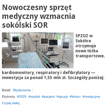
Nowoczesny sprzęt
medyczny wzmacnia
sokólski SOR
SPZOZ w
Sokółce
otrzymuje
nowe łóżka
transportowe,
kardiomonitory, respiratory i defibrylatory —
inwestycja za ponad 1,55 mln zł. Szczegóły poniżej:
Dział:
Wydarzenia
Etykiety
2025
szpital
pacjent
sprzęt
lekarz
medycyna
Czytaj dalej...