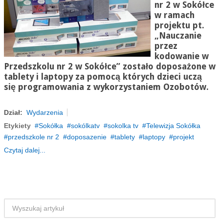
nr 2 w Sokółce
w ramach
projektu pt.
„Nauczanie
przez
kodowanie w
Przedszkolu nr 2 w Sokółce” zostało doposażone w
tablety i laptopy za pomocą których dzieci uczą
się programowania z wykorzystaniem Ozobotów.
Dział:
Wydarzenia
Etykiety
Sokółka
sokólkatv
sokolka tv
Telewizja Sokółka
przedszkole nr 2
doposazenie
tablety
laptopy
projekt
Czytaj dalej...