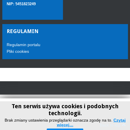
NIP: 5451823249
REGULAMIN
Regulamin portalu
Pliki cookies
Ten serwis używa cookies i podobnych
technologii.
Telewizja Sokółka
Brak zmiany ustawienia przeglądarki oznacza zgodę na to.
Czytaj
więcej…
Back to top