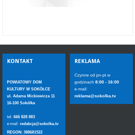
KONTAKT
REKLAMA
Czynne od pn-pt w
godzinach
8:00 - 16:00
POWIATOWY DOM
e-mail:
KULTURY W SOKÓŁCE
reklama@sokolka.tv
ul. Adama Mickiewicza 11
16-100 Sokółka
tel:
666 828 883
e-mail:
redakcja@sokolka.tv
REGON: 388681522