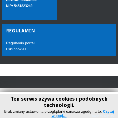
NIP: 5451823249
REGULAMIN
Regulamin portalu
Pliki cookies
Ten serwis używa cookies i podobnych
technologii.
Telewizja Sokółka
Brak zmiany ustawienia przeglądarki oznacza zgodę na to.
Czytaj
więcej…
Back to top