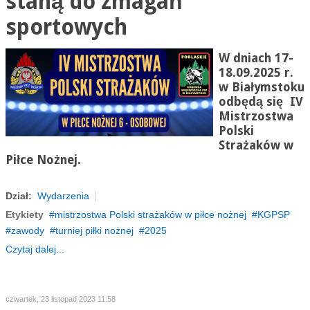
staną do zmagań
sportowych
W dniach 17-
18.09.2025 r.
w Białymstoku
odbędą się IV
Mistrzostwa
Polski
Strażaków w
Piłce Nożnej.
Dział:
Wydarzenia
Etykiety
mistrzostwa Polski strażaków w piłce nożnej
KGPSP
zawody
turniej piłki nożnej
2025
Czytaj dalej...
czwartek, 23 listopad 2023 11:58