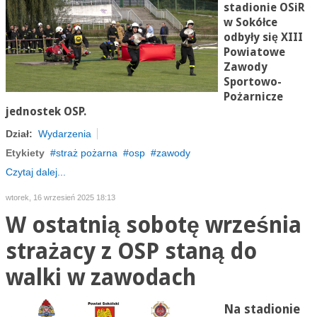
stadionie OSiR
w Sokółce
odbyły się XIII
Powiatowe
Zawody
Sportowo-
Pożarnicze
jednostek OSP.
Dział:
Wydarzenia
Etykiety
straż pożarna
osp
zawody
Czytaj dalej...
wtorek, 16 wrzesień 2025 18:13
W ostatnią sobotę września
strażacy z OSP staną do
walki w zawodach
Na stadionie