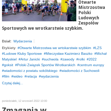
Otwarte
Mistrzostwa
Polski
Ludowych
Zespołów
Sportowych we wrotkarstwie szybkim.
Dział:
Wydarzenia
Etykiety
Otwarte Mistrzostwa we wrtokarstwie szybkim
LZS
Ludowe Kluby Sportowe
Mieczysław Kazimierz Baszko
Michał
Matyskiel
Artur Janicki
suchwola
zawody
rolki
2022
goksit
Polski Związek Sportów Wrotkarskich
centrum europy
wiadomości z powiatu sokólskiego
wiadomości z Suchowoli
film
wideo
relacja
wydarzenia
Czytaj dalej...
poniedziałek, 12 wrzesień 2022 10:00
Zmagania w