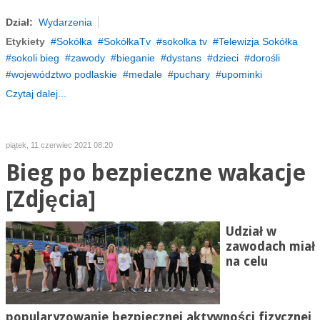
Dział:
Wydarzenia
Etykiety
Sokółka
SokółkaTv
sokolka tv
Telewizja Sokółka
sokoli bieg
zawody
bieganie
dystans
dzieci
dorośli
województwo podlaskie
medale
puchary
upominki
Czytaj dalej...
piątek, 11 czerwiec 2021 08:20
Bieg po bezpieczne wakacje
[Zdjęcia]
Udział w
zawodach miał
na celu
popularyzowanie bezpiecznej aktywności fizycznej