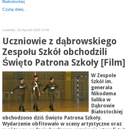
Białostockiej
Czytaj dalej...
czwartek, 19 styczeń 2023 17:49
Uczniowie z dąbrowskiego
Zespołu Szkół obchodzili
Święto Patrona Szkoły [Film]
W Zespole
Szkół im.
generała
Nikodema
Sulika w
Dąbrowie
Białostockiej
obchodzono dziś Święto Patrona Szkoły.
Wydarzenie obfitowało w sceny artystyczne oraz