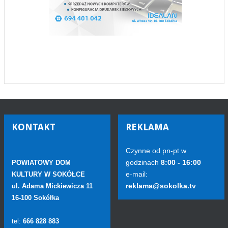
KONTAKT
REKLAMA
Czynne od pn-pt w
godzinach
8:00 - 16:00
POWIATOWY DOM
e-mail:
KULTURY W SOKÓŁCE
reklama@sokolka.tv
ul. Adama Mickiewicza 11
16-100 Sokółka
tel:
666 828 883