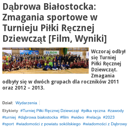
Dąbrowa Białostocka:
Zmagania sportowe w
Turnieju Piłki Ręcznej
Dziewcząt [Film, Wyniki]
Wczoraj odbył
się Turniej
Piłki Ręcznej
Dziewcząt.
Zmagania
odbyły się w dwóch grupach dla roczników 2011
oraz 2012 – 2013.
Dział:
Wydarzenia
Etykiety
Turniej Piłki Ręcznej Dziewcząt
piłka ręczna
zawody
turniej
dąbrowa białostocka
film
wideo
relacja
2023
sport
wiadomości z powiatu sokólskiego
wiadomości z Dąbrowy