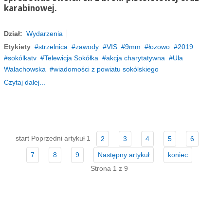
karabinowej.
Dział:
Wydarzenia
Etykiety
strzelnica
zawody
VIS
9mm
łozowo
2019
sokólkatv
Telewicja Sokółka
akcja charytatywna
Ula
Walachowska
wiadomości z powiatu sokólskiego
Czytaj dalej...
start
Poprzedni artykuł
1
2
3
4
5
6
7
8
9
Następny artykuł
koniec
Strona 1 z 9