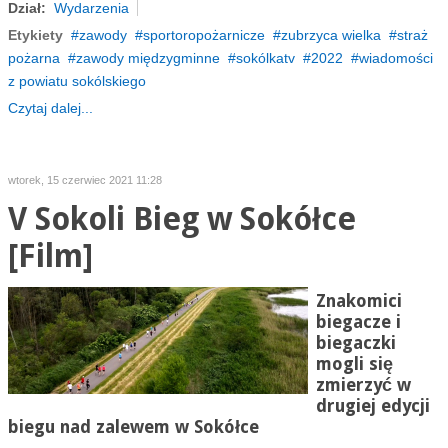
Dział:
Wydarzenia
Etykiety
zawody
sportoropożarnicze
zubrzyca wielka
straż
pożarna
zawody międzygminne
sokólkatv
2022
wiadomości
z powiatu sokólskiego
Czytaj dalej...
wtorek, 15 czerwiec 2021 11:28
V Sokoli Bieg w Sokółce
[Film]
Znakomici
biegacze i
biegaczki
mogli się
zmierzyć w
drugiej edycji
biegu nad zalewem w Sokółce