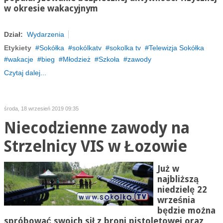
w okresie wakacyjnym
Dział:
Wydarzenia
Etykiety
Sokółka
sokólkatv
sokolka tv
Telewizja Sokółka
wakacje
bieg
Młodzież
Szkoła
zawody
Czytaj dalej...
środa, 18 wrzesień 2019 09:35
Niecodzienne zawody na
Strzelnicy VIS w Łozowie
Już w
najbliższą
niedzielę 22
września
będzie można
spróbować swoich sił z broni pistoletowej oraz