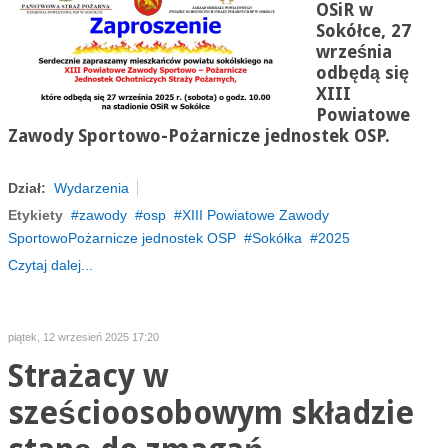
OSiR w
Sokółce, 27
września
odbędą się
XIII
Powiatowe
Zawody Sportowo-Pożarnicze jednostek OSP.
Dział:
Wydarzenia
Etykiety
zawody
osp
XIII Powiatowe Zawody
SportowoPożarnicze jednostek OSP
Sokółka
2025
Czytaj dalej...
piątek, 12 wrzesień 2025 17:20
Strażacy w
sześcioosobowym składzie