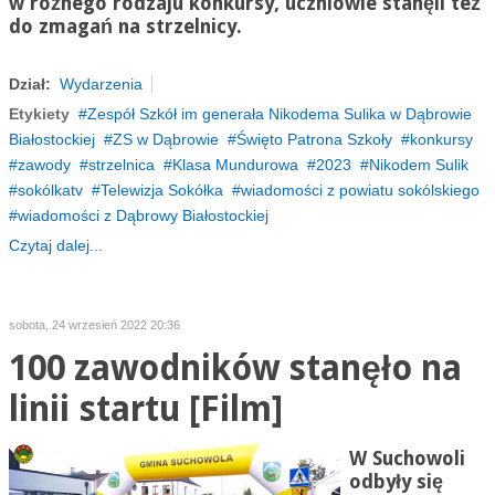
w różnego rodzaju konkursy, uczniowie stanęli też
do zmagań na strzelnicy.
Dział:
Wydarzenia
Etykiety
Zespół Szkół im generała Nikodema Sulika w Dąbrowie
Białostockiej
ZS w Dąbrowie
Święto Patrona Szkoły
konkursy
zawody
strzelnica
Klasa Mundurowa
2023
Nikodem Sulik
sokólkatv
Telewizja Sokółka
wiadomości z powiatu sokólskiego
wiadomości z Dąbrowy Białostockiej
Czytaj dalej...
sobota, 24 wrzesień 2022 20:36
100 zawodników stanęło na
linii startu [Film]
W Suchowoli
odbyły się