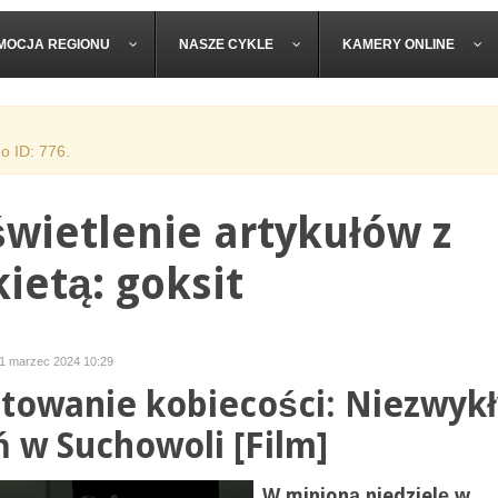
MOCJA REGIONU
NASZE CYKLE
KAMERY ONLINE
o ID: 776.
wietlenie artykułów z
kietą: goksit
11 marzec 2024 10:29
towanie kobiecości: Niezwykł
ń w Suchowoli [Film]
W minioną niedzielę w