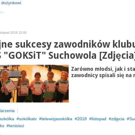
i dożynkowi
...
istopad 2018 12:00
jne sukcesy zawodników klub
 "GOKSiT" Suchowola [Zdjęcia
Zarówno młodsi, jak i sta
zawodnicy spisali się na 
arzenia
sokólka
sokólkatv
telewizjasokolka
2018
listopad
zdjęcia
Su
uks
tenisisci
...