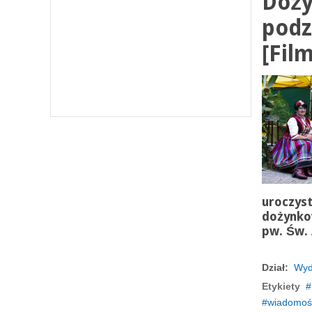
Doży
podz
[Film
uroczyst
dożynko
pw. Św. 
Dział:
Wyd
Etykiety
wiadomośc