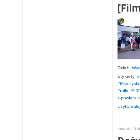
[Film
Dział:
Wyd
Etykiety
Mieczysła
rolki
20
z powiatu 
Czytaj dalej
niedziela, 21 s