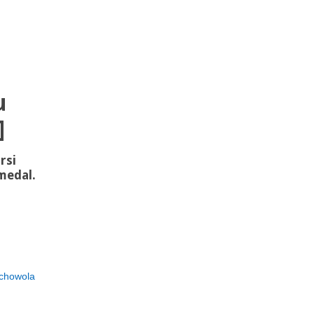
u
]
rsi
medal.
chowola