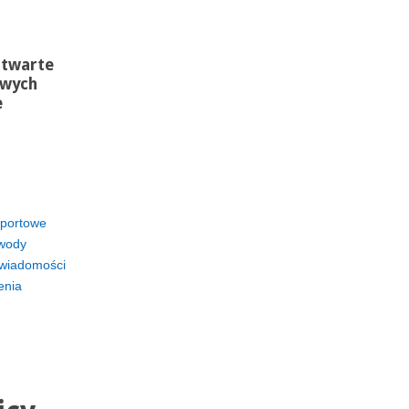
Otwarte
owych
e
portowe
wody
wiadomości
enia