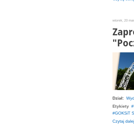
wtorek, 20 ma
Zapr
"Poc
Dział:
Wyd
Etykiety
GOKSiT S
Czytaj dalej