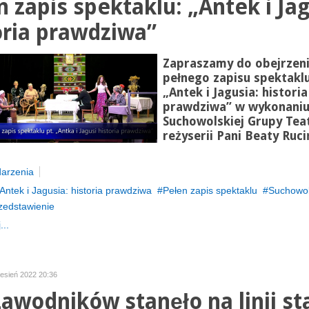
n zapis spektaklu: „Antek i Jag
oria prawdziwa”
Zapraszamy do obejrzen
pełnego zapisu spektaklu
„Antek i Jagusia: historia
prawdziwa” w wykonani
Suchowolskiej Grupy Teat
reżyserii Pani Beaty Ruci
arzenia
Antek i Jagusia: historia prawdziwa
Pełen zapis spektaklu
Suchowo
zedstawienie
...
zesień 2022 20:36
zawodników stanęło na linii st