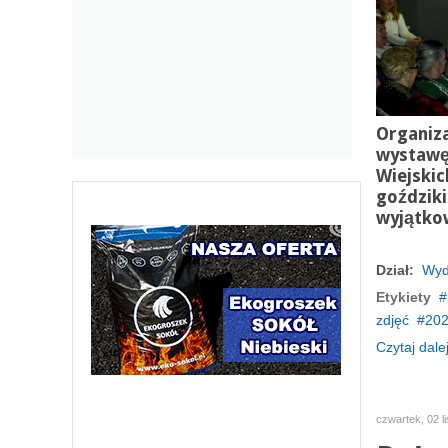
Organiza
wystawę
Wiejskic
goździk
wyjątko
Dział:
Wyd
Etykiety
zdjęć
20
Czytaj dalej
czwartek, 02 l