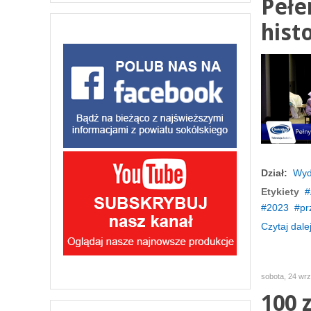
Pełe
hist
Dział:
Wyd
Etykiety
2023
pr
Czytaj dalej
sobota, 24 wr
100 