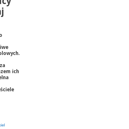
icy
j
o
liwe
olowych.
za
azem ich
elna
ściele
iel