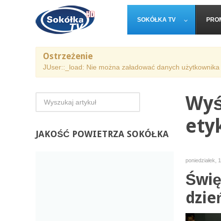
SOKÓŁKA TV
PRO
Ostrzeżenie
JUser::_load: Nie można załadować danych użytkownika 
Wyś
ety
JAKOŚĆ
POWIETRZA SOKÓŁKA
poniedziałek, 
Świę
dzie