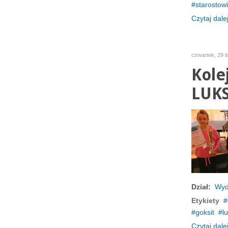
starostow
Czytaj dalej
czwartek, 29 l
Kole
LUKS
Dział:
Wyd
Etykiety
goksit
l
Czytaj dalej