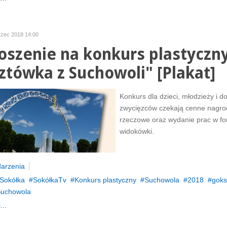
rzec 2018 14:00
oszenie na konkurs plastyczny
ztówka z Suchowoli" [Plakat]
Konkurs dla dzieci, młodzieży i d
zwycięzców czekają cenne nagro
rzeczowe oraz wydanie prac w fo
widokówki.
arzenia
Sokółka
SokółkaTv
Konkurs plastyczny
Suchowola
2018
goks
uchowola
...