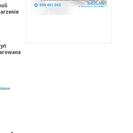
oli
darzenie
,
dyń
darowana
stawa