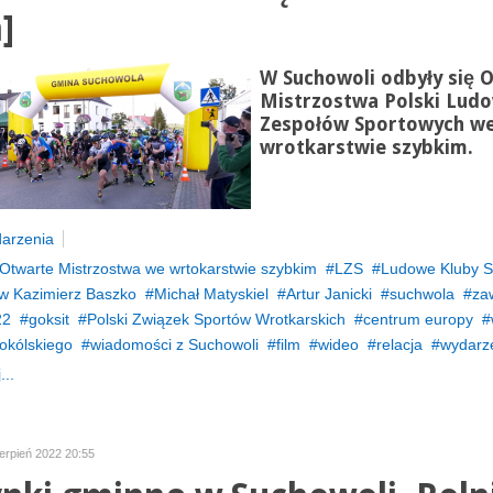
]
W Suchowoli odbyły się 
Mistrzostwa Polski Lud
Zespołów Sportowych w
wrotkarstwie szybkim.
arzenia
Otwarte Mistrzostwa we wrtokarstwie szybkim
LZS
Ludowe Kluby S
w Kazimierz Baszko
Michał Matyskiel
Artur Janicki
suchwola
za
22
goksit
Polski Związek Sportów Wrotkarskich
centrum europy
sokólskiego
wiadomości z Suchowoli
film
wideo
relacja
wydarz
...
ierpień 2022 20:55