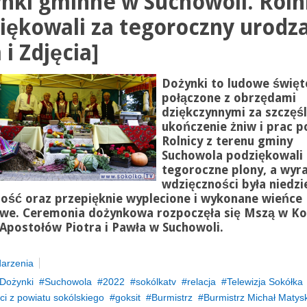
nki gminne w Suchowoli. Roln
iękowali za tegoroczny urodza
 i Zdjęcia]
Dożynki to ludowe święt
połączone z obrzędami
dziękczynnymi za szczęś
ukończenie żniw i prac p
Rolnicy z terenu gminy
Suchowola podziękowali 
tegoroczne plony, a wyr
wdzięczności była niedzi
ość oraz przepięknie wyplecione i wykonane wieńce
we. Ceremonia dożynkowa rozpoczęła się Mszą w Ko
Apostołów Piotra i Pawła w Suchowoli.
arzenia
Dożynki
Suchowola
2022
sokólkatv
relacja
Telewizja Sokółka
i z powiatu sokólskiego
goksit
Burmistrz
Burmistrz Michał Matysk