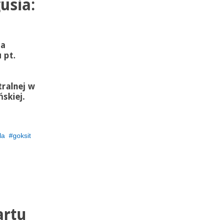
usia:
ia
 pt.
u
ralnej w
ńskiej.
la
goksit
artu