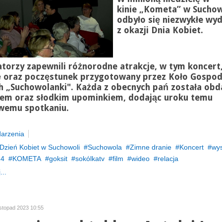
kinie „Kometa” w Suchow
odbyło się niezwykłe wy
z okazji Dnia Kobiet.
torzy zapewnili różnorodne atrakcje, w tym koncert
 oraz poczęstunek przygotowany przez Koło Gospo
h „
Suchowolanki
". Każda z obecnych pań została ob
iem oraz słodkim upominkiem, dodając uroku temu
wemu spotkaniu.
arzenia
Dzień Kobiet w Suchowoli
Suchowola
Zimne dranie
Koncert
wy
24
KOMETA
goksit
sokólkatv
film
wideo
relacja
...
istopad 2023 10:55