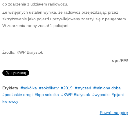
do zdarzenia z udziałem radiowozu.
Ze wstępnych ustaleń wynika, że radiowóz przejeżdżając przez
skrzyżowanie jako pojazd uprzywilejowany zderzył się z peugeotem.
W zdarzeniu ranny został 1 policjant.
Źródło: KWP Białystok
opr./PM/
Etykiety
sokólka
sokólkatv
2019
styczeń
miniona doba
podlaskie drogi
kpp sokolka
KWP Białystok
wypadki
pijani
kierowcy
Powrót na górę