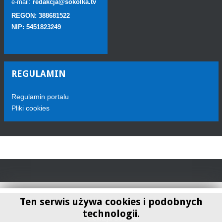
e-mail:
redakcja@sokolka.tv
REGON: 388681522
NIP: 5451823249
REGULAMIN
Regulamin portalu
Pliki cookies
Ten serwis używa cookies i podobnych
technologii.
Telewizja Sokółka