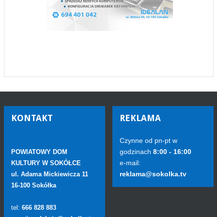
KONTAKT
REKLAMA
Czynne od pn-pt w
godzinach
8:00 - 16:00
POWIATOWY DOM
e-mail:
KULTURY W SOKÓŁCE
reklama@sokolka.tv
ul. Adama Mickiewicza 11
16-100 Sokółka
tel:
666 828 883