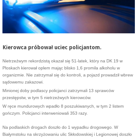
Kierowca próbował uciec policjantom.
Nietrzeźwym rekordzistą okazał się 51-latek, który na DK 19 w
Ploskach kierował oplem mając blisko 1,6 promila alkoholu w
organizmie. Nie zatrzymał się do kontroli, a pojazd prowadził wbrew
sądowemu zakazowi.
Minionej doby podlascy policjanci zatrzymali 13 sprawców
przestępstw, w tym 5 nietrzeźwych kierowców.
W ręce mundurowych wpadło 8 poszukiwanych, w tym 2 listem
gończym. Policjanci interweniowali 353 razy.
Na podlaskich drogach doszło do 1 wypadku drogowego. W
Białymstoku na skrzyżowaniu ulic Skłodowskiej i Legionowej doszło