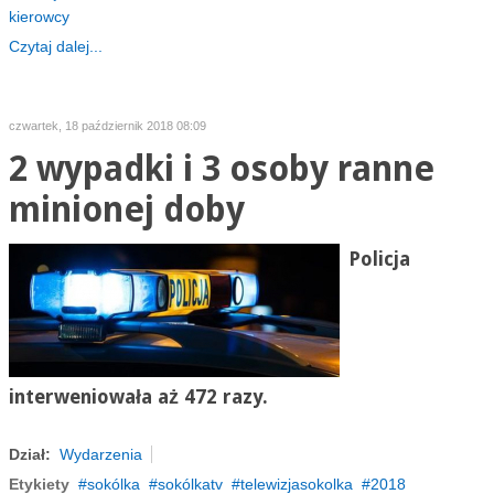
kierowcy
Czytaj dalej...
czwartek, 18 październik 2018 08:09
2 wypadki i 3 osoby ranne
minionej doby
Policja
interweniowała aż 472 razy.
Dział:
Wydarzenia
Etykiety
sokólka
sokólkatv
telewizjasokolka
2018