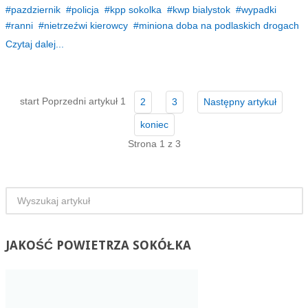
pazdziernik
policja
kpp sokolka
kwp bialystok
wypadki
ranni
nietrzeźwi kierowcy
miniona doba na podlaskich drogach
Czytaj dalej...
start
Poprzedni artykuł
1
2
3
Następny artykuł
koniec
Strona 1 z 3
JAKOŚĆ
POWIETRZA SOKÓŁKA