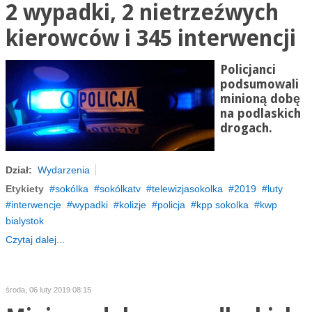
2 wypadki, 2 nietrzeźwych
kierowców i 345 interwencji
Policjanci
podsumowali
minioną dobę
na podlaskich
drogach.
Dział:
Wydarzenia
Etykiety
sokólka
sokólkatv
telewizjasokolka
2019
luty
interwencje
wypadki
kolizje
policja
kpp sokolka
kwp
bialystok
Czytaj dalej...
środa, 06 luty 2019 08:15