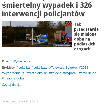
śmiertelny wypadek i 326
interwencji policjantów
Tak
przedstawia
się miniona
doba na
podlaskich
drogach.
Dział:
Wydarzenia
Etykiety
sokólka
sokólkatv
Telewizja Sokółka
2019
wydarzenia
Powiat Sokólski
zdjęcia
wypadki
smiertelne
miniona doba
Czytaj dalej...
poniedziałek, 18 luty 2019 08:16