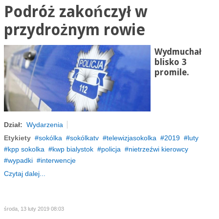
Podróż zakończył w
przydrożnym rowie
Wydmuchał
blisko 3
promile.
Dział:
Wydarzenia
Etykiety
sokólka
sokólkatv
telewizjasokolka
2019
luty
kpp sokolka
kwp bialystok
policja
nietrzeźwi kierowcy
wypadki
interwencje
Czytaj dalej...
środa, 13 luty 2019 08:03