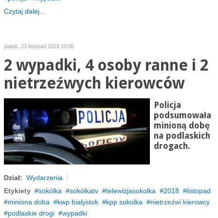
Czytaj dalej...
piątek, 23 listopad 2018 10:00
2 wypadki, 4 osoby ranne i 2
nietrzeźwych kierowców
Policja
podsumowała
minioną dobę
na podlaskich
drogach.
Dział:
Wydarzenia
Etykiety
sokólka
sokólkatv
telewizjasokolka
2018
listopad
miniona doba
kwp bialystok
kpp sokolka
nietrzeźwi kierowcy
podlaskie drogi
wypadki