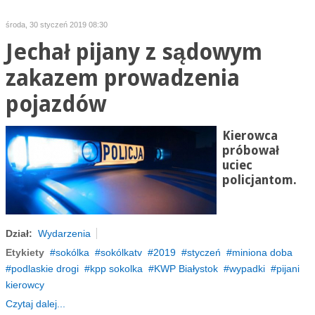
środa, 30 styczeń 2019 08:30
Jechał pijany z sądowym
zakazem prowadzenia
pojazdów
Kierowca
próbował
uciec
policjantom.
Dział:
Wydarzenia
Etykiety
sokólka
sokólkatv
2019
styczeń
miniona doba
podlaskie drogi
kpp sokolka
KWP Białystok
wypadki
pijani
kierowcy
Czytaj dalej...