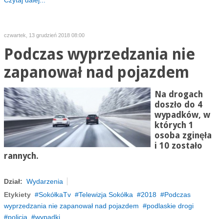
Czytaj dalej...
czwartek, 13 grudzień 2018 08:00
Podczas wyprzedzania nie
zapanował nad pojazdem
Na drogach
doszło do 4
wypadków, w
których 1
osoba zginęła
i 10 zostało
rannych.
Dział:
Wydarzenia
Etykiety
SokółkaTv
Telewizja Sokółka
2018
Podczas
wyprzedzania nie zapanował nad pojazdem
podlaskie drogi
policja
wypadki