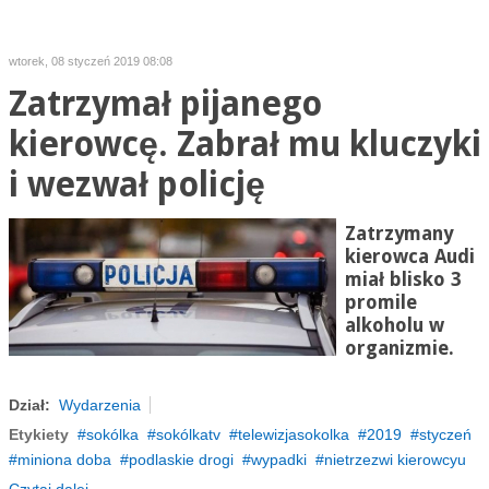
wtorek, 08 styczeń 2019 08:08
Zatrzymał pijanego
kierowcę. Zabrał mu kluczyki
i wezwał policję
Zatrzymany
kierowca Audi
miał blisko 3
promile
alkoholu w
organizmie.
Dział:
Wydarzenia
Etykiety
sokólka
sokólkatv
telewizjasokolka
2019
styczeń
miniona doba
podlaskie drogi
wypadki
nietrzezwi kierowcyu