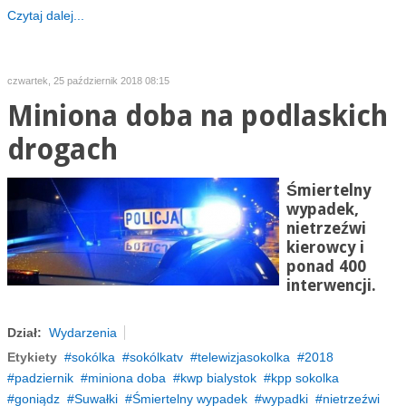
Czytaj dalej...
czwartek, 25 październik 2018 08:15
Miniona doba na podlaskich
drogach
Śmiertelny
wypadek,
nietrzeźwi
kierowcy i
ponad 400
interwencji.
Dział:
Wydarzenia
Etykiety
sokólka
sokólkatv
telewizjasokolka
2018
padziernik
miniona doba
kwp bialystok
kpp sokolka
goniądz
Suwałki
Śmiertelny wypadek
wypadki
nietrzeźwi