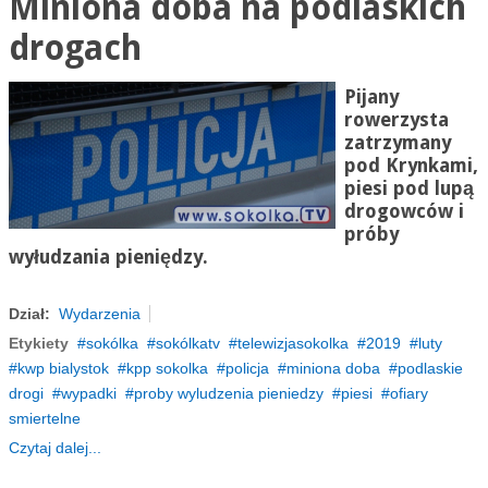
Miniona doba na podlaskich
drogach
Pijany
rowerzysta
zatrzymany
pod Krynkami,
piesi pod lupą
drogowców i
próby
wyłudzania pieniędzy.
Dział:
Wydarzenia
Etykiety
sokólka
sokólkatv
telewizjasokolka
2019
luty
kwp bialystok
kpp sokolka
policja
miniona doba
podlaskie
drogi
wypadki
proby wyludzenia pieniedzy
piesi
ofiary
smiertelne
Czytaj dalej...