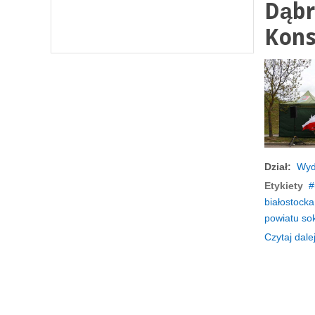
Dąbr
Kons
Dział:
Wyd
Etykiety
białostocka
powiatu so
Czytaj dalej