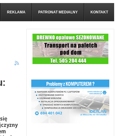
REKLAMA
PATRONAT MEDIALNY
KONTAKT
u:
się
jczyzny
iem