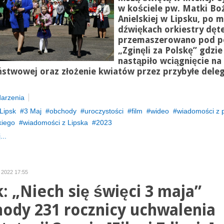
w kościele pw. Matki Bo
Anielskiej w Lipsku, po 
dźwiękach orkiestry dęte
przemaszerowano pod p
„Zginęli za Polskę” gdzie
nastąpiło wciągnięcie na
ństwowej oraz złożenie kwiatów przez przybyłe deleg
arzenia
Lipsk
3 Maj
obchody
uroczystości
film
wideo
wiadomości z 
kiego
wiadomości z Lipska
2023
...
 2022 17:55
k: „Niech się święci 3 maja”
ody 231 rocznicy uchwalenia