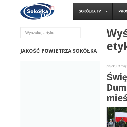
SOKÓŁKA TV
PRO
Wyś
ety
JAKOŚĆ
POWIETRZA SOKÓŁKA
piątek, 03 maj
Świę
Duma
mieśc