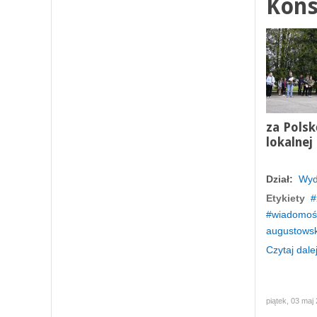
Konst
za Polsk
lokalnej
Dział:
Wyd
Etykiety
wiadomośc
augustows
Czytaj dalej
piątek, 03 maj