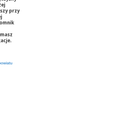
żej
mszy przy
j
omnik
 masz
acje.
powiatu