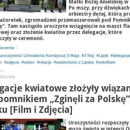
Matki Bożej Anielskiej w 
Po mszy, przy dźwiękach
orkiestry dętej, którą p
ażoretek, zgromadzeni przemaszerowali pod Pomnik 
ę". Tam nastąpiło uroczyste wciągnięcie na maszt fla
ej oraz złożenie kwiatów przez delegacje, które
czyły w ceremonii.
arzenia
uroczystości Uchwalenia Konstytucji 3 Maja
3 Maj
Lipsk
delegacj
lm
zdjęcia
wideo
relacja
wiadomości z Lipska
sokólkatv
...
2023 14:59
gacje kwiatowe złożyły wiąza
pomnikiem „Zginęli za Polskę
u [Film i Zdjęcia]
Uroczystości rozpoczęły 
mszą świętą w intencji O