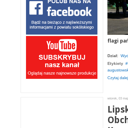
flagi pa
Dział:
Wyd
Etykiety
augustows
Czytaj dalej
wtorek, 03 maj
Lips
Obch