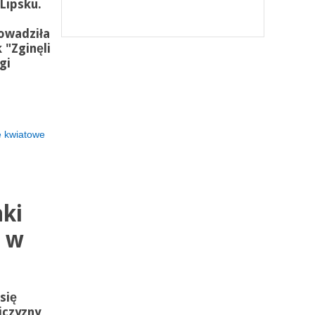
Lipsku.
rowadziła
"Zginęli
gi
e kwiatowe
nki
” w
się
jczyzny