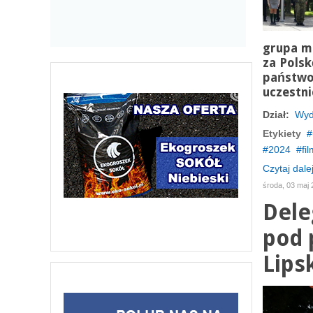
grupa m
za Polsk
państwow
uczestni
Dział:
Wyd
Etykiety
2024
fi
Czytaj dalej
środa, 03 maj 
Dele
pod 
Lipsk