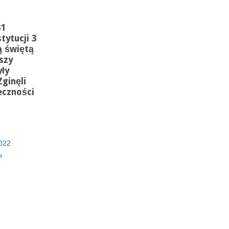
31
tytucji 3
ą świętą
szy
yły
ginęli
eczności
022
u