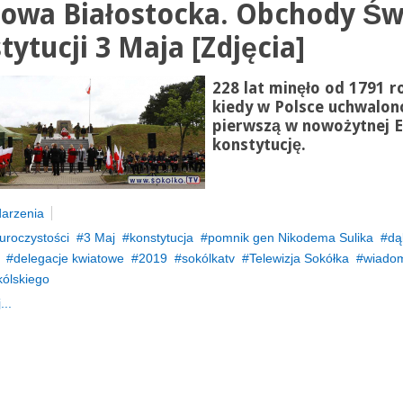
owa Białostocka. Obchody Św
tytucji 3 Maja [Zdjęcia]
228 lat minęło od 1791 r
kiedy w Polsce uchwalon
pierwszą w nowożytnej E
konstytucję.
arzenia
uroczystości
3 Maj
konstytucja
pomnik gen Nikodema Sulika
dą
delegacje kwiatowe
2019
sokólkatv
Telewizja Sokółka
wiadom
kólskiego
...