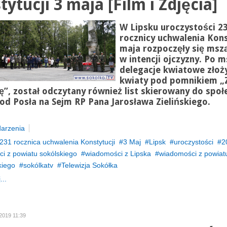
ytucji 3 maja [Film i Zdjęcia]
W Lipsku uroczystości 2
rocznicy uchwalenia Kons
maja rozpoczęły się msz
w intencji ojczyzny. Po m
delegacje kwiatowe złoż
kwiaty pod pomnikiem „Z
ę”, został odczytany również list skierowany do społ
 od Posła na Sejm RP Pana Jarosława Zielińskiego.
arzenia
231 rocznica uchwalenia Konstytucji
3 Maj
Lipsk
uroczystości
2
i z powiatu sokólskiego
wiadomości z Lipska
wiadomości z powiat
kiego
sokólkatv
Telewizja Sokółka
...
 2019 11:39