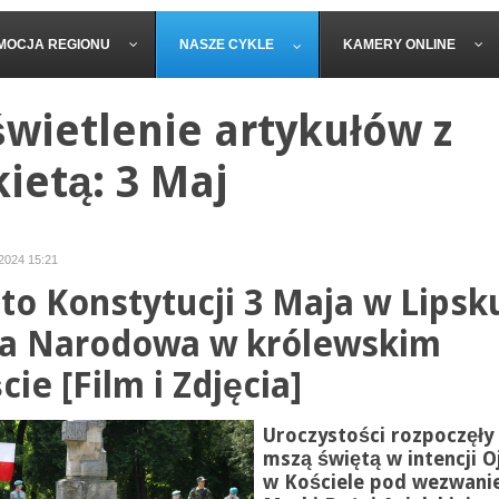
MOCJA REGIONU
NASZE CYKLE
KAMERY ONLINE
wietlenie artykułów z
kietą: 3 Maj
 2024 15:21
to Konstytucji 3 Maja w Lipsk
 Narodowa w królewskim
ie [Film i Zdjęcia]
Uroczystości rozpoczęły 
mszą świętą w intencji O
w Kościele pod wezwan