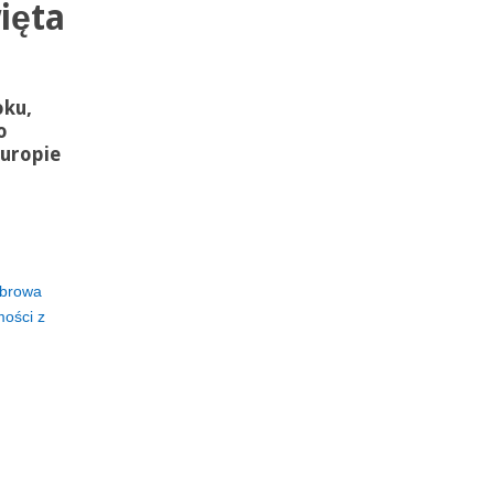
ięta
oku,
o
uropie
browa
ości z