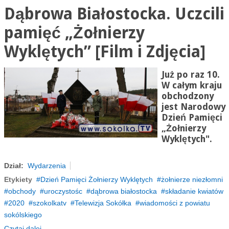
Dąbrowa Białostocka. Uczcili
pamięć „Żołnierzy
Wyklętych” [Film i Zdjęcia]
Już po raz 10.
W całym kraju
obchodzony
jest Narodowy
Dzień Pamięci
„
Żołnierzy
Wyklętych
"
.
Dział:
Wydarzenia
Etykiety
Dzień Pamięci Żołnierzy Wyklętych
żołnierze niezłomni
obchody
uroczystośc
dąbrowa białostocka
składanie kwiatów
2020
szokolkatv
Telewizja Sokółka
wiadomości z powiatu
sokólskiego
Czytaj dalej...