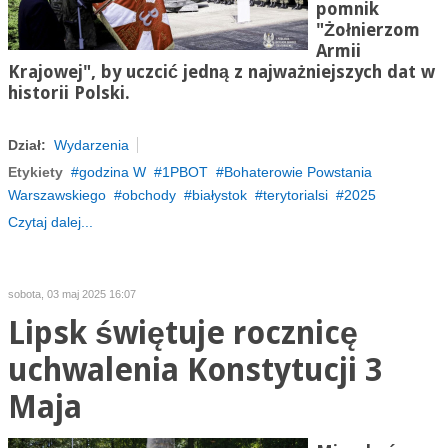
pomnik
"Żołnierzom
Armii
Krajowej", by uczcić jedną z najważniejszych dat w
historii Polski.
Dział:
Wydarzenia
Etykiety
godzina W
1PBOT
Bohaterowie Powstania
Warszawskiego
obchody
białystok
terytorialsi
2025
Czytaj dalej...
sobota, 03 maj 2025 16:07
Lipsk świętuje rocznicę
uchwalenia Konstytucji 3
Maja