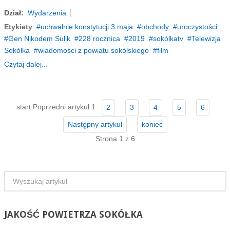
Dział:
Wydarzenia
Etykiety
uchwalnie konstytucji 3 maja
obchody
uroczystości
Gen Nikodem Sulik
228 rocznica
2019
sokólkatv
Telewizja
Sokółka
wiadomości z powiatu sokólskiego
film
Czytaj dalej...
start
Poprzedni artykuł
1
2
3
4
5
6
Następny artykuł
koniec
Strona 1 z 6
JAKOŚĆ
POWIETRZA SOKÓŁKA