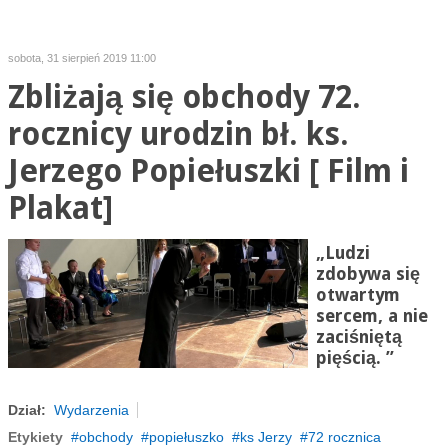
sobota, 31 sierpień 2019 11:00
Zbliżają się obchody 72.
rocznicy urodzin bł. ks.
Jerzego Popiełuszki [ Film i
Plakat]
„Ludzi
zdobywa się
otwartym
sercem, a nie
zaciśniętą
pięścią. ”
Dział:
Wydarzenia
Etykiety
obchody
popiełuszko
ks Jerzy
72 rocznica