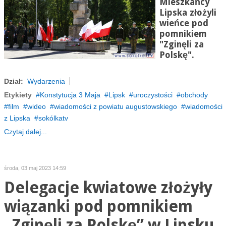
Mieszkańcy
Lipska złożyli
wieńce pod
pomnikiem
"Zginęli za
Polskę".
Dział:
Wydarzenia
Etykiety
Konstytucja 3 Maja
Lipsk
uroczystości
obchody
film
wideo
wiadomości z powiatu augustowskiego
wiadomości
z Lipska
sokólkatv
Czytaj dalej...
środa, 03 maj 2023 14:59
Delegacje kwiatowe złożyły
wiązanki pod pomnikiem
„Zginęli za Polskę” w Lipsku