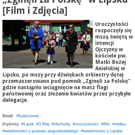
[Film i Zdjęcia]
Uroczystości
rozpoczęły się
mszą świętą w
intencji
Ojczyzny w
kościele pw.
Matki Bożej
Anielskiej w
Lipsku, po mszy przy dźwiękach orkiestry dętej
przemaszerowano pod pomnik „Zginęli za Polskę”
gdzie nastąpiło wciągnięcie na masz flagi
państwowej oraz złożenie kwiatów przez przybyłe
delegacje.
Dział:
Wydarzenia
Etykiety
Lipsk
3 Maj
obchody
uroczystości
film
wideo
wiadomości z powiatu augustowskiego
wiadomości z Lipska