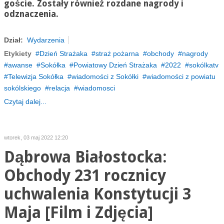
goście.
Zostały również rozdane nagrody i
odznaczenia.
Dział:
Wydarzenia
Etykiety
Dzień Strażaka
straż pożarna
obchody
nagrody
awanse
Sokółka
Powiatowy Dzień Strażaka
2022
sokólkatv
Telewizja Sokółka
wiadomości z Sokółki
wiadomości z powiatu
sokólskiego
relacja
wiadomosci
Czytaj dalej...
wtorek, 03 maj 2022 12:20
Dąbrowa Białostocka:
Obchody 231 rocznicy
uchwalenia Konstytucji 3
Maja [Film i Zdjęcia]