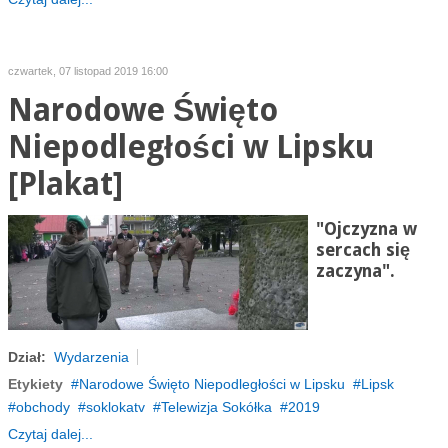
czwartek, 07 listopad 2019 16:00
Narodowe Święto
Niepodległości w Lipsku
[Plakat]
"Ojczyzna w
sercach się
zaczyna".
Dział:
Wydarzenia
Etykiety
Narodowe Święto Niepodległości w Lipsku
Lipsk
obchody
soklokatv
Telewizja Sokółka
2019
Czytaj dalej...