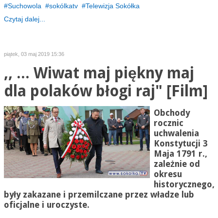
Suchowola
sokólkatv
Telewizja Sokółka
Czytaj dalej...
piątek, 03 maj 2019 15:36
,, ... Wiwat maj piękny maj
dla polaków błogi raj" [Film]
Obchody
rocznic
uchwalenia
Konstytucji 3
Maja 1791 r.,
zależnie od
okresu
historycznego,
były zakazane i przemilczane przez władze lub
oficjalne i uroczyste.