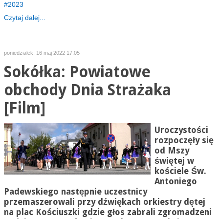
2023
Czytaj dalej...
poniedziałek, 16 maj 2022 17:05
Sokółka: Powiatowe
obchody Dnia Strażaka
[Film]
Uroczystości
rozpoczęły się
od Mszy
świętej w
kościele Św.
Antoniego
Padewskiego następnie uczestnicy
przemaszerowali przy dźwiękach orkiestry dętej
na plac Kościuszki gdzie głos zabrali zgromadzeni