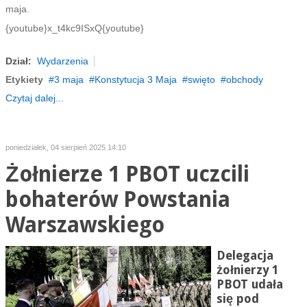
maja.
{youtube}x_t4kc9ISxQ{youtube}
Dział:
Wydarzenia
Etykiety
3 maja
Konstytucja 3 Maja
swięto
obchody
Czytaj dalej...
poniedziałek, 04 sierpień 2025 14:10
Żołnierze 1 PBOT uczcili
bohaterów Powstania
Warszawskiego
Delegacja
żołnierzy 1
PBOT udała
się pod