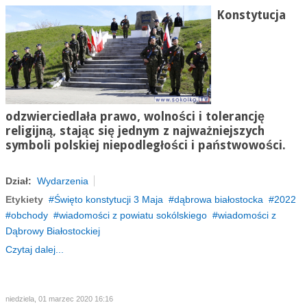
Konstytucja
odzwierciedlała prawo, wolności i tolerancję
religijną, stając się jednym z najważniejszych
symboli polskiej niepodległości i państwowości.
Dział:
Wydarzenia
Etykiety
Święto konstytucji 3 Maja
dąbrowa białostocka
2022
obchody
wiadomości z powiatu sokólskiego
wiadomości z
Dąbrowy Białostockiej
Czytaj dalej...
niedziela, 01 marzec 2020 16:16