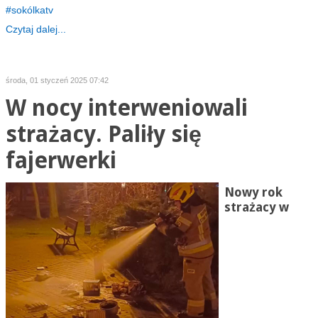
sokólkatv
Czytaj dalej...
środa, 01 styczeń 2025 07:42
W nocy interweniowali
strażacy. Paliły się
fajerwerki
Nowy rok
strażacy w