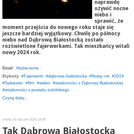
naprawdę
ożywić nocne
niebo i
sprawić, że
moment przejścia do nowego roku staje się
jeszcze bardziej wyjątkowy. Chwilę po północy
niebo nad Dąbrową Białostocką zostało
rozświetlone fajerwerkami. Tak mieszkańcy witali
nowy 2024 rok.
Dział:
Wydarzenia
Etykiety
Fajerwerki
dąbrowa białostocka
Nowy rok
2024
Sylwester
film
wideo
wiadomości z Dąbrowy Białostockiej
wiadomości z powiatu sokólskiego
Czytaj dalej...
środa, 01 styczeń 2020 15:00
Tak Dąbrowa Białostocka