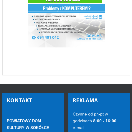
KONTAKT
REKLAMA
Czynne od pn-pt w
godzinach
8:00 - 16:00
POWIATOWY DOM
e-mail:
KULTURY W SOKÓŁCE