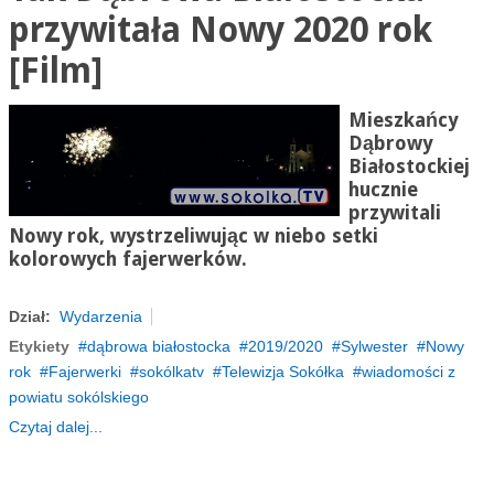
przywitała Nowy 2020 rok
[Film]
Mieszkańcy
Dąbrowy
Białostockiej
hucznie
przywitali
Nowy rok, wystrzeliwując w niebo setki
kolorowych fajerwerków.
Dział:
Wydarzenia
Etykiety
dąbrowa białostocka
2019/2020
Sylwester
Nowy
rok
Fajerwerki
sokólkatv
Telewizja Sokółka
wiadomości z
powiatu sokólskiego
Czytaj dalej...