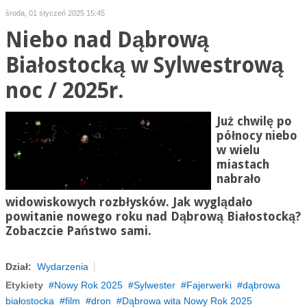
środa, 01 styczeń 2025 15:45
Niebo nad Dąbrową
Białostocką w Sylwestrową
noc / 2025r.
Już chwilę po
północy niebo
w wielu
miastach
nabrało
widowiskowych rozbłysków. Jak wyglądało
powitanie nowego roku nad Dąbrową Białostocką?
Zobaczcie Państwo sami.
Dział:
Wydarzenia
Etykiety
Nowy Rok 2025
Sylwester
Fajerwerki
dąbrowa
białostocka
film
dron
Dąbrowa wita Nowy Rok 2025