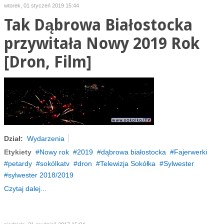
wtorek, 01 styczeń 2019 15:44
Tak Dąbrowa Białostocka
przywitała Nowy 2019 Rok
[Dron, Film]
Dział:
Wydarzenia
Etykiety
Nowy rok
2019
dąbrowa białostocka
Fajerwerki
petardy
sokólkatv
dron
Telewizja Sokółka
Sylwester
sylwester 2018/2019
Czytaj dalej...