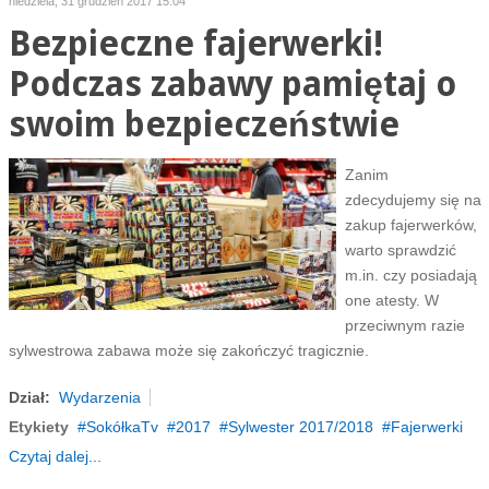
niedziela, 31 grudzień 2017 15:04
Bezpieczne fajerwerki!
Podczas zabawy pamiętaj o
swoim bezpieczeństwie
Zanim
zdecydujemy się na
zakup fajerwerków,
warto sprawdzić
m.in. czy posiadają
one atesty. W
przeciwnym razie
sylwestrowa zabawa może się zakończyć tragicznie.
Dział:
Wydarzenia
Etykiety
SokółkaTv
2017
Sylwester 2017/2018
Fajerwerki
Czytaj dalej...