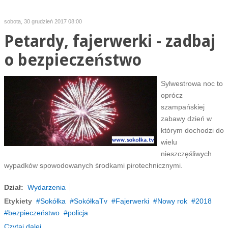
sobota, 30 grudzień 2017 08:00
Petardy, fajerwerki - zadbaj
o bezpieczeństwo
Sylwestrowa noc to
oprócz
szampańskiej
zabawy dzień w
którym dochodzi do
wielu
nieszczęśliwych
wypadków spowodowanych środkami pirotechnicznymi.
Dział:
Wydarzenia
Etykiety
Sokółka
SokółkaTv
Fajerwerki
Nowy rok
2018
bezpieczeństwo
policja
Czytaj dalej...