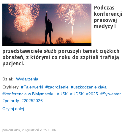
Podczas
konferencji
prasowej
medycy i
przedstawiciele służb poruszyli temat ciężkich
obrażeń, z którymi co roku do szpitali trafiają
pacjenci.
Dział:
Wydarzenia
Etykiety
Fajerwerki
zagrożenie
uszkodzenie ciała
konferencja w Białymstoku
USK
UDSK
2025
Sylwester
petardy
20252026
Czytaj dalej...
poniedziałek, 29 grudzień 2025 13:06