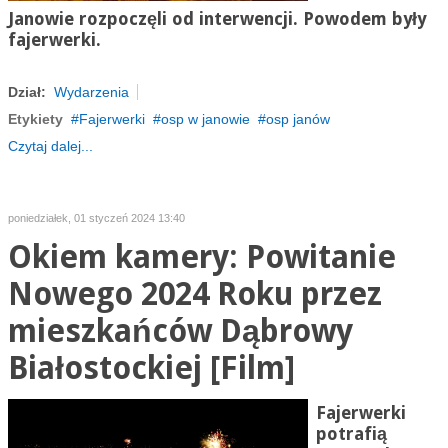
Janowie rozpoczęli od interwencji. Powodem były
fajerwerki.
Dział:
Wydarzenia
Etykiety
Fajerwerki
osp w janowie
osp janów
Czytaj dalej...
poniedziałek, 01 styczeń 2024 13:40
Okiem kamery: Powitanie
Nowego 2024 Roku przez
mieszkańców Dąbrowy
Białostockiej [Film]
Fajerwerki
potrafią