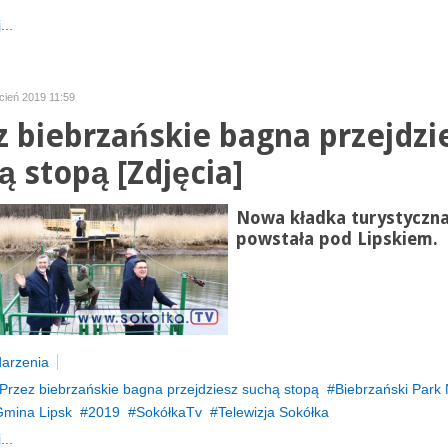
...
cień 2019 11:59
z biebrzańskie bagna przejdzi
ą stopą [Zdjęcia]
Nowa kładka turystyczn
powstała pod Lipskiem.
arzenia
Przez biebrzańskie bagna przejdziesz suchą stopą
Biebrzański Park
mina Lipsk
2019
SokółkaTv
Telewizja Sokółka
...