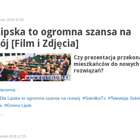
rzec 2019 15:00
Lipska to ogromna szansa na
j [Film i Zdjęcia]
Czy prezentacja przekon
mieszkańców do nowych
rozwiązań?
arzenia
Dla Lipska to ogromna szansa na rozwój
SokółkaTv
Telewizja Sokó
a
Gmina Lipsk
...
zesień 2018 12:25