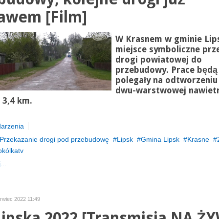
awem [Film]
W Krasnem w gminie Lip
miejsce symboliczne prz
drogi powiatowej do
przebudowy. Prace będą
polegały na odtworzeniu
dwu-warstwowej nawietr
 3,4 km.
arzenia
Przekazanie drogi pod przebudowę
Lipsk
Gmina Lipsk
Krasne
okólkatv
...
rwiec 2022 11:49
Lipska 2022 [Transmisja NA Ż