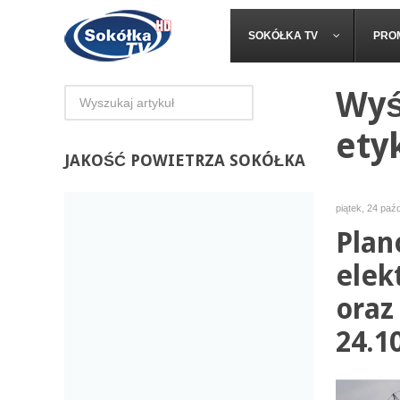
SOKÓŁKA TV
PRO
Wyś
ety
JAKOŚĆ
POWIETRZA SOKÓŁKA
piątek, 24 paź
Plan
elek
oraz
24.1