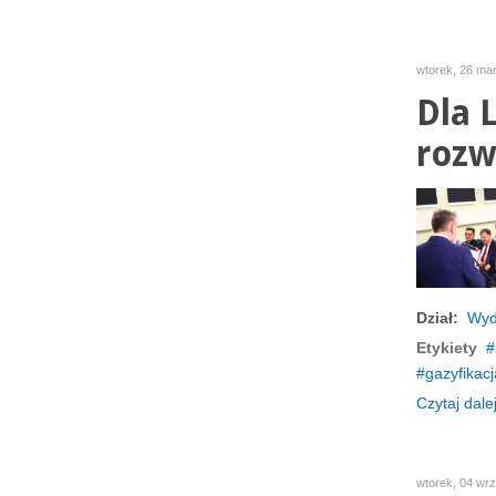
wtorek, 26 ma
Dla 
rozwó
Dział:
Wyd
Etykiety
gazyfikacj
Czytaj dalej
wtorek, 04 wr