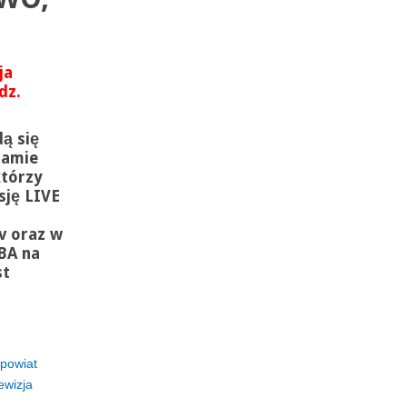
ja
dz.
ą się
ramie
którzy
sję LIVE
v oraz w
BA na
st
powiat
ewizja