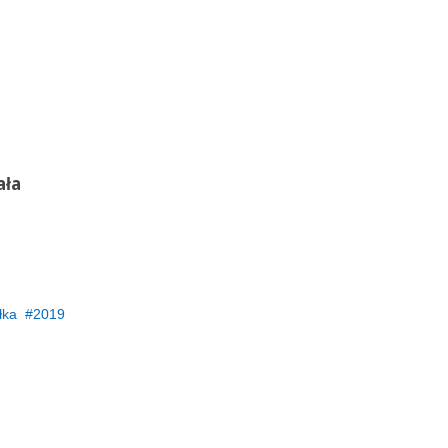
ała
łka
2019