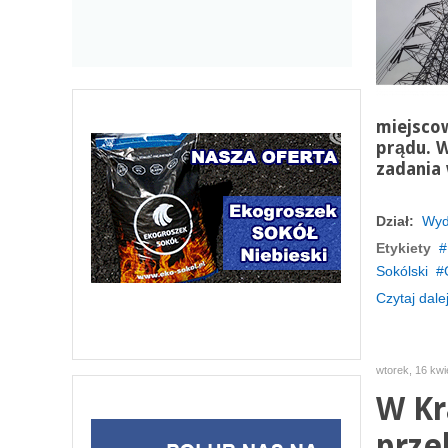
miejsco
prądu. 
zadania 
Dział:
Wyd
Etykiety
Sokólski
Czytaj dalej
wtorek, 16 kwi
W Kr
prze