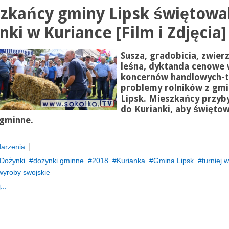
zkańcy gminy Lipsk świętowal
nki w Kuriance [Film i Zdjęcia]
Susza, gradobicia, zwier
leśna, dyktanda cenowe 
koncernów handlowych-
problemy rolników z gmi
Lipsk. Mieszkańcy przybyl
do Kurianki, aby święto
 gminne.
arzenia
Dożynki
dożynki gminne
2018
Kurianka
Gmina Lipsk
turniej w
wyroby swojskie
...