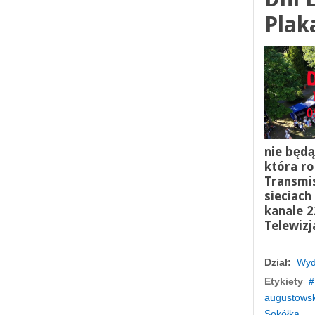
Plak
nie
będą
która ro
Transmis
sieciach
kanale 2
Telewizj
Dział:
Wyd
Etykiety
augustowsk
Sokółka