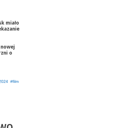
sk miało
ekazanie
 nowej
zni o
2024
film
YWO,