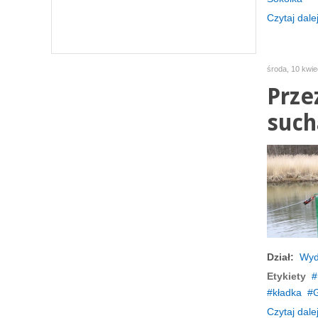
Czytaj dalej
środa, 10 kwie
Prze
such
Dział:
Wyd
Etykiety
kładka
G
Czytaj dalej