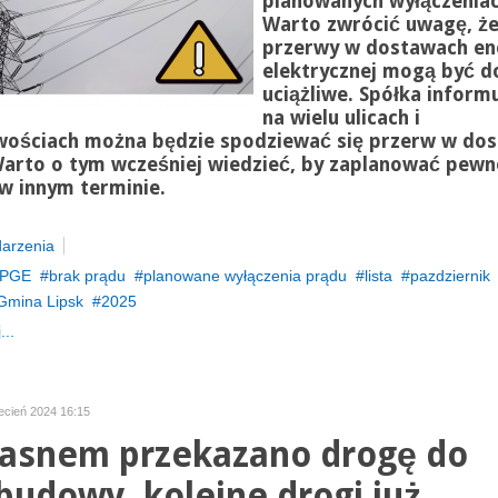
planowanych wyłączeniac
Warto zwrócić uwagę, ż
przerwy w dostawach ene
elektrycznej mogą być d
uciążliwe. Spółka informu
na wielu ulicach i
wościach można będzie spodziewać się przerw w dos
Warto o tym wcześniej wiedzieć, by zaplanować pewn
w innym terminie.
arzenia
PGE
brak prądu
planowane wyłączenia prądu
lista
pazdziernik
Gmina Lipsk
2025
...
ecień 2024 16:15
asnem przekazano drogę do
budowy, kolejne drogi już