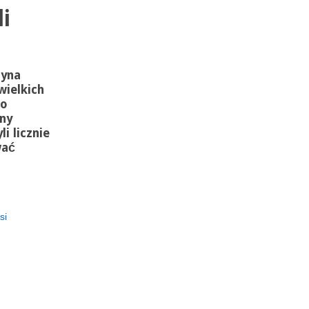
i
zyna
wielkich
to
ny
i licznie
wać
si