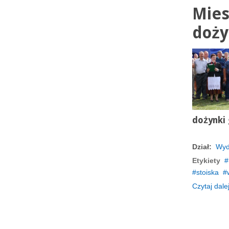
Mies
doży
dożynki
Dział:
Wyd
Etykiety
stoiska
Czytaj dalej