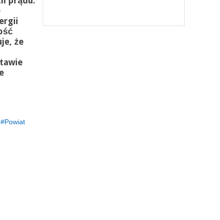
h prądu.
e
rgii
ość
je, że
tawie
e
Powiat