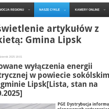
MOCJA REGIONU
NASZE CYKLE
KAMERY ONLINE
wietlenie artykułów z
kietą: Gmina Lipsk
dziernik 2025 18:01
owane wyłączenia energii
trycznej w powiecie sokólski
 gminie Lipsk[Lista, stan na
0.2025]
PGE Dystrybucja informu