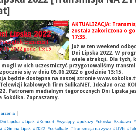
at]
AKTUALIZACJA: Transmis
została zakończona o go
17:35.
Już w ten weekend odbęd
Dni Lipska 2022. W prog
wiele atrakcji. Dla tych, 
 mogli w nich uczestniczyć przygotowaliśmy transmi
zpocznie się w dniu 05.
06.2022 o godzinie 13:15.
ja będzie dostępna na naszej stronie www.sokolka.t
 Telewizji kablowych firm SulikaNET,
Idealan
oraz KO
22.
Patronem medialnym tegorocznych Dni Lipska je
a Sokółka. Zapraszamy.
arzenia
Dni Lipska
Lipsk
Koncert
występy
pokazy
stoiska
zabawa
i
Gmina Lipsk
2022
sokólkatv
Transmisja na żywo
LIVE
Tel