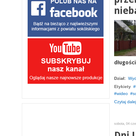
nieb
długości
Dział:
Wyd
Etykiety
wideo
s
Czytaj dalej
sobota, 04 cze
Dni 