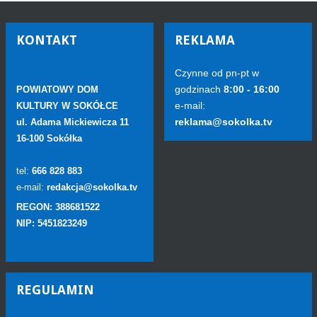
KONTAKT
REKLAMA
Czynne od pn-pt w
godzinach
8:00 - 16:00
POWIATOWY DOM
e-mail:
KULTURY W SOKÓŁCE
reklama@sokolka.tv
ul. Adama Mickiewicza 11
16-100 Sokółka
tel:
666 828 883
e-mail:
redakcja@sokolka.tv
REGON: 388681522
NIP: 5451823249
REGULAMIN