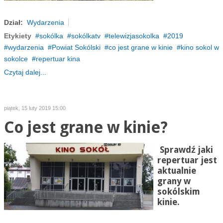
Dział:
Wydarzenia
Etykiety
sokólka
sokólkatv
telewizjasokolka
2019
wydarzenia
Powiat Sokólski
co jest grane w kinie
kino sokol w
sokolce
repertuar kina
Czytaj dalej...
piątek, 15 luty 2019 15:00
Co jest grane w kinie?
Sprawdź jaki
repertuar jest
aktualnie
grany w
sokólskim
kinie.