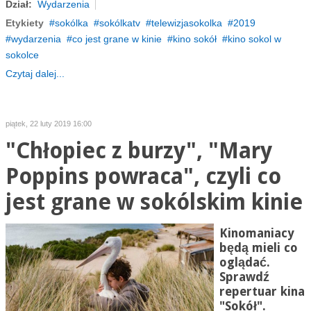
Dział:
Wydarzenia
Etykiety
sokólka
sokólkatv
telewizjasokolka
2019
wydarzenia
co jest grane w kinie
kino sokół
kino sokol w
sokolce
Czytaj dalej...
piątek, 22 luty 2019 16:00
"Chłopiec z burzy", "Mary
Poppins powraca", czyli co
jest grane w sokólskim kinie
Kinomaniacy
będą mieli co
oglądać.
Sprawdź
repertuar kina
"Sokół".