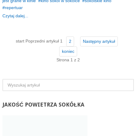
jest grane w kinie
kino sokol w sokolce
sokólskie kino
repertuar
Czytaj dalej...
start
Poprzedni artykuł
1
2
Następny artykuł
koniec
Strona 1 z 2
JAKOŚĆ
POWIETRZA SOKÓŁKA