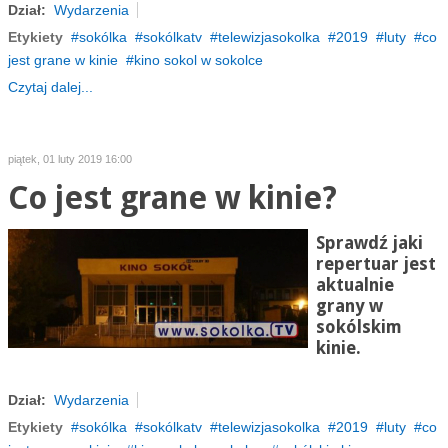
Dział:
Wydarzenia
Etykiety
sokólka
sokólkatv
telewizjasokolka
2019
luty
co
jest grane w kinie
kino sokol w sokolce
Czytaj dalej...
piątek, 01 luty 2019 16:00
Co jest grane w kinie?
Sprawdź jaki
repertuar jest
aktualnie
grany w
sokólskim
kinie.
Dział:
Wydarzenia
Etykiety
sokólka
sokólkatv
telewizjasokolka
2019
luty
co