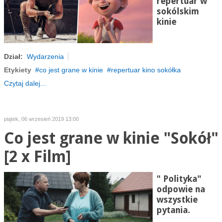
repertuar w
sokólskim
kinie
Dział:
Wydarzenia
Etykiety
co jest grane w kinie
repertuar kino sokółka
Czytaj dalej...
piątek, 06 wrzesień 2019 13:00
Co jest grane w kinie "Sokół"
[2 x Film]
" Polityka"
odpowie na
wszystkie
pytania.