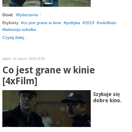
Dział:
Wydarzenia
Etykiety
co jest grane w kinie
polityka
2019
sokólkatv
telewizja sokolka
Czytaj dalej...
piątek, 15 marzec 2019 15:00
Co jest grane w kinie
[4xFilm]
Szykuje się
dobre kino.