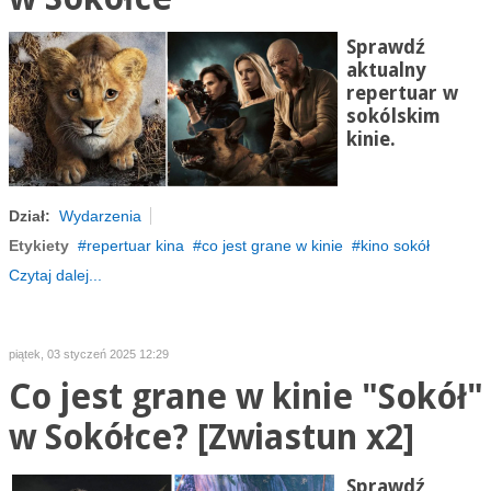
Sprawdź
aktualny
repertuar w
sokólskim
kinie.
Dział:
Wydarzenia
Etykiety
repertuar kina
co jest grane w kinie
kino sokół
Czytaj dalej...
piątek, 03 styczeń 2025 12:29
Co jest grane w kinie "Sokół"
w Sokółce? [Zwiastun x2]
Sprawdź