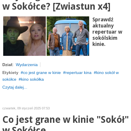
w Sokółce? [Zwiastun x4]
Sprawdź
aktualny
repertuar w
sokólskim
kinie.
Dział:
Wydarzenia
Etykiety
co jest grane w kinie
repertuar kina
kino sokół w
sokółce
kino sokółka
Czytaj dalej...
czwartek, 09 styczeń 2025 07:53
Co jest grane w kinie "Sokół"
w Sokółce