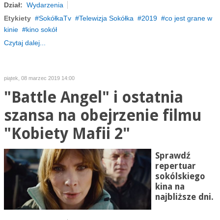
Dział:
Wydarzenia
Etykiety
SokółkaTv
Telewizja Sokółka
2019
co jest grane w
kinie
kino sokół
Czytaj dalej...
piątek, 08 marzec 2019 14:00
"Battle Angel" i ostatnia
szansa na obejrzenie filmu
"Kobiety Mafii 2"
Sprawdź
repertuar
sokólskiego
kina na
najbliższe dni.