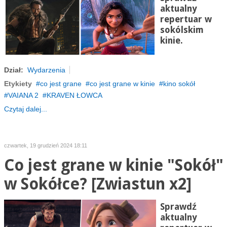
aktualny
repertuar w
sokólskim
kinie.
Dział:
Wydarzenia
Etykiety
co jest grane
co jest grane w kinie
kino sokół
VAIANA 2
KRAVEN ŁOWCA
Czytaj dalej...
czwartek, 19 grudzień 2024 18:11
Co jest grane w kinie "Sokół"
w Sokółce? [Zwiastun x2]
Sprawdź
aktualny