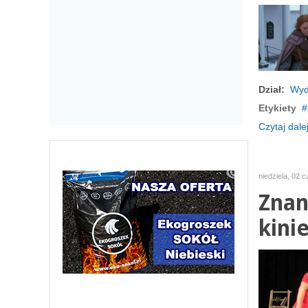
Dział:
Wyd
Etykiety
Czytaj dalej
niedziela, 02 
Znan
kinie