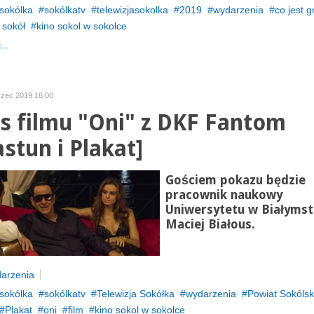
sokólka
sokólkatv
telewizjasokolka
2019
wydarzenia
co jest 
 sokół
kino sokol w sokolce
...
rzec 2019 16:00
s filmu "Oni" z DKF Fantom
astun i Plakat]
Gościem pokazu będzie
pracownik naukowy
Uniwersytetu w Białyms
Maciej Białous.
arzenia
sokólka
sokólkatv
Telewizja Sokółka
wydarzenia
Powiat Sokólsk
Plakat
oni
film
kino sokol w sokolce