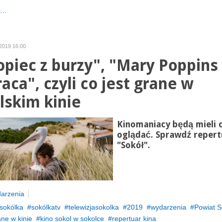
...
 2019 16:00
opiec z burzy", "Mary Poppins
aca", czyli co jest grane w
lskim kinie
Kinomaniacy będą mieli 
oglądać. Sprawdź repert
"Sokół".
arzenia
sokólka
sokólkatv
telewizjasokolka
2019
wydarzenia
Powiat S
ane w kinie
kino sokol w sokolce
repertuar kina