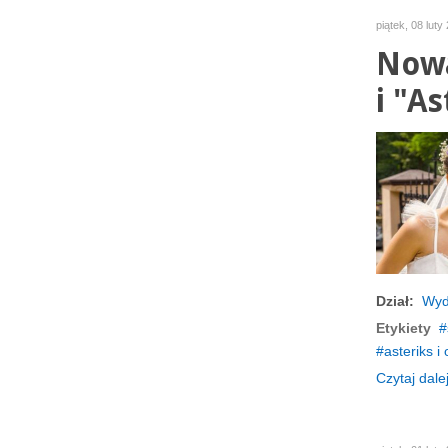
piątek, 08 luty
Nowa
i "As
Dział:
Wyd
Etykiety
asteriks i 
Czytaj dalej