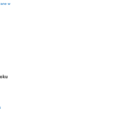
grane w
toku
i