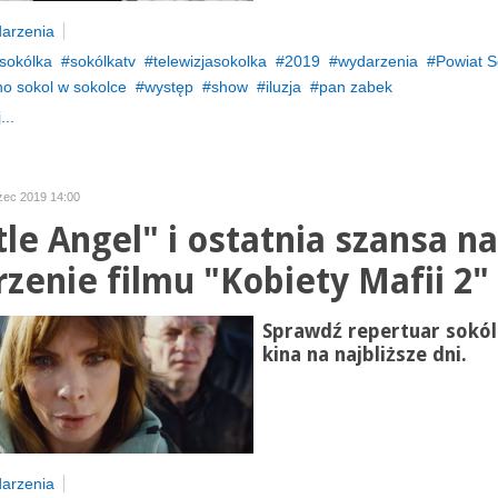
arzenia
sokólka
sokólkatv
telewizjasokolka
2019
wydarzenia
Powiat S
no sokol w sokolce
występ
show
iluzja
pan zabek
...
zec 2019 14:00
tle Angel" i ostatnia szansa na
rzenie filmu "Kobiety Mafii 2"
Sprawdź repertuar sokól
kina na najbliższe dni.
arzenia