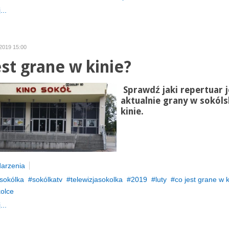
...
 2019 15:00
est grane w kinie?
Sprawdź jaki repertuar j
aktualnie grany w sokól
kinie.
arzenia
sokólka
sokólkatv
telewizjasokolka
2019
luty
co jest grane w k
kolce
...