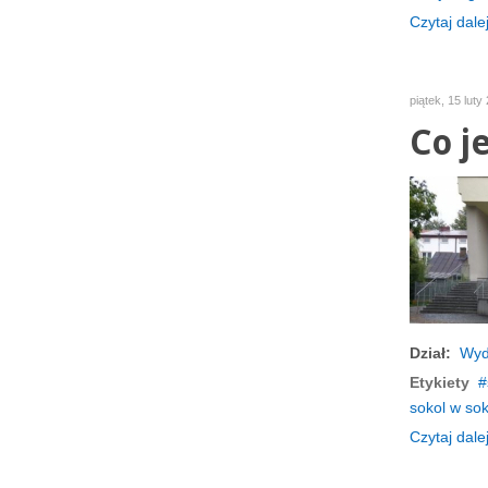
Czytaj dalej
piątek, 15 luty
Co j
Dział:
Wyd
Etykiety
sokol w so
Czytaj dalej