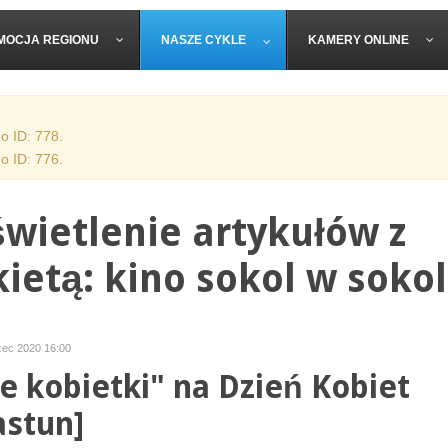
MOCJA REGIONU
NASZE CYKLE
KAMERY ONLINE
o ID: 778.
o ID: 776.
wietlenie artykułów z
kietą: kino sokol w soko
zec 2020 16:00
e kobietki" na Dzień Kobiet
astun]