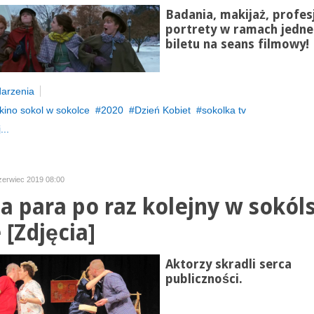
Badania, makijaż, profes
portrety w ramach jedn
biletu na seans filmowy!
arzenia
kino sokol w sokolce
2020
Dzień Kobiet
sokolka tv
...
czerwiec 2019 08:00
a para po raz kolejny w sokól
 [Zdjęcia]
Aktorzy skradli serca
publiczności.