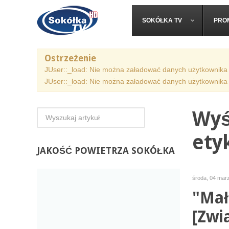
SOKÓŁKA TV
PRO
Ostrzeżenie
JUser::_load: Nie można załadować danych użytkownika 
JUser::_load: Nie można załadować danych użytkownika 
Wyś
ety
JAKOŚĆ
POWIETRZA SOKÓŁKA
środa, 04 mar
"Mał
[Zwi