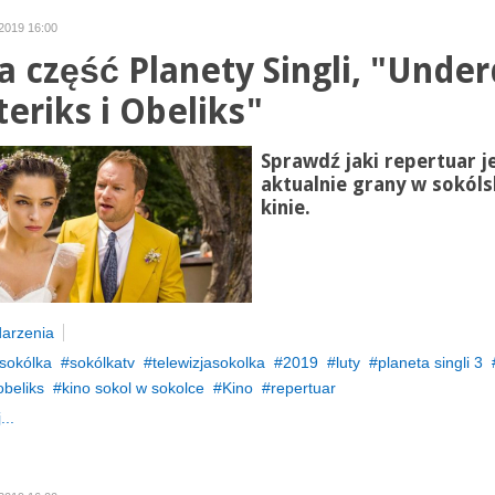
 2019 16:00
 część Planety Singli, "Unde
teriks i Obeliks"
Sprawdź jaki repertuar j
aktualnie grany w sokól
kinie.
arzenia
sokólka
sokólkatv
telewizjasokolka
2019
luty
planeta singli 3
obeliks
kino sokol w sokolce
Kino
repertuar
...