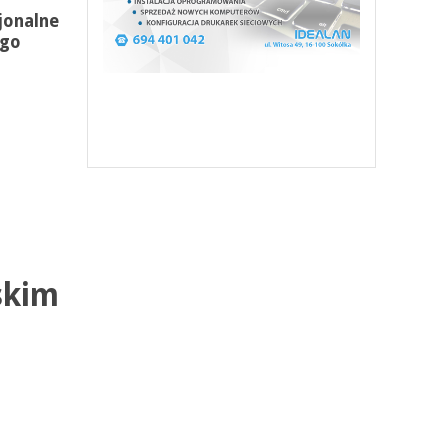
jonalne
ego
skim