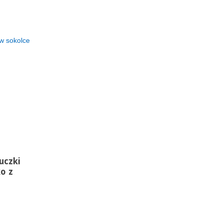
 w sokolce
uczki
o z