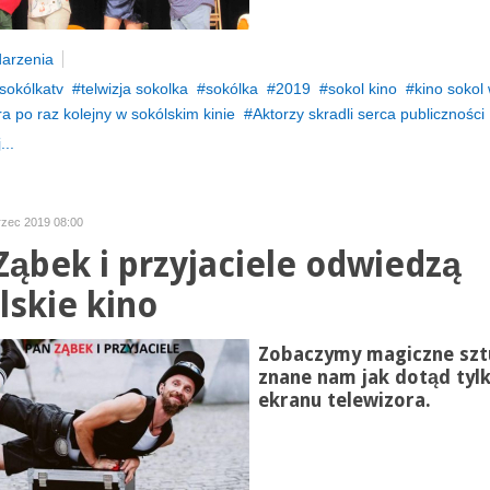
arzenia
sokólkatv
telwizja sokolka
sokólka
2019
sokol kino
kino sokol
a po raz kolejny w sokólskim kinie
Aktorzy skradli serca publiczności
...
rzec 2019 08:00
Ząbek i przyjaciele odwiedzą
lskie kino
Zobaczymy magiczne szt
znane nam jak dotąd tylk
ekranu telewizora.