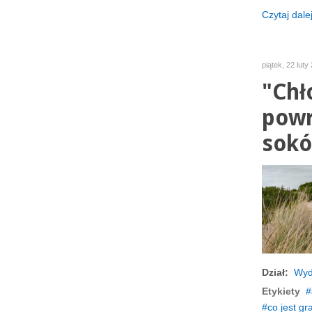
Czytaj dalej
piątek, 22 luty
"Chł
powr
sokó
Dział:
Wyd
Etykiety
co jest gr