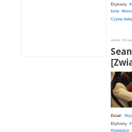
Etykiety
kinie
kino
Czytaj dalej
wtorek, 05 ma
Sean
[Zwi
Dział:
Wyd
Etykiety
zwiastun