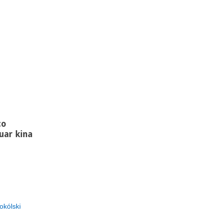
co
uar kina
okólski