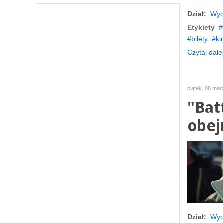
Dział:
Wyd
Etykiety
bilety
ki
Czytaj dalej
piątek, 08 mar
"Bat
obej
Dział:
Wyd