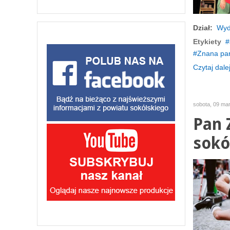
Dział:
Wyd
Etykiety
Znana par
Czytaj dalej
sobota, 09 ma
Pan 
sokó