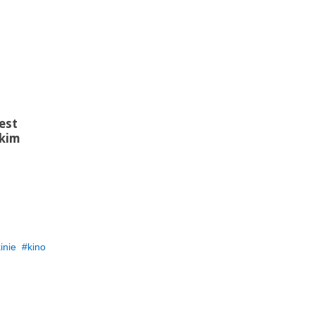
est
skim
inie
kino