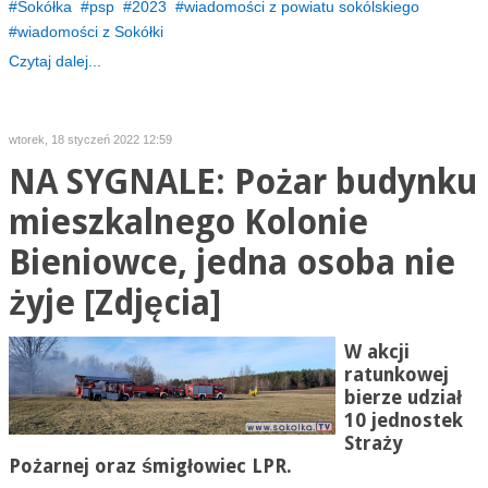
Sokółka
psp
2023
wiadomości z powiatu sokólskiego
wiadomości z Sokółki
Czytaj dalej...
wtorek, 18 styczeń 2022 12:59
NA SYGNALE: Pożar budynku
mieszkalnego Kolonie
Bieniowce, jedna osoba nie
żyje [Zdjęcia]
W akcji
ratunkowej
bierze udział
10 jednostek
Straży
Pożarnej oraz śmigłowiec LPR.