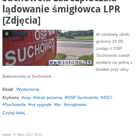
lądowanie śmigłowca LPR
[Zdjęcia]
W niedzielę około
godziny 15:00
zastęp z OSP
Suchowola został
wysłany na jedną z
działek przy ulicy
Białostockiej w Suchowoli.
Dział:
Wydarzenia
Etykiety
osp
straż pożarna
OSP Suchowola
2017
Suchowola
na sygnale
lpr
smigłowiec
Czytaj dalej...
piątek, 07 lipiec 2017 18:22