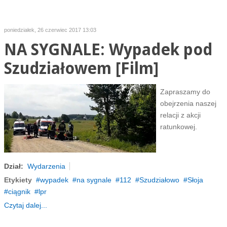
poniedziałek, 26 czerwiec 2017 13:03
NA SYGNALE: Wypadek pod
Szudziałowem [Film]
Zapraszamy do
obejrzenia naszej
relacji z akcji
ratunkowej.
Dział:
Wydarzenia
Etykiety
wypadek
na sygnale
112
Szudziałowo
Słoja
ciągnik
lpr
Czytaj dalej...