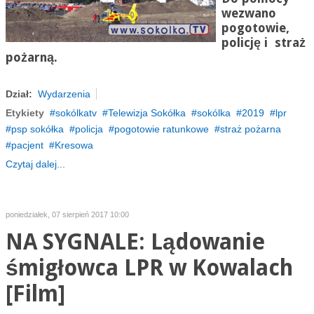
wezwano
pogotowie,
policję i straż
pożarną.
Dział:
Wydarzenia
Etykiety
sokólkatv
Telewizja Sokółka
sokólka
2019
lpr
psp sokółka
policja
pogotowie ratunkowe
straż pożarna
pacjent
Kresowa
Czytaj dalej...
poniedziałek, 07 sierpień 2017 10:00
NA SYGNALE: Lądowanie
śmigłowca LPR w Kowalach
[Film]