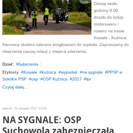
Dzisiaj około
godziny 8:00
doszło do kolizji
motoroweru i
roweru na trasie
Kowale - Kuźnica.
Kierowcę skutera zabrano śmigłowcem do szpitala. Zapraszamy do
obejrzenia naszej relacji z miejsca zdarzenia.
Dział:
Wydarzenia
Etykiety
Kowale
kuźnica
wypadek
na sygnale
PPSP w
Sokółce PSP
osp
OSP Kuźnica
2017
lpr
Czytaj dalej...
wtorek, 01 sierpień 2017 14:00
NA SYGNALE: OSP
Suchowola zabezpieczała