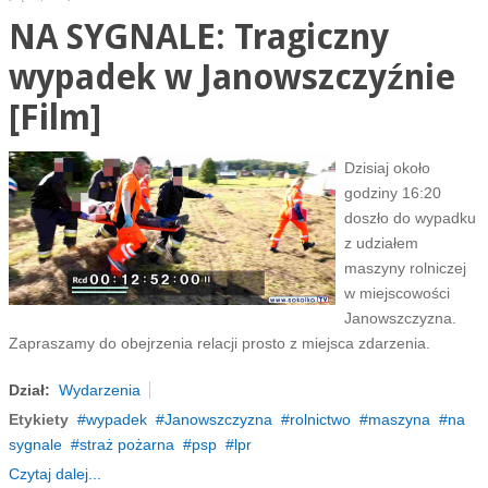
NA SYGNALE: Tragiczny
wypadek w Janowszczyźnie
[Film]
Dzisiaj około
godziny 16:20
doszło do wypadku
z udziałem
maszyny rolniczej
w miejscowości
Janowszczyzna.
Zapraszamy do obejrzenia relacji prosto z miejsca zdarzenia.
Dział:
Wydarzenia
Etykiety
wypadek
Janowszczyzna
rolnictwo
maszyna
na
sygnale
straż pożarna
psp
lpr
Czytaj dalej...