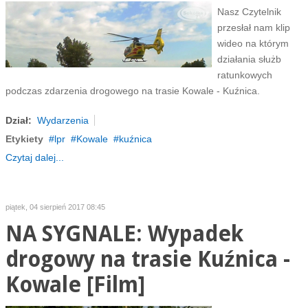
Nasz Czytelnik
przesłał nam klip
wideo na którym
działania służb
ratunkowych
podczas zdarzenia drogowego na trasie Kowale - Kuźnica.
Dział:
Wydarzenia
Etykiety
lpr
Kowale
kuźnica
Czytaj dalej...
piątek, 04 sierpień 2017 08:45
NA SYGNALE: Wypadek
drogowy na trasie Kuźnica -
Kowale [Film]