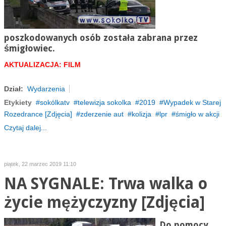
poszkodowanych osób została zabrana przez
śmigłowiec.
AKTUALIZACJA: FILM
Dział:
Wydarzenia
Etykiety
sokólkatv
telewizja sokolka
2019
Wypadek w Starej
Rozedrance [Zdjęcia]
zderzenie aut
kolizja
lpr
śmigło w akcji
Czytaj dalej...
piątek, 22 marzec 2019 11:10
NA SYGNALE: Trwa walka o
życie mężyczyzny [Zdjęcia]
Do pomocy