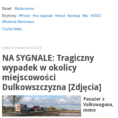
Dział:
Wydarzenia
Etykiety
Pożar
na sygnale
straż
policja
lpr
2022
Kolonia Bieniowce
Czytaj dalej...
środa, 07 kwiecień 2021 21:28
NA SYGNALE: Tragiczny
wypadek w okolicy
miejscowości
Dulkowszczyzna [Zdjęcia]
Pasażer z
Volkswagena,
mimo