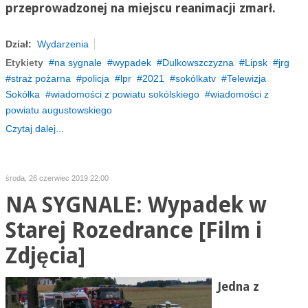
przeprowadzonej na miejscu reanimacji zmarł.
Dział:
Wydarzenia
Etykiety
na sygnale
wypadek
Dulkowszczyzna
Lipsk
jrg
straż pożarna
policja
lpr
2021
sokólkatv
Telewizja
Sokółka
wiadomości z powiatu sokólskiego
wiadomości z
powiatu augustowskiego
Czytaj dalej...
środa, 26 czerwiec 2019 22:00
NA SYGNALE: Wypadek w
Starej Rozedrance [Film i
Zdjęcia]
Jedna z