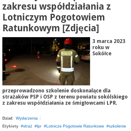
zakresu współdziałania z
Lotniczym Pogotowiem
Ratunkowym [Zdjęcia]
3 marca 2023
roku w
Sokółce
przeprowadzono szkolenie doskonalące dla
strażaków PSP i OSP z terenu powiatu sokólskiego
z zakresu współdziałania ze śmigłowcami LPR.
Dział:
Wydarzenia
Etykiety
straż
lpr
Lotnicze Pogotowie Ratunkowe
szkolenie