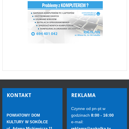
KONTAKT
REKLAMA
Czynne od pn-pt w
godzinach
8:00 - 16:00
POWIATOWY DOM
e-mail:
KULTURY W SOKÓŁCE
reklama@sokolka.tv
ul. Adama Mickiewicza 11