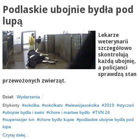
Podlaskie ubojnie bydła pod
lupą
Lekarze
weterynarii
szczegółowo
skontrolują
każdą ubojnię,
a policjanci
sprawdzą stan
przewożonych zwierząt.
Dział:
Wydarzenia
Etykiety
sokólka
sokólkatv
telewizjasokolka
2019
styczeń
ubojnie bydla i swini
chore i martwe bydlo
TVN 24
superwizjer tvn
chore bydlo kupie
podlaskie ubojnie bydla pod
lupa
Czytaj dalej...