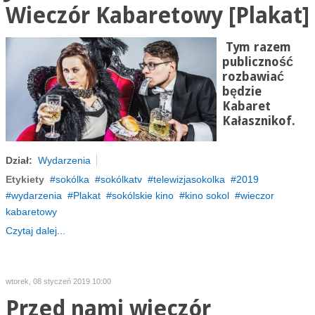
Wieczór Kabaretowy [Plakat]
Tym razem
publiczność
rozbawiać
będzie
Kabaret
Kałasznikof.
Dział:
Wydarzenia
Etykiety
sokólka
sokólkatv
telewizjasokolka
2019
wydarzenia
Plakat
sokólskie kino
kino sokol
wieczor
kabaretowy
Czytaj dalej...
wtorek, 08 styczeń 2019 10:00
Przed nami wieczór