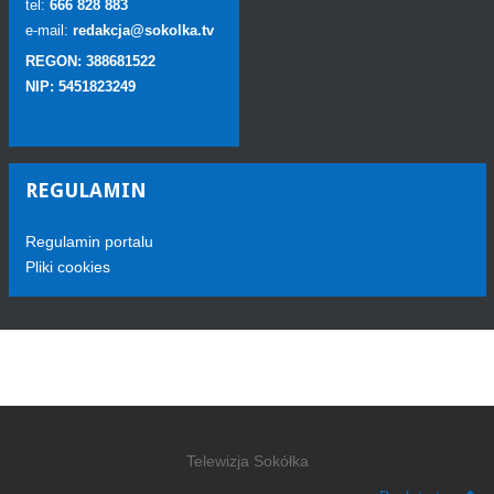
tel:
666 828 883
e-mail:
redakcja@sokolka.tv
REGON: 388681522
NIP: 5451823249
REGULAMIN
Regulamin portalu
Pliki cookies
Telewizja Sokółka