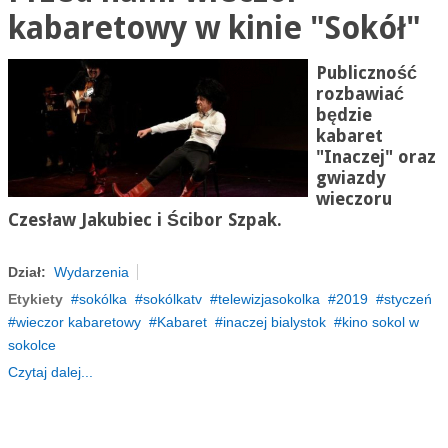
kabaretowy w kinie "Sokół"
Publiczność
rozbawiać
będzie
kabaret
"Inaczej" oraz
gwiazdy
wieczoru
Czesław Jakubiec i Ścibor Szpak.
Dział:
Wydarzenia
Etykiety
sokólka
sokólkatv
telewizjasokolka
2019
styczeń
wieczor kabaretowy
Kabaret
inaczej bialystok
kino sokol w
sokolce
Czytaj dalej...