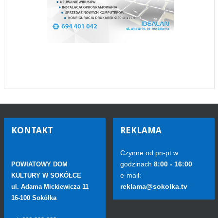
KONTAKT
REKLAMA
Czynne od pn-pt w
godzinach
8:00 - 16:00
POWIATOWY DOM
e-mail:
KULTURY W SOKÓŁCE
reklama@sokolka.tv
ul. Adama Mickiewicza 11
16-100 Sokółka