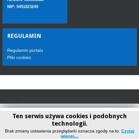
NIP: 5451823249
REGULAMIN
Regulamin portalu
Pliki cookies
Ten serwis używa cookies i podobnych
technologii.
Telewizja Sokółka
Brak zmiany ustawienia przeglądarki oznacza zgodę na to.
Czytaj
więcej…
Back to top