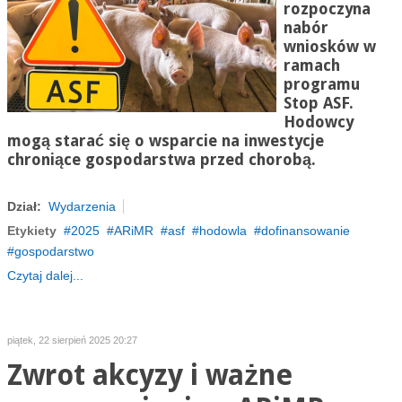
rozpoczyna
nabór
wniosków w
ramach
programu
Stop ASF.
Hodowcy
mogą starać się o wsparcie na inwestycje
chroniące gospodarstwa przed chorobą.
Dział:
Wydarzenia
Etykiety
2025
ARiMR
asf
hodowla
dofinansowanie
gospodarstwo
Czytaj dalej...
piątek, 22 sierpień 2025 20:27
Zwrot akcyzy i ważne