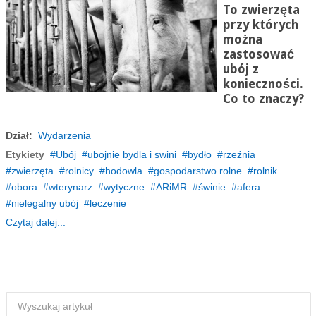
To zwierzęta
przy których
można
zastosować
ubój z
konieczności.
Co to znaczy?
Dział:
Wydarzenia
Etykiety
Ubój
ubojnie bydla i swini
bydło
rzeźnia
zwierzęta
rolnicy
hodowla
gospodarstwo rolne
rolnik
obora
wterynarz
wytyczne
ARiMR
świnie
afera
nielegalny ubój
leczenie
Czytaj dalej...