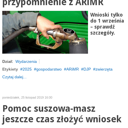
przypomnienie z ARiMR
Wnioski tylko
do 1 września
– sprawdź
szczegóły.
Dział:
Wydarzenia
Etykiety
2025
gospodarstwo
ARiMR
DJP
zwierzęta
Czytaj dalej...
poniedziałek, 25 listopad 2019 16:00
Pomoc suszowa-masz
jeszcze czas złożyć wniosek