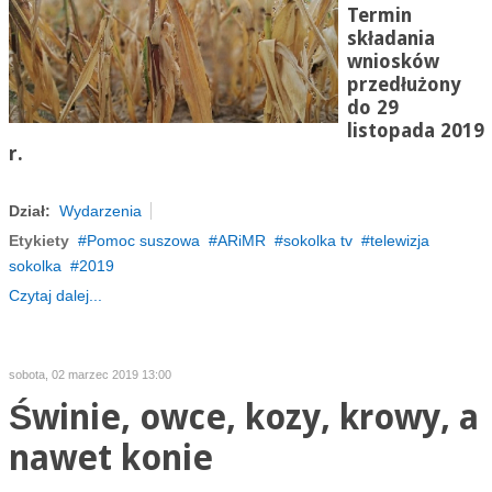
Termin
składania
wniosków
przedłużony
do 29
listopada 2019
r.
Dział:
Wydarzenia
Etykiety
Pomoc suszowa
ARiMR
sokolka tv
telewizja
sokolka
2019
Czytaj dalej...
sobota, 02 marzec 2019 13:00
Świnie, owce, kozy, krowy, a
nawet konie