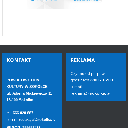
KONTAKT
REKLAMA
Czynne od pn-pt w
godzinach
8:00 - 16:00
POWIATOWY DOM
e-mail:
KULTURY W SOKÓŁCE
reklama@sokolka.tv
ul. Adama Mickiewicza 11
16-100 Sokółka
tel:
666 828 883
e-mail:
redakcja@sokolka.tv
REGON: 388681522