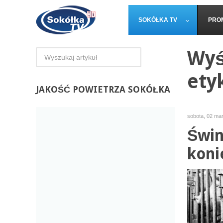
SOKÓŁKA TV
PRO
Wyś
ety
JAKOŚĆ
POWIETRZA SOKÓŁKA
sobota, 02 ma
Świn
koni