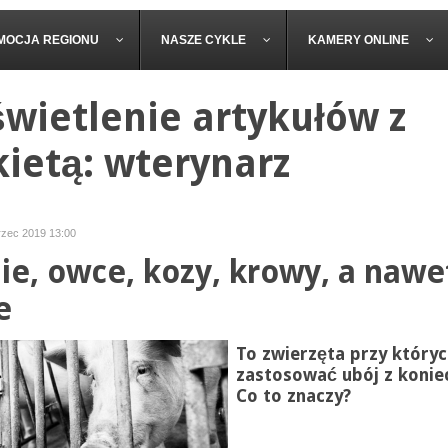
MOCJA REGIONU
NASZE CYKLE
KAMERY ONLINE
wietlenie artykułów z
kietą: wterynarz
rzec 2019 13:00
ie, owce, kozy, krowy, a nawe
e
To zwierzęta przy który
zastosować ubój z konie
Co to znaczy?