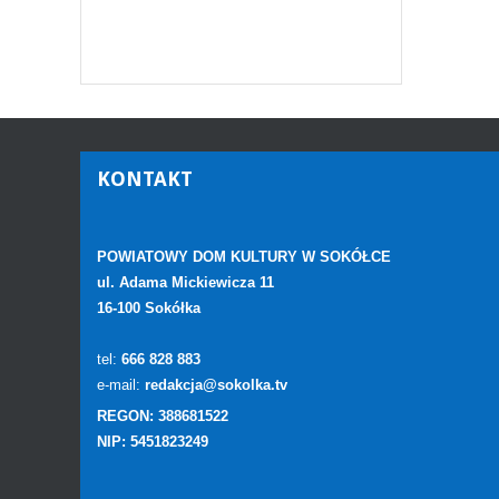
KONTAKT
POWIATOWY DOM KULTURY W SOKÓŁCE
ul. Adama Mickiewicza 11
16-100 Sokółka
tel:
666 828 883
e-mail:
redakcja@sokolka.tv
REGON: 388681522
NIP: 5451823249