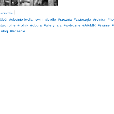
arzenia
Ubój
ubojnie bydla i swini
bydło
rzeźnia
zwierzęta
rolnicy
ho
two rolne
rolnik
obora
wterynarz
wytyczne
ARiMR
świnie
 ubój
leczenie
...