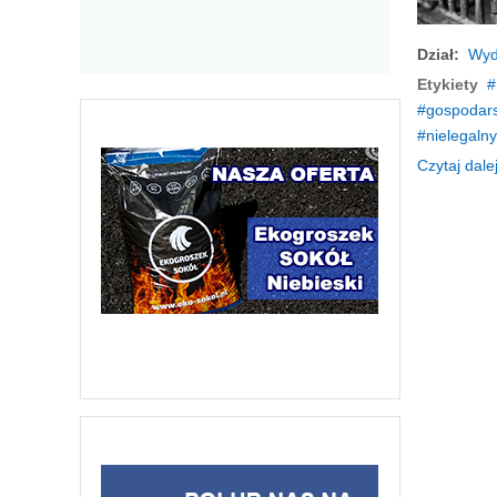
Dział:
Wyd
Etykiety
gospodars
nielegalny
Czytaj dalej