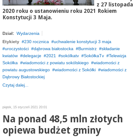
z 27 listopada
2020 roku o ustanowieniu roku 2021 Rokiem
Konstytucji 3 Maja.
Dział:
Wydarzenia
Etykiety
230 rocznica
uchwalenie konstytucji 3 maja
uroczystości
dąbrowa białostocka
Burmistrz
składanie
kwiatów
delegacje
2021
sokólkatv
SokółkaTv
Telewizja
Sokółka
wiadomości z powiatu sokólskiego
wiadomości z
powiatu augustowskiego
wiadomości z Sokółki
wiadomości z
Dąbrowy Białostockiej
Czytaj dalej...
piątek, 15 styczeń 2021 20:01
Na ponad 48,5 mln złotych
opiewa budżet gminy