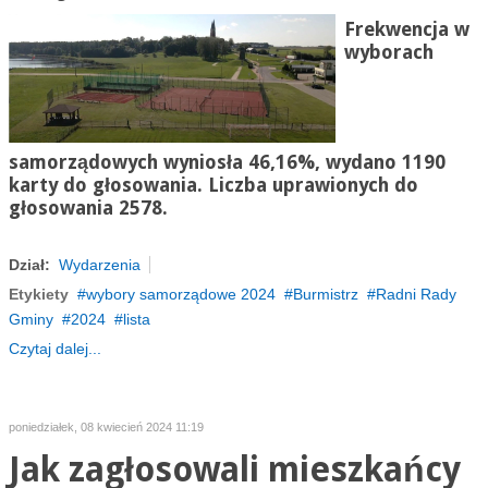
Frekwencja w
wyborach
samorządowych wyniosła 46,16%, wydano 1190
karty do głosowania. Liczba uprawionych do
głosowania 2578.
Dział:
Wydarzenia
Etykiety
wybory samorządowe 2024
Burmistrz
Radni Rady
Gminy
2024
lista
Czytaj dalej...
poniedziałek, 08 kwiecień 2024 11:19
Jak zagłosowali mieszkańcy