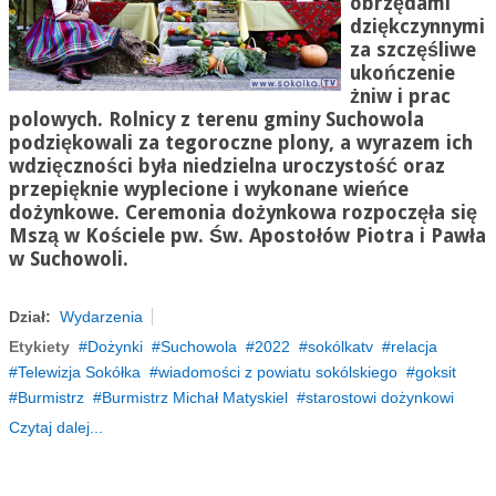
obrzędami
dziękczynnymi
za szczęśliwe
ukończenie
żniw i prac
polowych. Rolnicy z terenu gminy Suchowola
podziękowali za tegoroczne plony, a wyrazem ich
wdzięczności była niedzielna uroczystość oraz
przepięknie wyplecione i wykonane wieńce
dożynkowe. Ceremonia dożynkowa rozpoczęła się
Mszą w Kościele pw. Św. Apostołów Piotra i Pawła
w Suchowoli.
Dział:
Wydarzenia
Etykiety
Dożynki
Suchowola
2022
sokólkatv
relacja
Telewizja Sokółka
wiadomości z powiatu sokólskiego
goksit
Burmistrz
Burmistrz Michał Matyskiel
starostowi dożynkowi
Czytaj dalej...