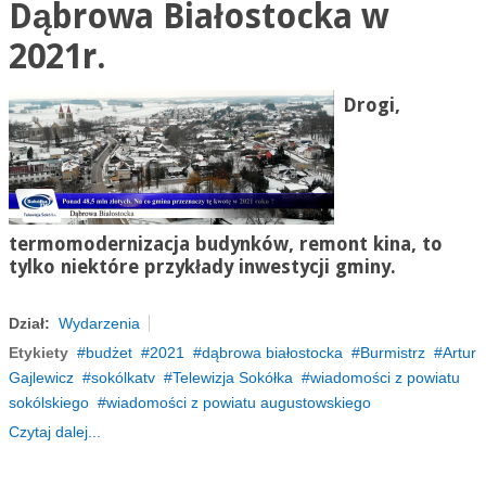
Dąbrowa Białostocka w
2021r.
Drogi,
termomodernizacja budynków, remont kina, to
tylko niektóre przykłady inwestycji gminy.
Dział:
Wydarzenia
Etykiety
budżet
2021
dąbrowa białostocka
Burmistrz
Artur
Gajlewicz
sokólkatv
Telewizja Sokółka
wiadomości z powiatu
sokólskiego
wiadomości z powiatu augustowskiego
Czytaj dalej...