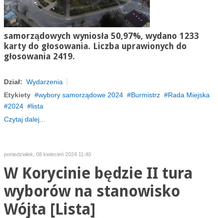
samorządowych wyniosła 50,97%, wydano 1233
karty do głosowania. Liczba uprawionych do
głosowania 2419.
Dział:
Wydarzenia
Etykiety
wybory samorządowe 2024
Burmistrz
Rada Miejska
2024
lista
Czytaj dalej...
poniedziałek, 08 kwiecień 2024 11:40
W Korycinie będzie II tura
wyborów na stanowisko
Wójta [Lista]