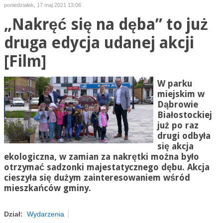
poniedziałek, 17 maj 2021 13:06
„Nakręć się na dęba” to już
druga edycja udanej akcji
[Film]
W parku
miejskim w
Dąbrowie
Białostockiej
już po raz
drugi odbyła
się akcja
ekologiczna, w zamian za nakrętki można było
otrzymać sadzonki majestatycznego dębu. Akcja
cieszyła się dużym zainteresowaniem wśród
mieszkańców gminy.
Dział:
Wydarzenia