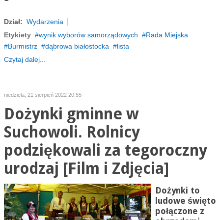
Dział:
Wydarzenia
Etykiety
wynik wyborów samorządowych
Rada Miejska
Burmistrz
dąbrowa białostocka
lista
Czytaj dalej...
niedziela, 21 sierpień 2022 20:55
Dożynki gminne w
Suchowoli. Rolnicy
podziękowali za tegoroczny
urodzaj [Film i Zdjęcia]
Dożynki to
ludowe święto
połączone z