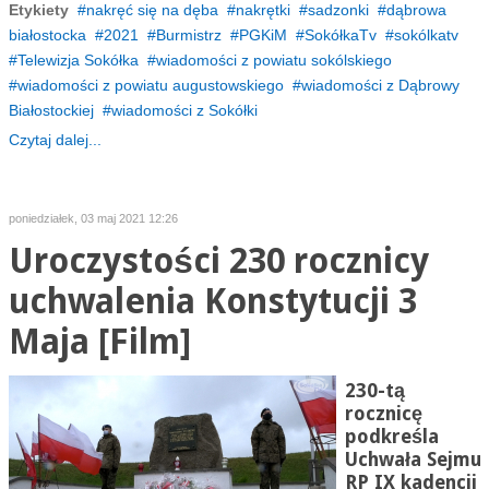
Etykiety
nakręć się na dęba
nakrętki
sadzonki
dąbrowa
białostocka
2021
Burmistrz
PGKiM
SokółkaTv
sokólkatv
Telewizja Sokółka
wiadomości z powiatu sokólskiego
wiadomości z powiatu augustowskiego
wiadomości z Dąbrowy
Białostockiej
wiadomości z Sokółki
Czytaj dalej...
poniedziałek, 03 maj 2021 12:26
Uroczystości 230 rocznicy
uchwalenia Konstytucji 3
Maja [Film]
230-tą
rocznicę
podkreśla
Uchwała Sejmu
RP IX kadencji