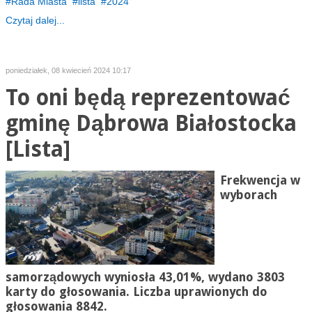
Rada Miasta
lista
2024
Czytaj dalej...
poniedziałek, 08 kwiecień 2024 10:17
To oni będą reprezentować
gminę Dąbrowa Białostocka
[Lista]
Frekwencja w
wyborach
samorządowych wyniosła 43,01%, wydano 3803
karty do głosowania. Liczba uprawionych do
głosowania 8842.