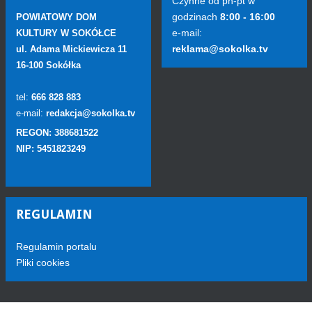
Czynne od pn-pt w
godzinach
8:00 - 16:00
POWIATOWY DOM
e-mail:
KULTURY W SOKÓŁCE
reklama@sokolka.tv
ul. Adama Mickiewicza 11
16-100 Sokółka
tel:
666 828 883
e-mail:
redakcja@sokolka.tv
REGON: 388681522
NIP: 5451823249
REGULAMIN
Regulamin portalu
Pliki cookies