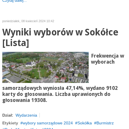
Czytaj dalej...
poniedziałek, 08 kwiecień 2024 10:42
Wyniki wyborów w Sokółce
[Lista]
Frekwencja w
wyborach
samorządowych wyniosła 47,14%, wydano 9102
karty do głosowania. Liczba uprawionych do
głosowania 19308.
Dział:
Wydarzenia
Etykiety
wybory samorządowe 2024
Sokółka
Burmistrz