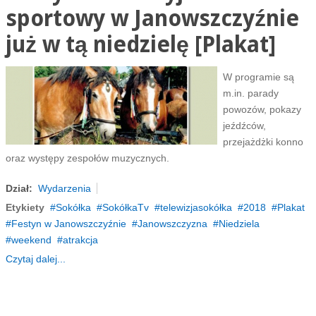
sportowy w Janowszczyźnie
już w tą niedzielę [Plakat]
W programie są
m.in. parady
powozów, pokazy
jeźdźców,
przejażdżki konno
oraz występy zespołów muzycznych.
Dział:
Wydarzenia
Etykiety
Sokółka
SokółkaTv
telewizjasokółka
2018
Plakat
Festyn w Janowszczyźnie
Janowszczyzna
Niedziela
weekend
atrakcja
Czytaj dalej...