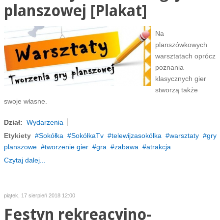
planszowej [Plakat]
Na
planszówkowych
warsztatach oprócz
poznania
klasycznych gier
stworzą także
swoje własne.
Dział:
Wydarzenia
Etykiety
Sokółka
SokółkaTv
telewijzasokółka
warsztaty
gry
planszowe
tworzenie gier
gra
zabawa
atrakcja
Czytaj dalej...
piątek, 17 sierpień 2018 12:00
Festyn rekreacyjno-