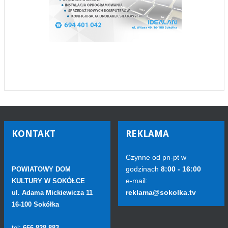
KONTAKT
REKLAMA
Czynne od pn-pt w
godzinach
8:00 - 16:00
POWIATOWY DOM
e-mail:
KULTURY W SOKÓŁCE
reklama@sokolka.tv
ul. Adama Mickiewicza 11
16-100 Sokółka
tel:
666 828 883