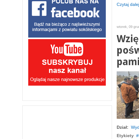
Czytaj dalej
wtorek, 09 gru
Wzię
pośw
pami
Dział:
Wyd
Etykiety