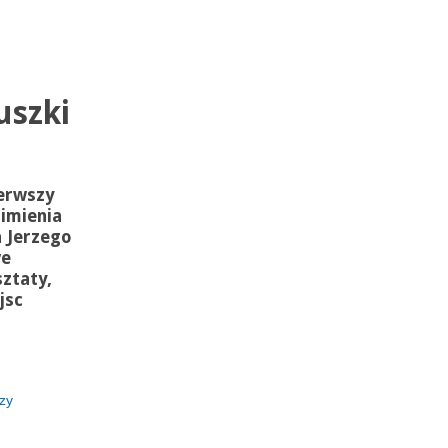
uszki
ierwszy
 imienia
 Jerzego
we
ztaty,
jsc
zy