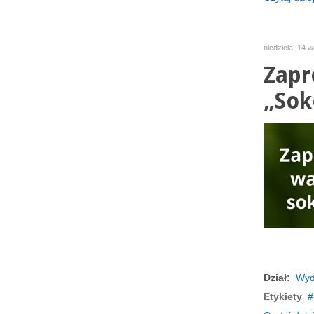
niedziela, 14 
Zapr
„Sok
Dział:
Wyd
Etykiety