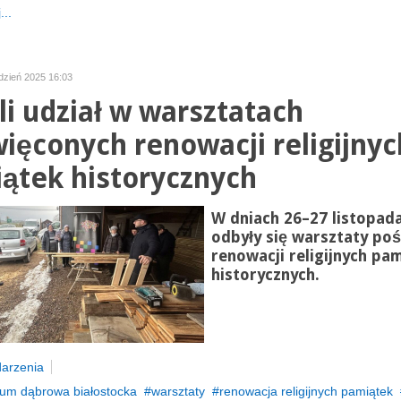
...
dzień 2025 16:03
li udział w warsztatach
ięconych renowacji religijnyc
ątek historycznych
W dniach 26–27 listopada
odbyły się warsztaty po
renowacji religijnych pa
historycznych.
arzenia
um dąbrowa białostocka
warsztaty
renowacja religijnych pamiątek