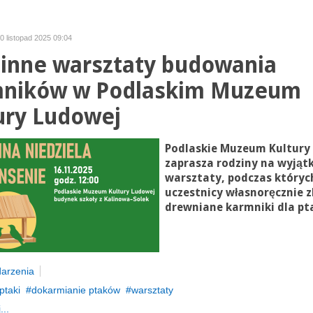
10 listopad 2025 09:04
inne warsztaty budowania
ników w Podlaskim Muzeum
ury Ludowej
Podlaskie Muzeum Kultury
zaprasza rodziny na wyjąt
warsztaty, podczas któryc
uczestnicy własnoręcznie 
drewniane karmniki dla pt
arzenia
ptaki
dokarmianie ptaków
warsztaty
...