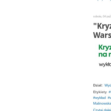
sobota, 04 paź
"Kry
Wars
Dział:
Wyd
Etykiety
wykład
Malinowsk
Czytaj dalej