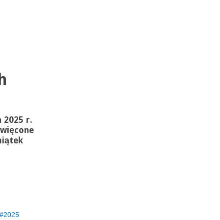
h
 2025 r.
święcone
miątek
2025