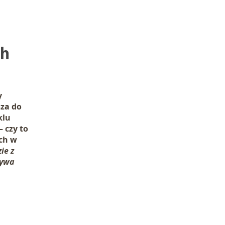
ch
y
sza do
klu
 czy to
ch w
ie z
żywa