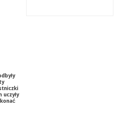
odbyły
ty
tniczki
 uczyły
ykonać