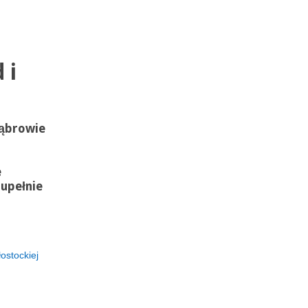
 i
Dąbrowie
e
zupełnie
ostockiej