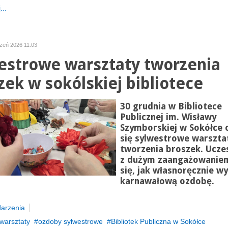
...
czeń 2026 11:03
estrowe warsztaty tworzenia
zek w sokólskiej bibliotece
30 grudnia w Bibliotece
Publicznej im. Wisławy
Szymborskiej w Sokółce 
się sylwestrowe warszta
tworzenia broszek. Uczes
z dużym zaangażowaniem
się, jak własnoręcznie w
karnawałową ozdobę.
arzenia
warsztaty
ozdoby sylwestrowe
Bibliotek Publiczna w Sokółce