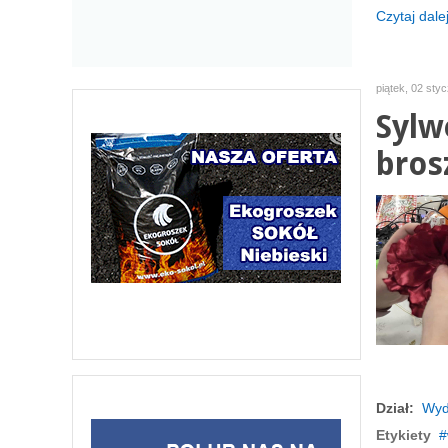
Czytaj dalej
piątek, 02 sty
Sylw
bros
Dział:
Wyd
Etykiety