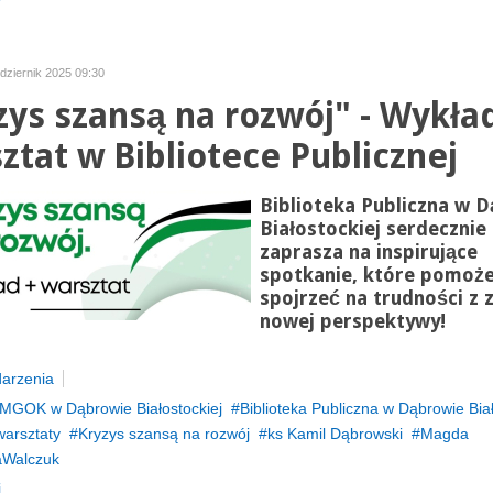
dziernik 2025 09:30
zys szansą na rozwój" - Wykład
ztat w Bibliotece Publicznej
Biblioteka Publiczna w 
Białostockiej serdecznie
zaprasza na inspirujące
spotkanie, które pomoż
spojrzeć na trudności z 
nowej perspektywy!
arzenia
MGOK w Dąbrowie Białostockiej
Biblioteka Publiczna w Dąbrowie Biał
warsztaty
Kryzys szansą na rozwój
ks Kamil Dąbrowski
Magda
aWalczuk
...