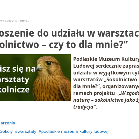
wrzesień 2025 08:05
oszenie do udziału w warszta
olnictwo – czy to dla mnie?”
Podlaskie Muzeum Kultur
Ludowej serdecznie zapra
udziału w wyjątkowym cy
warsztatów
„
Sokolnictwo –
dla mnie?”
, organizowany
ramach projektu
„W zgodz
naturą – sokolnictwo jako 
tradycja”
.
arzenia
Sokoły
warsztaty
podlaskie muzeum kultury ludowej