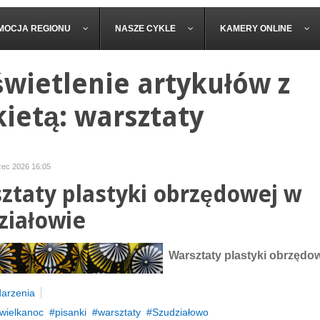
MOCJA REGIONU
NASZE CYKLE
KAMERY ONLINE
wietlenie artykułów z
kietą: warsztaty
zec 2026 16:05
ztaty plastyki obrzędowej w
ziałowie
Warsztaty plastyki obrzędo
arzenia
wielkanoc
pisanki
warsztaty
Szudziałowo