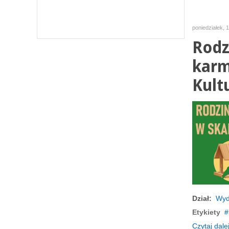
poniedziałek, 
Rodz
karm
Kult
Dział:
Wyd
Etykiety
Czytaj dalej