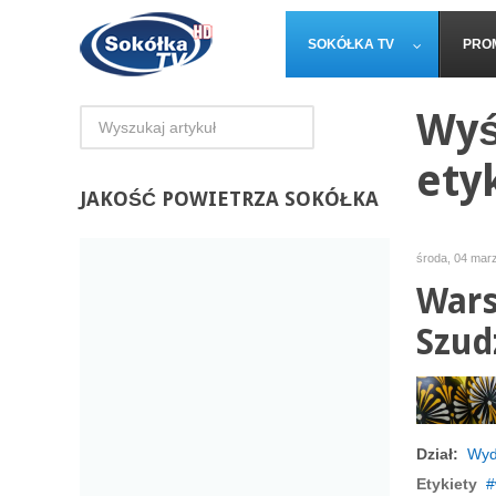
SOKÓŁKA TV
PRO
Wyś
ety
JAKOŚĆ
POWIETRZA SOKÓŁKA
środa, 04 mar
Wars
Szud
Dział:
Wyd
Etykiety