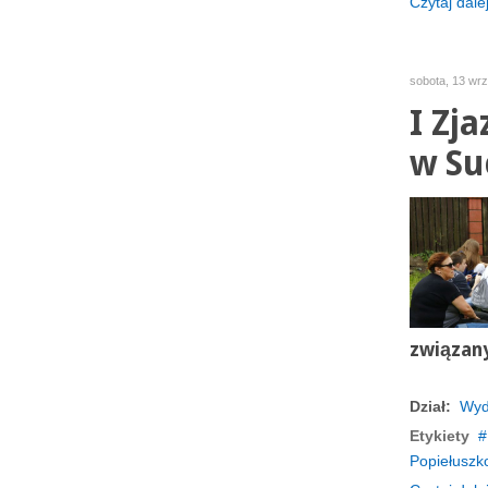
Czytaj dalej
sobota, 13 wr
I Zja
w Su
związan
Dział:
Wyd
Etykiety
Popiełuszk