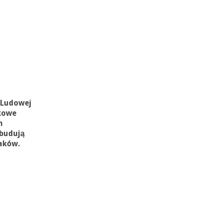
 Ludowej
kowe
h
zbudują
aków.