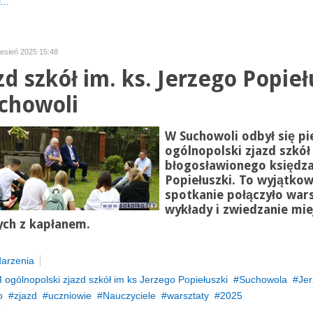
...
zesień 2025 15:48
zd szkół im. ks. Jerzego Popieł
chowoli
W Suchowoli odbył się p
ogólnopolski zjazd szkół
błogosławionego księdza
Popiełuszki. To wyjątko
spotkanie połączyło wars
wykłady i zwiedzanie mie
ych z kapłanem.
arzenia
I ogólnopolski zjazd szkół im ks Jerzego Popiełuszki
Suchowola
Jer
o
zjazd
uczniowie
Nauczyciele
warsztaty
2025