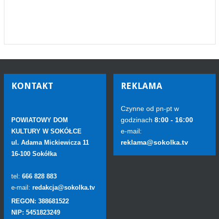
KONTAKT
REKLAMA
Czynne od pn-pt w
godzinach
8:00 - 16:00
POWIATOWY DOM
e-mail:
KULTURY W SOKÓŁCE
reklama@sokolka.tv
ul. Adama Mickiewicza 11
16-100 Sokółka
tel:
666 828 883
e-mail:
redakcja@sokolka.tv
REGON: 388681522
NIP: 5451823249