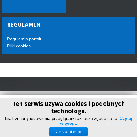
REGULAMIN
Regulamin portalu
Pliki cookies
Ten serwis używa cookies i podobnych
technologii.
Telewizja Sokółka
Brak zmiany ustawienia przeglądarki oznacza zgodę na to.
Czytaj
więcej…
Back to top
Zrozumiałem