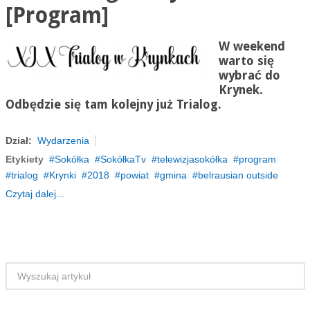
[Program]
W weekend
warto się
wybrać do
Krynek.
Odbędzie się tam kolejny już Trialog.
Dział:
Wydarzenia
Etykiety
Sokółka
SokółkaTv
telewizjasokółka
program
trialog
Krynki
2018
powiat
gmina
belrausian outside
Czytaj dalej...